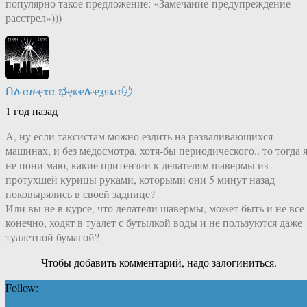
популярно такое предложение: «Замечание-предупреждение-
расстрел»)))
Ոሉαዙҿτα ಭҿҝҿሉҿʓяҝα〄
1 год назад
А, ну если таксистам можно ездить на разваливающихся
машинах, и без медосмотра, хотя-бы периодического.. то тогда 
не пони маю, какие притензии к делателям шавермы из
протухшей курицы руками, которыми они 5 минут назад
поковырялись в своей заднице?
Или вы не в курсе, что делатели шавермы, может быть и не все
конечно, ходят в туалет с бутылкой воды и не пользуются даже
туалетной бумагой?
Чтобы добавить комментарий, надо залогиниться.
Follow: