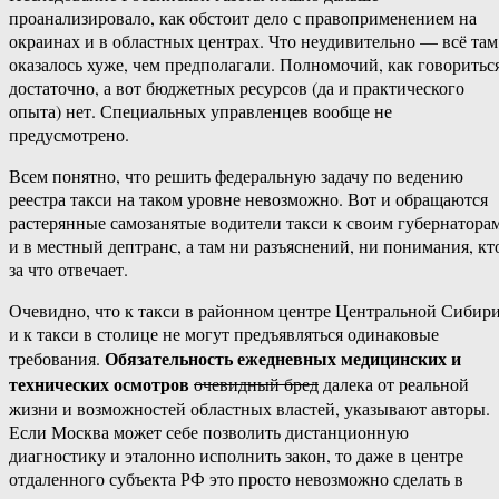
проанализировало, как обстоит дело с правоприменением на
окраинах и в областных центрах. Что неудивительно — всё там
оказалось хуже, чем предполагали. Полномочий, как говориться
достаточно, а вот бюджетных ресурсов (да и практического
опыта) нет. Специальных управленцев вообще не
предусмотрено.
Всем понятно, что решить федеральную задачу по ведению
реестра такси на таком уровне невозможно. Вот и обращаются
растерянные самозанятые водители такси к своим губернатора
и в местный дептранс, а там ни разъяснений, ни понимания, кт
за что отвечает.
Очевидно, что к такси в районном центре Центральной Сибир
и к такси в столице не могут предъявляться одинаковые
Обязательность ежедневных медицинских и
требования.
технических осмотров
очевидный бред
далека от реальной
жизни и возможностей областных властей, указывают авторы.
Если Москва может себе позволить дистанционную
диагностику и эталонно исполнить закон, то даже в центре
отдаленного субъекта РФ это просто невозможно сделать в