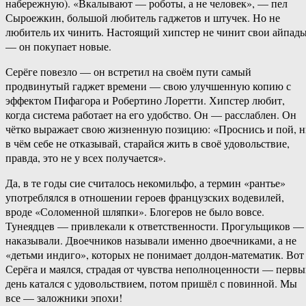
набережную). «Вкалывают — роботы, а не человек», — пел
Сыроежкин, большой любитель гаджетов и штучек. Но не
любитель их чинить. Настоящий хипстер не чинит свои айпад
— он покупает новые.
Серёге повезло — он встретил на своём пути самый
продвинутый гаджет времени — свою улучшенную копию с
эффектом Пифагора и Робертино Лоретти. Хипстер любит,
когда система работает на его удобство. Он — расслаблен. Он
чётко выражает свою жизненную позицию: «Проснись и пой, 
в чём себе не отказывай, старайся жить в своё удовольствие,
правда, это не у всех получается».
Да, в те годы сие считалось некомильфо, а термин «рантье»
употреблялся в отношении героев французских водевилей,
вроде «Соломенной шляпки». Блогеров не было вовсе.
Тунеядцев — привлекали к ответственности. Прогульщиков —
наказывали. Двоечников называли именно двоечниками, а не
«детьми индиго», которых не понимает долдон-математик. Вот
Серёга и маялся, страдая от чувства неполноценности — перв
день катался с удовольствием, потом пришёл с повинной. Мы
все — заложники эпохи!