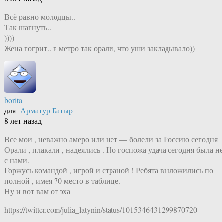
Всё равно молодцы..
Так шагнуть..
))))
Жена гогрит.. в метро так орали, что уши закладывало))
borita
для
Арматур Батыр
8 лет назад
Все мои , неважно амеро или нет — болели за Россию сегодня
Орали , плакали , надеялись . Но госпожа удача сегодня была н
с нами.
Горжусь командой , игрой и страной ! Ребята выложились по
полной , имея 70 место в таблице.
Ну и вот вам от эха
https://twitter.com/julia_latynin/status/1015346431299870720