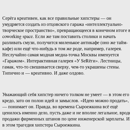
Серёга креативен, как все правильные хипстеры — он
умудряется создать из отцовского гаража «интеллектуально-
творческое пространство», превращающееся в конечном итоге 
coworking space. Если же там поставить столики и начать
разливать смузи, получится миленькое антикафе (оно же тайм-
кафе) или ещё что-нибудь в том же роде, например, галерея.
Неслучайно самая модная медиа-точка Москвы именуется
«Гаражом». Интерактивная галерея «У SеRёги». Лестницы,
гамак, что-то свешивается сверху, чем-то украшены стены.
Типично и — креативно. И даже олдово.
Уважающий себя хипстер ничего толком не умеет — в этом его
кредо, зато он полон идей и замыслов. «Идею можно продать»,
— понимает он. Правда, во времена Сыроежкина всё ещё
ценилось именно дело, пусть даже и не вполне легальное, врод
продажи фирменных штанов по цене инженерской зарплаты. И
в этом трагедия хипстера Сыроежкина.