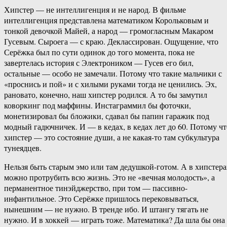
Хипстер — не интеллигенция и не народ. В фильме
интеллигенция представлена математиком Корольковым и
тонкой девочкой Майей, а народ — громогласным Макаром
Гусевым. Сыроега — с краю. Деклассирован. Ощущение, что
Серёжка был по сути одинок до того момента, пока не
завертелась история с Электроником — Гусев его бил,
остальные — особо не замечали. Потому что такие мальчики с
«проснись и пой» и с хилыми руками тогда не ценились. Эх,
рановато, конечно, наш хипстер родился. А то бы замутил
коворкинг под маффины. Инстаграммил бы фоточки,
монетизировал бы бложики, сдавал бы папин гаражик под
модный гадючничек. И — в кедах, в кедах лет до 60. Потому чт
хипстер — это состояние души, а не какая-то там субкультура
тунеядцев.
Нельзя быть старым эмо или там дедушкой-готом. А в хипстера
можно протрубить всю жизнь. Это не «вечная молодость», а
перманентное тинэйджерство, при том — пассивно-
инфантильное. Это Серёжке пришлось перековываться,
нынешним — не нужно. В тренде ибо. И штангу тягать не
нужно. И в хоккей — играть тоже. Математика? Да шла бы она