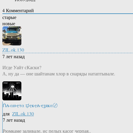
4
Комментарий
старые
новые
ZIL.ok.130
7 лет назад
Игде Уайт сКаски?
А, ну да — оне шайтанам хлор в снаряды натаптывале.
Ոሉαዙҿτα ಭҿҝҿሉҿʓяҝα〄
для
ZIL.ok.130
7 лет назад
Рюмкаме заливале, ис пелых касог черпая..