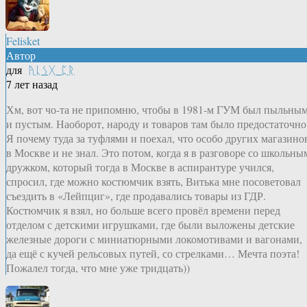
Felisket
Автор
для
ᚤᚳᛊᚷ_ᛈᚱ
7 лет назад
Хм, вот чо-та не припомню, чтобы в 1981-м ГУМ был пыльны
и пустым. Наоборот, народу и товаров там было предостаточно
Я почему туда за туфлями и поехал, что особо других магазино
в Москве и не знал. Это потом, когда я в разговоре со школьны
дружком, который тогда в Москве в аспирантуре учился,
спросил, где можно костюмчик взять, Витька мне посоветовал
съездить в «Лейпциг», где продавались товары из ГДР.
Костюмчик я взял, но больше всего провёл времени перед
отделом с детскими игрушками, где были выложены детские
железные дороги с миниатюрными локомотивами и вагонами,
да ещё с кучей рельсовых путей, со стрелками… Мечта поэта!
Пожалел тогда, что мне уже тридцать))