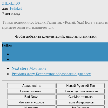
ZIL.ok.130
для
Felisket
7 лет назад
Тутжы вспомнилсо Вадик Галыгин: «Копай, $ка! Есть у меня н
примете один могильничег…».
Чтобы добавить комментарий, надо залогиниться.
Follow:
Next story
Молчание
Previous story
Бесплатное образование для всех