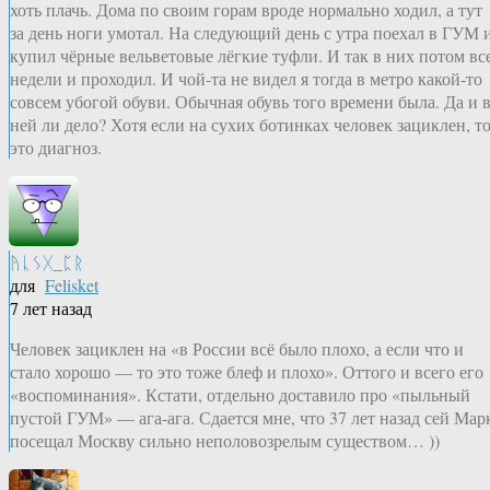
хоть плачь. Дома по своим горам вроде нормально ходил, а тут
за день ноги умотал. На следующий день с утра поехал в ГУМ 
купил чёрные вельветовые лёгкие туфли. И так в них потом вс
недели и проходил. И чой-та не видел я тогда в метро какой-то
совсем убогой обуви. Обычная обувь того времени была. Да и 
ней ли дело? Хотя если на сухих ботинках человек зациклен, т
это диагноз.
ᚤᚳᛊᚷ_ᛈᚱ
для
Felisket
7 лет назад
Человек зациклен на «в России всё было плохо, а если что и
стало хорошо — то это тоже блеф и плохо». Оттого и всего его
«воспоминания». Кстати, отдельно доставило про «пыльный
пустой ГУМ» — ага-ага. Сдается мне, что 37 лет назад сей Мар
посещал Москву сильно неполовозрелым существом… ))