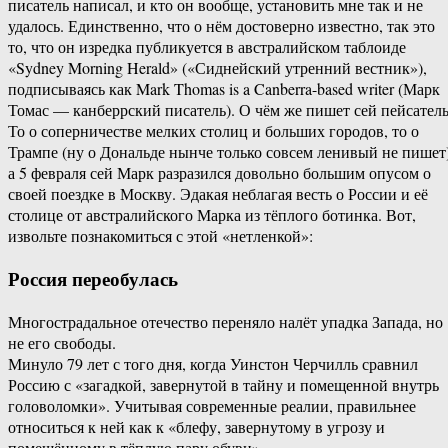
писатель написал, и кто он вообще, установить мне так и не
удалось. Единственно, что о нём достоверно известно, так это
то, что он изредка публикуется в австралийском таблоиде
«Sydney Morning Herald» («Сиднейский утренний вестник»),
подписываясь как Mark Thomas is a Canberra-based writer (Марк
Томас — канберрский писатель). О чём же пишет сей пейсател
То о соперничестве мелких столиц и больших городов, то о
Трампе (ну о Дональде нынче только совсем ленивый не пишет)
а 5 февраля сей Марк разразился довольно большим опусом о
своей поездке в Москву. Эдакая неблагая весть о России и её
столице от австралийского Марка из тёплого ботинка. Вот,
извольте познакомиться с этой «нетленкой»:
Россия переобулась
Многострадальное отечество переняло налёт упадка Запада, но
не его свободы.
Минуло 79 лет с того дня, когда Уинстон Черчилль сравнил
Россию с «загадкой, завернутой в тайну и помещенной внутрь
головоломки». Учитывая современные реалии, правильнее
относиться к ней как к «блефу, завернутому в угрозу и
помещённому в тёплую пару обуви».