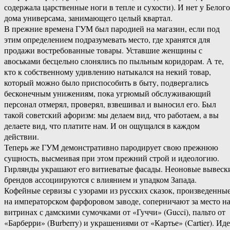
содержала царственные ноги в тепле и сухости). И нет у Белого
дома универсама, занимающего целый квартал.
В прежние времена ГУМ был пародией на магазин, если под
этим определением подразумевать место, где хранятся для
продажи востребованные товары. Уставшие женщины с
авоськами бесцельно слонялись по пыльным коридорам. А те,
кто к собственному удивлению натыкался на некий товар,
который можно было приспособить в быту, подвергались
бесконечным унижениям, пока угрюмый обслуживающий
персонал отмерял, проверял, взвешивал и выносил его. Был
такой советский афоризм: мы делаем вид, что работаем, а вы
делаете вид, что платите нам. И он ощущался в каждом
действии.
Теперь же ГУМ демонстративно пародирует свою прежнюю
сущность, высмеивая при этом прежний строй и идеологию.
Гирлянды украшают его витиеватые фасады. Неоновые вывеск
брендов ассоциируются с влиянием и упадком Запада.
Кофейные сервизы с узорами из русских сказок, произведенны
на императорском фарфоровом заводе, соперничают за место н
витринах с дамскими сумочками от «Гуччи» (Gucci), пальто от
«Барберри» (Burberry) и украшениями от «Картье» (Cartier). Иде