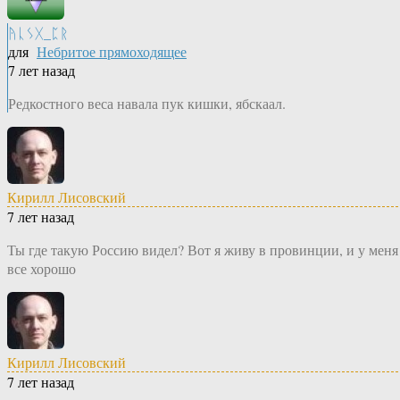
ᚤᚳᛊᚷ_ᛈᚱ
для
Небритое прямоходящее
7 лет назад
Редкостного веса навала пук кишки, ябскаал.
Кирилл Лисовский
7 лет назад
Ты где такую Россию видел? Вот я живу в провинции, и у меня
все хорошо
Кирилл Лисовский
7 лет назад