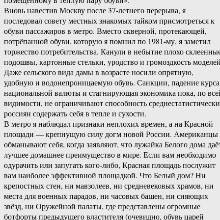
Вновь навестив Москву после 37-летнего перерыва, я
последовал совету местных знакомых тайком присмотреться к
обуви пассажиров в метро. Вместо скверной, протекающей,
потрёпанной обуви, которую я помнил по 1981-му, я заметил
торжество потребительства. Канули в небытие плохо склеенны
подошвы, картонные стельки, уродство и громоздкость моделей
Даже сельского вида дамы в возрасте носили опрятную,
удобную и водонепроницаемую обувь. Санкции, падение курса
национальной валюты и стагнирующая экономика пока, по все
видимости, не ограничивают способность среднестатистическ
россиян содержать себя в тепле и сухости.
В метро я наблюдал признаки неплохих времен, а на Красной
площади — крепнущую силу догм новой России. Американцы
обманывают себя, когда заявляют, что лужайка Белого дома даё
лучшее домашнее преимущество в мире. Если вам необходимо
одурачить или запугать кого-либо, Красная площадь послужит
вам наиболее эффективной площадкой. Что Белый дом? Ни
крепостных стен, ни мавзолеев, ни средневековых храмов, ни
места для военных парадов, ни часовых башен, ни сияющих
звёзд, ни Оружейной палаты, где представлены огромные
ботфорты предыдущего властителя (очевидно, обувь царей