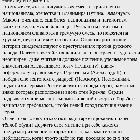
Этому же служит и популистская смесь патриотизма и
национализма, отечества и Владимира Путина. Эммануэль
Макрон, очевидно, ошибался: национализм и патриотизм,
конечно же, сиамские близнецы. Русский патриотизм и
национализм сливаются в гремучую смесь, но покоятся на
хрупком, неустойчивом основании. Столетия российской
истории свидетельствуют о преступлениях против русского
народа. Пантеон российских национальных героев на удивлен
необширен, даже учитывая должное почтение, уделяемое трём
знаменитым Александрам: поэту (Пушкину), царю-
реформатору, сравнимому с Горбачевым (Александр II) и
победителю тевтонских рыцарей (Невскому). Настоящими,
недавними героями России являются города-герои, памятные
знаки которых расположены вдоль стен Кремля. Сердце
надрывается при мысли, сколько лишений и жертв в борьбе с
нацистами требовалось, чтобы целый город получил звание
героя.
От чего вы готовы отказаться ради гарантированной пары
тёплой обуви? Держать свое мнение при себе кажется
предусмотрительной осторожностью; как заметил один
наблюдатель, когда что-то идёт не так, россияне до сих пор