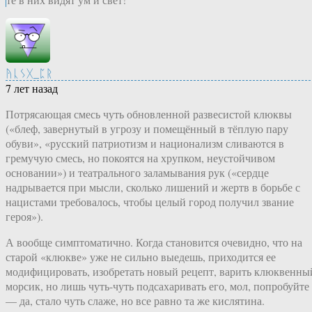
ᚤᚳᛊᚷ_ᛈᚱ
7 лет назад
Потрясающая смесь чуть обновленной развесистой клюквы
(«блеф, завернутый в угрозу и помещённый в тёплую пару
обуви», «русский патриотизм и национализм сливаются в
гремучую смесь, но покоятся на хрупком, неустойчивом
основании») и театрального заламывания рук («сердце
надрывается при мысли, сколько лишений и жертв в борьбе с
нацистами требовалось, чтобы целый город получил звание
героя»).
А вообще симптоматично. Когда становится очевидно, что на
старой «клюкве» уже не сильно выедешь, приходится ее
модифицировать, изобретать новый рецепт, варить клюквенны
морсик, но лишь чуть-чуть подсахаривать его, мол, попробуйте
— да, стало чуть слаже, но все равно та же кислятина.