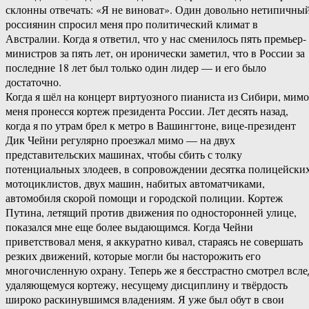
склонны отвечать: «Я не виноват». Один довольно нетипичны
россиянин спросил меня про политический климат в
Австралии. Когда я ответил, что у нас сменилось пять премьер-
министров за пять лет, он иронически заметил, что в России за
последние 18 лет был только один лидер — и его было
достаточно.
Когда я шёл на концерт виртуозного пианиста из Сибири, мимо
меня пронесся кортеж президента России. Лет десять назад,
когда я по утрам брел к метро в Вашингтоне, вице-президент
Дик Чейни регулярно проезжал мимо — на двух
представительских машинах, чтобы сбить с толку
потенциальных злодеев, в сопровождении десятка полицейски
мотоциклистов, двух машин, набитых автоматчиками,
автомобиля скорой помощи и городской полиции. Кортеж
Путина, летящий против движения по односторонней улице,
показался мне еще более выдающимся. Когда Чейни
приветствовал меня, я аккуратно кивал, стараясь не совершать
резких движений, которые могли бы насторожить его
многочисленную охрану. Теперь же я бесстрастно смотрел всле
удаляющемуся кортежу, несущему дисциплину и твёрдость
широко раскинувшимся владениям. Я уже был обут в свои