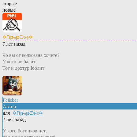
старые
новые
✡Ոթℴթ∋চҿ✡
7 лет назад
Чо вы от колхозана хочете?
У кого чо балит,
Тот и дохтур Iболит
Felisket
Автор
для
✡Ոթℴթ∋চҿ✡
7 лет назад
У кого ботинков нет,
те в них видят ум и свет!