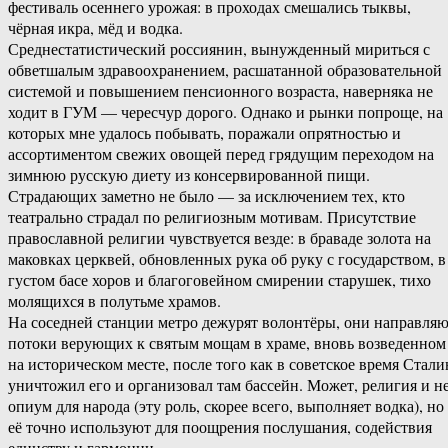
фестиваль осеннего урожая: в проходах смешались тыквы,
чёрная икра, мёд и водка.
Среднестатистический россиянин, вынужденный мириться с
обветшалым здравоохранением, расшатанной образовательной
системой и повышением пенсионного возраста, наверняка не
ходит в ГУМ — чересчур дорого. Однако и рынки попроще, на
которых мне удалось побывать, поражали опрятностью и
ассортиментом свежих овощей перед грядущим переходом на
зимнюю русскую диету из консервированной пищи.
Страдающих заметно не было — за исключением тех, кто
театрально страдал по религиозным мотивам. Присутствие
православной религии чувствуется везде: в браваде золота на
маковках церквей, обновленных рука об руку с государством, в
густом басе хоров и благоговейном смирении старушек, тихо
молящихся в полутьме храмов.
На соседней станции метро дежурят волонтёры, они направля
потоки верующих к святым мощам в храме, вновь возведенном
на историческом месте, после того как в советское время Стали
уничтожил его и организовал там бассейн. Может, религия и н
опиум для народа (эту роль, скорее всего, выполняет водка), но
её точно используют для поощрения послушания, содействия
единству и гармонии.