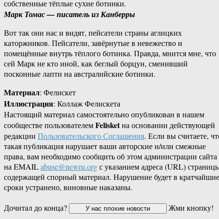
собственные тёплые сухие ботинки.
Марк Томас — писатель из Канберры
Вот так они нас и видят, пейсатели страны аглицких
каторжников. Пейсатели, завёрнутые в невежество и
помещённые внутрь тёплого ботинка. Правда, мнится мне, что
сей Марк не кто иной, как беглый борцун, сменивший
посконные лапти на австралийские ботинки.
Материал
: Фелискет
Иллюстрация
: Коллаж Фелискета
Настоящий материал самостоятельно опубликован в нашем
Felisket
сообществе пользователем
на основании действующей
редакции
Пользовательского Соглашения
. Если вы считаете, чт
такая публикация нарушает ваши авторские и/или смежные
права, вам необходимо сообщить об этом администрации сайта
на EMAIL
abuse@newru.org
с указанием адреса (URL) страницы
содержащей спорный материал. Нарушение будет в кратчайши
сроки устранено, виновные наказаны.
Дочитал до конца?
Жми кнопку!