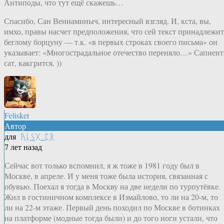
Антиподы, что тут ещё скажешь…
Спасибо, Сан Вениаминыч, интересный взгляд. И, кста, вы,
имхо, правы насчет предположения, что сей текст принадлежит
беглому борцуну — т.к. «в первых строках своего письма» он
указывает: «Многострадальное отечество переняло…» Сапиен
сат, какгрится. ))
Felisket
Автор
для
ᚤᚳᛊᚷ_ᛈᚱ
7 лет назад
Сейчас вот только вспомнил, я ж тоже в 1981 году был в
Москве, в апреле. И у меня тоже была история, связанная с
обувью. Поехал я тогда в Москву на две недели по турпутёвке.
Жил в гостиничном комплексе в Измайлово, то ли на 20-м, то
ли на 22-м этаже. Первый день походил по Москве в ботинках
на платформе (модные тогда были) и до того ноги устали, что