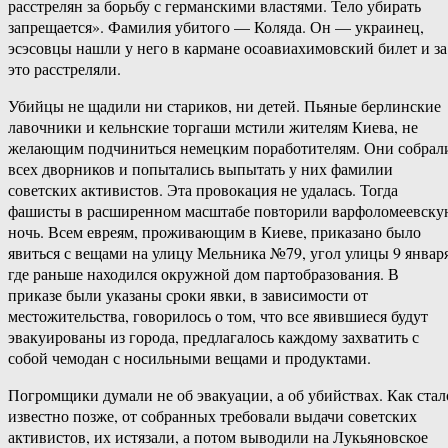
расстрелян за борьбу с германскими властями. Тело убирать
запрещается». Фамилия убитого — Коляда. Он — украинец,
эсэсовцы нашли у него в кармане осоавиахимовский билет и за
это расстреляли.
Убийцы не щадили ни стариков, ни детей. Пьяные берлинские
лавочники и кельнские торгаши мстили жителям Киева, не
желающим подчиниться немецким поработителям. Они собрал
всех дворников и попытались выпытать у них фамилии
советских активистов. Эта провокация не удалась. Тогда
фашисты в расширенном масштабе повторили варфоломеевску
ночь. Всем евреям, проживающим в Киеве, приказано было
явиться с вещами на улицу Мельника №79, угол улицы 9 января
где раньше находился окружной дом партобразования. В
приказе были указаны сроки явки, в зависимости от
местожительства, говорилось о том, что все явившиеся будут
эвакуированы из города, предлагалось каждому захватить с
собой чемодан с носильными вещами и продуктами.
Погромщики думали не об эвакуации, а об убийствах. Как стал
известно позже, от собранных требовали выдачи советских
активистов, их истязали, а потом выводили на Лукьяновское