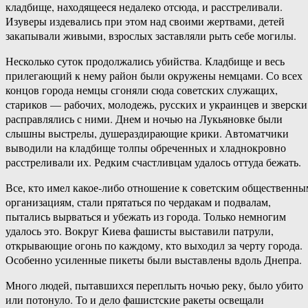
кладбище, находящееся недалеко отсюда, и расстреливали.
Изуверы издевались при этом над своими жертвами, детей
закапывали живыми, взрослых заставляли рыть себе могилы.
Несколько суток продолжались убийства. Кладбище и весь
прилегающий к нему район были окружены немцами. Со всех
концов города немцы сгоняли сюда советских служащих,
стариков — рабочих, молодежь, русских и украинцев и зверски
расправлялись с ними. Днем и ночью на Лукьяновке были
слышны выстрелы, душераздирающие крики. Автоматчики
выводили на кладбище толпы обреченных и хладнокровно
расстреливали их. Редким счастливцам удалось оттуда бежать.
Все, кто имел какое-либо отношение к советским общественны
организациям, стали прятаться по чердакам и подвалам,
пытались вырваться и убежать из города. Только немногим
удалось это. Вокруг Киева фашисты выставили патрули,
открывающие огонь по каждому, кто выходил за черту города.
Особенно усиленные пикеты были выставлены вдоль Днепра.
Много людей, пытавшихся переплыть ночью реку, было убито
или потонуло. То и дело фашистские ракеты освещали