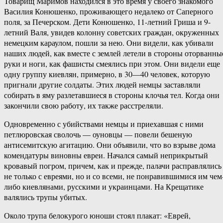
Товарищ Маримов находился в это время у своего знакомого
Василия Конюшенко, проживающего недалеко от Саперного
поля, за Печерском. Дети Конюшенко, 11-летний Гриша и 9-
летний Валя, увидев колонну советских граждан, окруженных
немецким караулом, пошли за нею. Они видели, как убивали
наших людей, как вместе с землей летели в стороны оторванны
руки и ноги, как фашисты смеялись при этом. Они видели еще
одну группу киевлян, примерно, в 30—40 человек, которую
пригнали другие солдаты. Этих людей немцы заставляли
собирать в яму разлетавшиеся в стороны клочья тел. Когда они
закончили свою работу, их также расстреляли.
Одновременно с убийствами немцы и приехавшая с ними
петлюровская сволочь — оуновцы — повели бешеную
антисемитскую агитацию. Они объявили, что во взрыве дома
комендатуры виновны евреи. Начался самый неприкрытый
кровавый погром, причем, как и прежде, палачи расправлялись
не только с евреями, но и со всеми, не понравившимися им чем
либо киевлянами, русскими и украинцами. На Крещатике
валялись трупы убитых.
Около трупа белокурого юноши стоял плакат: «Еврей,