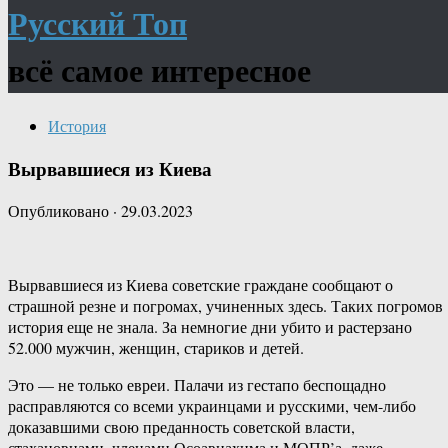
Русский Топ
всё самое интересное
История
Вырвавшиеся из Киева
Опубликовано
·
29.03.2023
Вырвавшиеся из Киева советские граждане сообщают о
страшной резне и погромах, учиненных здесь. Таких погромов
история еще не знала. За немногие дни убито и растерзано
52.000 мужчин, женщин, стариков и детей.
Это — не только евреи. Палачи из гестапо беспощадно
расправляются со всеми украинцами и русскими, чем-либо
доказавшими свою преданность советской власти,
стахановцами, членами Осоавиахима и МОПР’а, даже