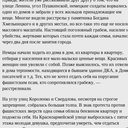
улице Ленина, угол Пушкинской, немецкие солдаты ворвались
один из домов и забрали у всех жильцов принадлежащие им
вещи. Многие видели расстрелы у памятника Богдана
Хмельницкого и в других местах, но все-таки это еще не носил
массового масштаба. Настоящий поголовный грабеж, насилие 
убийства, жертвами которых стала почти каждая семья, началис
через два дня после занятия города.
Немцы начали ходить из дома в дом, из квартиры в квартиру,
отбирая у населения все мало-мальски ценные вещи. Красивых
женщин они увозили с собой. Позже выяснилось, что их отвел
в дома терпимости, находящиеся в бывшем здании ДКА, в Дом
писателей и т.д. Тех, кто не хотел отдать себя на поругание
фашистским псам, кто сопротивлялся грабежу, —
расстреливали.
На углу улиц Короленко и Свердлова, несмотря на строгое
запрещение, собралась большая толпа. В знак протеста против
фашистских зверств одна семья облила бензином квартиру и
подожгла себя. На Красноармейской улице выбросилась с пято
этажа молодая девушка, предпочитая умереть, чем отдаться