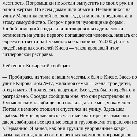
местность. Погромщики не хотели выпустить из своих рук ни
одной жертвы. По всем домам шли обыски. Неявившихся на
улицу Мельника силой волокли туда, и многие предпочитали
этому самоубийство. Погром принял чудовищные формы.
Любой немецкий солдат или петлюровская гадина могли
остановить на улице первого попавшегося человека, назвать ег
евреем и отвести на Лукьяновское кладбище. 52.000 убитых
людей, мирных жителей Киева — таков кровавый итог
гитлеровской расправы.
Лейтенант Кожарский сообщает:
— Пробираясь из тыла к нашим частям, я был в Киеве. Здесь по
улице Кирова, дом №47, жила моя семья — жена, трое детей,
отец и мать. Я поднялся в квартиру. Все здесь было перебито и
разграблено. Соседка сообщила мне, что они расстреляны на
Лукьяновском кладбище, она плакала, а я не мог, я окаменел.
Потом я немного отошел и спустился на улицу. Здесь шел
грабеж. Немцы врывались в частные квартиры, взламывали
двери, забирали все ценные вещи и грузовиками отправляли и
в Германию. Я видел, как они грузили уворованные ковры,
вазы, картины, как из оттопыренных карманов погромщиков