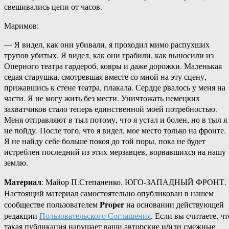
свешивались цепи от часов.
Маримов:
— Я видел, как они убивали, я проходил мимо распухших
трупов убитых. Я видел, как они грабили, как выносили из
Оперного театра гардероб, ковры и даже дорожки. Маленькая
седая старушка, смотревшая вместе со мной на эту сцену,
прижавшись к стене театра, плакала. Сердце рвалось у меня на
части. Я не могу жить без мести. Уничтожать немецких
захватчиков стало теперь единственной моей потребностью.
Меня отправляют в тыл потому, что я устал и болен, но в тыл я
не пойду. После того, что я видел, мое место только на фронте.
Я не найду себе больше покоя до той поры, пока не будет
истреблен последний из этих мерзавцев, ворвавшихся на нашу
землю.
Материал
: Майор П.Степаненко. ЮГО-ЗАПАДНЫЙ ФРОНТ.
Настоящий материал самостоятельно опубликован в нашем
Proper
сообществе пользователем
на основании действующей
редакции
Пользовательского Соглашения
. Если вы считаете, чт
такая публикация нарушает ваши авторские и/или смежные