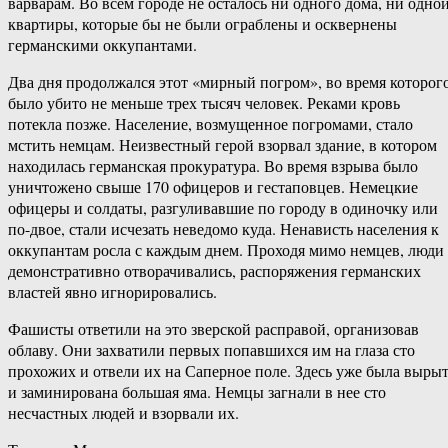
варварам. Во всем городе не осталось ни одного дома, ни одно
квартиры, которые бы не были ограблены и осквернены
германскими оккупантами.
Два дня продолжался этот «мирный погром», во время которог
было убито не меньше трех тысяч человек. Реками кровь
потекла позже. Население, возмущенное погромами, стало
мстить немцам. Неизвестный герой взорвал здание, в котором
находилась германская прокуратура. Во время взрыва было
уничтожено свыше 170 офицеров и гестаповцев. Немецкие
офицеры и солдаты, разгуливавшие по городу в одиночку или
по-двое, стали исчезать неведомо куда. Ненависть населения к
оккупантам росла с каждым днем. Проходя мимо немцев, люди
демонстративно отворачивались, распоряжения германских
властей явно игнорировались.
Фашисты ответили на это зверской расправой, организовав
облаву. Они захватили первых попавшихся им на глаза сто
прохожих и отвели их на Саперное поле. Здесь уже была выры
и заминирована большая яма. Немцы загнали в нее сто
несчастных людей и взорвали их.