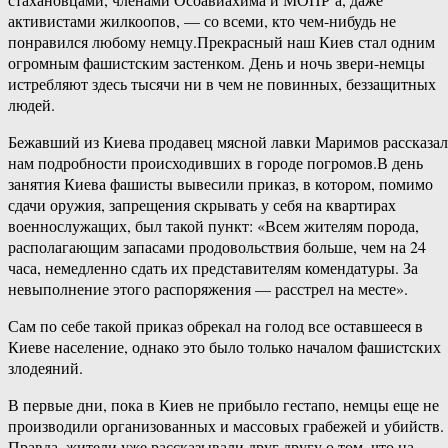
активистами жилкоопов, — со всеми, кто чем-нибудь не
понравился любому немцу.Прекрасный наш Киев стал одним
огромным фашистским застенком. День и ночь звери-немцы
истребляют здесь тысячи ни в чем не повинных, беззащитных
людей.
Бежавший из Киева продавец мясной лавки Маримов рассказал
нам подробности происходивших в городе погромов.В день
занятия Киева фашисты вывесили приказ, в котором, помимо
сдачи оружия, запрещения скрывать у себя на квартирах
военнослужащих, был такой пункт: «Всем жителям порода,
располагающим запасами продовольствия больше, чем на 24
часа, немедленно сдать их представителям комендатуры. За
невыполнение этого распоряжения — расстрел на месте».
Сам по себе такой приказ обрекал на голод все оставшееся в
Киеве население, однако это было только началом фашистских
злодеяний.
В первые дни, пока в Киев не прибыло гестапо, немцы еще не
производили организованных и массовых грабежей и убийств.
Правда, жители уже рассказывали друг другу о том, что на