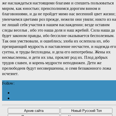
же наслаждаться настоящими благами и спешить пользоваться
миром, как юностью; преисполнимся дорогим вином и
благовониями, и да не пройдет мимо нас весенний цвет жизни;
увенчаемся цветами роз прежде, нежели они увяли; никто из на
не лишай себя участия в нашем наслаждении; везде оставим
следы веселья , ибо это наша доля и наш жребий. Сила наша да
будет законом правды, ибо бессилие оказывается бесполезным.
Так они умствовали, и ошиблись; злоба их ослепила их, ибо
презирающий мудрость и наставление несчастен, и надежда его
суетна, и труды бесплодны, и дела его непотребны. Жены их
несмысленны, и дети их злы, проклят род их. Плод добрых
трудов славен, и корень мудрости неподвижен. Дети же
прелюбодеев будут несовершенны, и семя беззаконного ложа
исчезнет.
Follow: