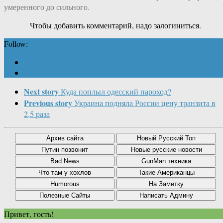
умеренного до сильного.
Чтобы добавить комментарий, надо залогиниться.
Follow:
Next story
Куда поплыл одесский пароход?
Previous story
Украина подняла России цену транзита в
2,5 раза
Привет, гость!