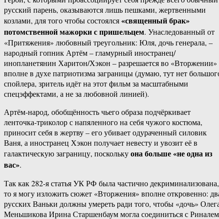
русский парень, оказываются лишь пешками, жертвенными
«священный брак»
козлами, для того чтобы состоялся
потомственной мажорки с пришельцем
. Унаследованный от
«Притяжения» любовный треугольник: Юля, дочь генерала, –
народный гопник Артём – гламурный иностранец/
инопланетянин Харитон/Хэкон – разрешается во «Вторжении»
вполне в духе патриотизма заграницы (думаю, тут нет большог
спойлера, зритель идёт на этот фильм за масштабными
спецэффектами, а не за любовной линией).
Артём-народ, обобщённость чьего образа подчёркивает
ленточка-триколор с напяленного на себя чужого костюма,
приносит себя в жертву – его убивает одураченный силовик
Ваня, а иностранец Хэкон получает невесту и увозит её в
она больше «не одна из
галактическую заграницу, поскольку
вас»
.
Так как 282-я статья УК РФ была частично декриминализована,
то я могу изложить сюжет «Вторжения» вполне откровенно: дв
русских Ваньки должны умереть ради того, чтобы «дочь» Олег
Меньшикова Ирина Старшенбаум могла соединиться с Риналем