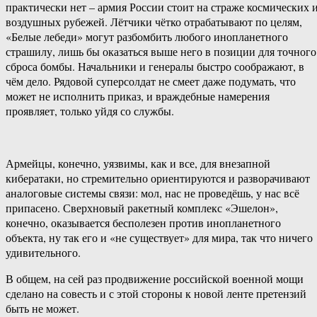
практически нет – армия России стоит на страже космических 
воздушных рубежей. Лётчики чётко отрабатывают по целям,
«Белые лебеди» могут разбомбить любого инопланетного
страшилу, лишь бы оказаться выше него в позиции для точного
сброса бомбы. Начальники и генералы быстро соображают, в
чём дело. Рядовой суперсолдат не смеет даже подумать, что
может не исполнить приказ, и враждебные намерения
проявляет, только уйдя со службы.
Армейцы, конечно, уязвимы, как и все, для внезапной
кибератаки, но стремительно ориентируются и разворачивают
аналоговые системы связи: мол, нас не проведёшь, у нас всё
припасено. Сверхновый ракетный комплекс «Эшелон»,
конечно, оказывается бесполезен против инопланетного
объекта, ну так его и «не существует» для мира, так что ничего
удивительного.
В общем, на сей раз продвижение российской военной мощи
сделано на совесть и с этой стороны к новой ленте претензий
быть не может.