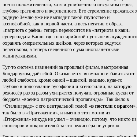
почти положительного, хотя и ушибленного инсультом героя,
глубоко трагичного и жертвенного. Его стремление сражаться з
родную Землю уже не выглядит такой глупостью и
ксенофобией, как в первой части, а весь негатив с образа
«патриота с раёна» теперь переносится на «патриота в хаки»
суперсолдата Ваню, где-то в сирийской пустыне вынужденног
охранять омерзительных шейхов, через которых ведутся
переговоры, а теперь сведённого с ума инопланетными
манипуляциями.
Тут-то система извинений за прошлый фильм, выстроенная
Бондарчуком, даёт сбой. Оказывается, возможно избавиться от
любой слабости, кроме одной – вшитой, видимо, куда-то
глубоко в подсознание русофобии и ксенофилии, на которую
режиссёр раз за разом ухитряется получать огромные куски от
бюджета «военно-патриотической пропаганды». Так было в
«в постели с врагом»
«Сталинграде» с его центральной темой
,
так было в «Притяжении», и именно этот мотив из
«Вторжения» никуда не ушел – очевидно, потому, что никто из
спонсоров и покровителей за это режиссёра не упрекал.
Герои, с которыми проассоциирует себя прежде всего обычный