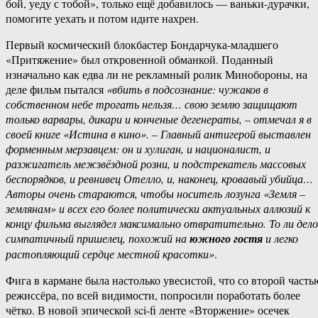
бой, уеду с тобой», только ещё добавилось — ваньки-дурачки,
помогите уехать и потом идите нахрен.
Первый космический блокбастер Бондарчука-младшего
«Притяжение» был откровенной обманкой. Поданный
изначально как едва ли не рекламный ролик Минобороны, на
деле фильм пытался
«вбить в подсознание: чужаков в
собственном небе трогать нельзя… свою землю защищают
только варвары, дикари и конченые дегенераты, – отмечал я в
своей книге «Истина в кино». – Главный антигерой выставлен
форменным мерзавцем: он и хулиган, и националист, и
разжигатель межзвёздной розни, и подстрекатель массовых
беспорядков, и ревнивец Отелло, и, наконец, кровавый убийца…
Авторы очень стараются, чтобы носитель лозунга «Земля –
землянам» и всех его более политически актуальных аллюзий к
концу фильма выглядел максимально отвратительно. То ли дело
симпатичный пришелец, похожий на
южного гостя
и легко
растопляющий сердце местной красотки»
.
Фига в кармане была настолько увесистой, что со второй часть
режиссёра, по всей видимости, попросили поработать более
чётко. В новой эпической sci-fi ленте «Вторжение» осечек