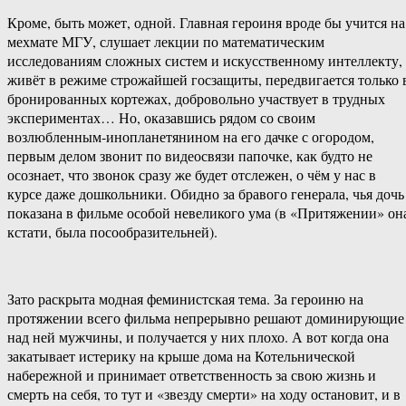
Кроме, быть может, одной. Главная героиня вроде бы учится на
мехмате МГУ, слушает лекции по математическим
исследованиям сложных систем и искусственному интеллекту,
живёт в режиме строжайшей госзащиты, передвигается только 
бронированных кортежах, добровольно участвует в трудных
экспериментах… Но, оказавшись рядом со своим
возлюбленным-инопланетянином на его дачке с огородом,
первым делом звонит по видеосвязи папочке, как будто не
осознает, что звонок сразу же будет отслежен, о чём у нас в
курсе даже дошкольники. Обидно за бравого генерала, чья дочь
показана в фильме особой невеликого ума (в «Притяжении» он
кстати, была посообразительней).
Зато раскрыта модная феминистская тема. За героиню на
протяжении всего фильма непрерывно решают доминирующие
над ней мужчины, и получается у них плохо. А вот когда она
закатывает истерику на крыше дома на Котельнической
набережной и принимает ответственность за свою жизнь и
смерть на себя, то тут и «звезду смерти» на ходу остановит, и в