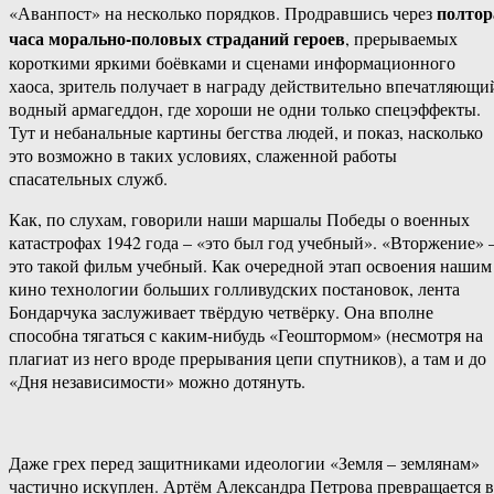
полтор
«Аванпост» на несколько порядков. Продравшись через
часа морально-половых страданий героев
, прерываемых
короткими яркими боёвками и сценами информационного
хаоса, зритель получает в награду действительно впечатляющи
водный армагеддон, где хороши не одни только спецэффекты.
Тут и небанальные картины бегства людей, и показ, насколько
это возможно в таких условиях, слаженной работы
спасательных служб.
Как, по слухам, говорили наши маршалы Победы о военных
катастрофах 1942 года – «это был год учебный». «Вторжение» 
это такой фильм учебный. Как очередной этап освоения нашим
кино технологии больших голливудских постановок, лента
Бондарчука заслуживает твёрдую четвёрку. Она вполне
способна тягаться с каким-нибудь «Геоштормом» (несмотря на
плагиат из него вроде прерывания цепи спутников), а там и до
«Дня независимости» можно дотянуть.
Даже грех перед защитниками идеологии «Земля – землянам»
частично искуплен. Артём Александра Петрова превращается в