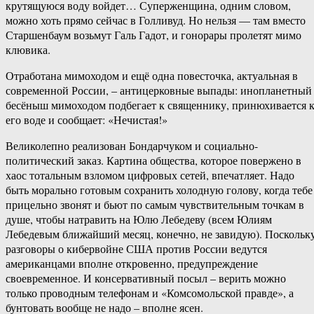
крутящуюся воду войдет… Суперженщина, одним словом,
можно хоть прямо сейчас в Голливуд. Но нельзя — там вместо
Старшенбаум возьмут Галь Гадот, и гонорары пролетят мимо
клювика.
Отработана мимоходом и ещё одна повесточка, актуальная в
современной России, – антицерковные выпады: инопланетный
бесёныш мимоходом подбегает к священнику, принюхивается 
его воде и сообщает: «Нечистая!»
Великолепно реализован Бондарчуком и социально-
политический заказ. Картина общества, которое повержено в
хаос тотальным взломом цифровых сетей, впечатляет. Надо
быть морально готовым сохранить холодную голову, когда тебе
прицельно звонят и бьют по самым чувствительным точкам в
душе, чтобы натравить на Юлю Лебедеву (всем Юлиям
Лебедевым ближайший месяц, конечно, не завидую). Поскольк
разговоры о кибервойне США против России ведутся
американцами вполне откровенно, предупреждение
своевременное. И консервативный посыл – верить можно
только проводным телефонам и «Комсомольской правде», а
бунтовать вообще не надо – вполне ясен.