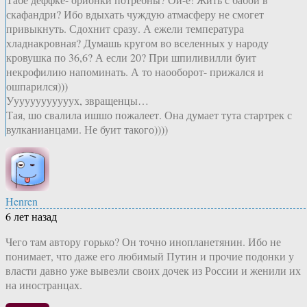
скафандри? Ибо вдыхать чуждую атмасферу не смогет
привыкнуть. Сдохнит сразу. А ежели температура
хладнакровная? Думашь кругом во вселенных у народу
кровушка по 36,6? А если 20? При шпиливилли буит
некрофилию напоминать. А то наооборот- прижался и
ошпарился)))
Уууууууууууух, звращенцы…
Тая, шо свалила ишшо пожалеет. Она думает тута стартрек с
вулканианцами. Не буит такого))))
Henren
6 лет назад
Чего там автору горько? Он точно инопланетянин. Ибо не
понимает, что даже его любимый Путин и прочие подонки у
власти давно уже вывезли своих дочек из России и женили их
на иностранцах.