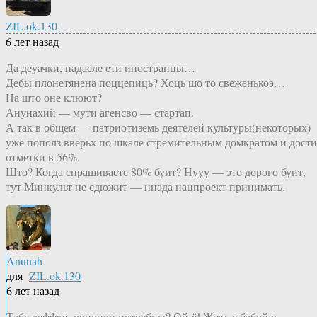
ZIL.ok.130
6 лет назад
Да деуачки, надаеле ети иностранцы…
Дебы плонетянена поццепиць? Хоць шо то свеженькоэ…
На што оне клюют?
Анунахий — мути агенсво — стартап.
А так в общем — патриотиземь деятелей культуры(некоторых)
уже пополз вверьх по шкале стремительным домкратом и дости
отметки в 56%.
Што? Когда спрашиваете 80% буит? Нууу — это дорого буит,
тут Минкульт не сдюжит — ннада нацпроект принимать.
Anunah
для
ZIL.ok.130
6 лет назад
Табе деффке- орионки потребны? Ой-ё! Жить с бабой в