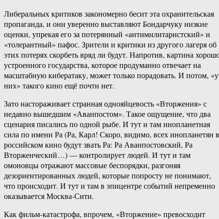
Либеральных критиков закономерно бесит эта охранительская
пропаганда, и они уверенно выставляют Бондарчуку низкие
оценки, упрекая его за потерянный «антимилитаристский» и
«толерантный» пафос. Зрители и критики из другого лагеря об
этих потерях скорбеть вряд ли будут. Напротив, картина хорош
устроенного государства, которое продуманно отвечает на
масштабную кибератаку, может только порадовать. И потом, «у
них» такого кино ещё почти нет.
Зато настораживает странная однояйцевость «Вторжения» с
недавно вышедшим «Аванпостом». Такое ощущение, что два
сценария писались по одной рыбе. И тут и там инопланетная
сила по имени Ра (Ра, Карл! Скоро, видимо, всех инопланетян 
российском кино будут звать Ра: Ра Аванпостовский, Ра
Вторженческий…) — контролирует людей. И тут и там
омоновцы отражают массовые беспорядки, разгоняя
дезориентированных людей, которые попросту не понимают,
что происходит. И тут и там в эпицентре событий непременно
оказывается Москва-Сити.
Как фильм-катастрофа, впрочем, «Вторжение» превосходит