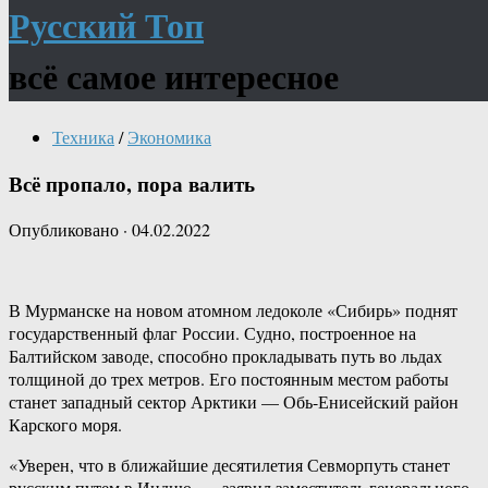
Русский Топ
всё самое интересное
Техника
/
Экономика
Всё пропало, пора валить
Опубликовано
·
04.02.2022
В Мурманске на новом атомном ледоколе «Сибирь» поднят
государственный флаг России. Судно, построенное на
Балтийском заводе, cпособно прокладывать путь во льдах
толщиной до трех метров. Его постоянным местом работы
станет западный сектор Арктики — Обь-Енисейский район
Карского моря.
«Уверен, что в ближайшие десятилетия Севморпуть станет
русским путем в Индию, — заявил заместитель генерального