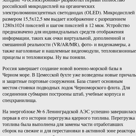
российский микродисплей на органических
электролюминисцентных светодиодах (OLED). Микродисплей
размером 15,5х12,5 мм выдает изображение с разрешением
1280х1024 пикселей и шагом пикселей в 12 мкм. Устройство
предназначено для индивидуальных средств отображения
информации, таких как очки виртуальной, дополненной и
смешанной реальности (VR/AR/MR), фото- и видеокамеры, а
также наголовные и нашлемные видеомодули, тепловизионные
прицелы и тепловизоры. Ну вы поняли.
Россия завершает создание новой военно-морской базы в
Черном море. В Цемесской бухте уже возведены новые причал
и защитные портовые сооружения. База станет основным
местом стоянки подводных лодок Черноморского флота. Для
соединения субмарин построены штаб, учебные корпуса и
спецхранилища.
На энергоблоке № 6 Ленинградской АЭС успешно завершилас
первая в его истории перегрузка ядерного топлива. Перегрузка
топлива была выполнена для замены части отработавших
сборок на свежие и для перестановки в активной зоне реактора