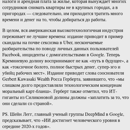
налоги и арендная плата за жилье, которая вынуждает многих
сотрудников снимать квартиры не в крупных городах, а в
пригородах — следовательно, им приходится тратить много
времени и денег на то, чтобы добираться до работы.
В целом, вся американская высокотехнологичная индустрия
переживает не лучшие времена: издание приводит в пример
скандалы на почве сексизма в Uber, нескончаемые
разбирательства по поводу личных данных пользователей
Facebook, инциденты с домогательствами в Google. Теперь
Кремниевую долину воспринимают не как «путь в будущее», а
как «токсичное болото, полное быстрых денег, супер-эго и
убийц рабочих мест». Издание приводит слова сооснователя
Gerbert Kawasaki Wealth Росса Герберта, заявившего, что «мы
слишком долго предоставляли технологическим концернам
моральный карт-бланш». Герберт также отметил, что ИТ-
гиганты из Силиконовой долины должны «заплатить за то, что
они сделали со страной».
PS. Шейн Легг, главный ученый группы DeepMind в Google,
предсказывает, что «ИИ достигнет человеческого уровня в
середине 2020-х годов».