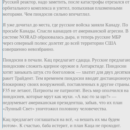
Русский реактор, надо заметить, после катастрофы отрезался от
орбитального комплекса и улетел, попыхивая плазменными
моторами. Чем пиндосов сильно впечатлил.
Я уже дочитал до места, где русские войска заняли Канаду. По
просьбе Канады. Спасли канаццев от американской агресии. В
системе NORAD образовалась дыра, и теперь русские МБР
через северный полюс долетят до всей территории США
совершенно невозбранно.
Пиндосии в печали. Кац предлагает сдацца. Русские предлага
пиндосиям сложить ядерное оружие в Антарктиде. Пиндосии
хотят заныкать штук сто боеголовок — хватит для двух десятко
ракет Трайдент. Тем временем пиндосии вводят дистанционну
блокировку своих вооружений, поставленных в другие страны
F35 не летают, Патриоты не патриотят. Весь мир ополчился на
пиндосиев, которые мрут как мухи. «А нас-то за що?» —
недоумевает американская президентша, забыв, что их план
«Лунный Свет» уничтожил половину человечества.
Кац предлагает соглашаться на всё, «а вешать их мы будем
потом». К счастью, баба истерит, и план Каца не проходит.