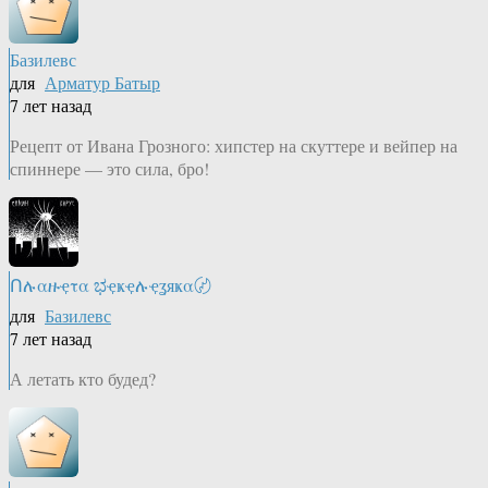
Базилевс
для
Арматур Батыр
7 лет назад
Рецепт от Ивана Грозного: хипстер на скуттере и вейпер на
спиннере — это сила, бро!
Ոሉαዙҿτα ಭҿҝҿሉҿʓяҝα〄
для
Базилевс
7 лет назад
А летать кто будед?