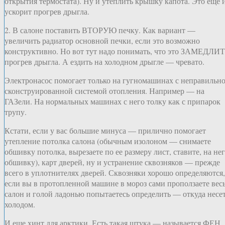
открытия термостата). Ну и утеплить крышку капота. Это еще 
ускорит прогрев дрыгла.
2. В салоне поставить ВТОРУЮ печку. Как вариант —
увеличить радиатор основной печки, если это возможно
конструктивно. Но вот тут надо понимать, что это ЗАМЕДЛИТ
прогрев дрыгла. А ездить на холодном дрыгле — чревато.
Электронасос помогает только на гугномашинах с неправильн
сконструированной системой отопления. Например — на
ГАЗели. На нормальных машинах с него толку как с припарок
трупу.
Кстати, если у вас большие минуса — прилично помогает
утепление потолка салона (обычным изолоном — снимаете
обшивку потолка, вырезаете по ее размеру лист, ставите, на не
обшивку), карт дверей, ну и устранение сквозняков — прежде
всего в уплотнителях дверей. Сквозняки хорошо определяются,
если вы в протопленной машине в мороз сами проползаете вес
салон и голой ладонью попытаетесь определить — откуда несе
холодом.
И еще хинт для арктики. Есть такая штука — называется ФЕН.