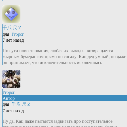
千爪 尺.Z
для
Proper
7 лет назад
По сути повествования, любая их выходка возвращается
жырным бумерангом прямо по сосалу. Кац дед умный, но даже
он принимает, что исключительность исключилась
Proper
Автор
для
千爪 尺.Z
7 лет назад
Ну да. Кац даже пытается задвигать про поступательное
движение человечества, и что нельзя на всех класть болт и