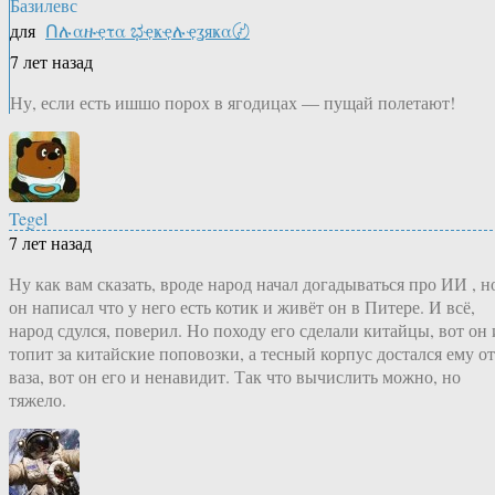
Базилевс
для
Ոሉαዙҿτα ಭҿҝҿሉҿʓяҝα〄
7 лет назад
Ну, если есть ишшо порох в ягодицах — пущай полетают!
Tegel
7 лет назад
Ну как вам сказать, вроде народ начал догадываться про ИИ , н
он написал что у него есть котик и живёт он в Питере. И всё,
народ сдулся, поверил. Но походу его сделали китайцы, вот он 
топит за китайские поповозки, а тесный корпус достался ему от
ваза, вот он его и ненавидит. Так что вычислить можно, но
тяжело.