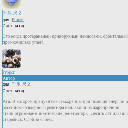
千爪 尺.Z
для
Proper
7 лет назад
Это когда протараненый криворукими пендосами, орбитальны
промкомплекс упал?!
Proper
Автор
для
千爪 尺.Z
7 лет назад
Ага. В котором працувитые севкорейцы при помощи энергии о
российского ядерного реактора наплавили из жаропрочной
стали огромные кинетические пенетраторы. Десять лет плавил
старались. Слой за слоем.