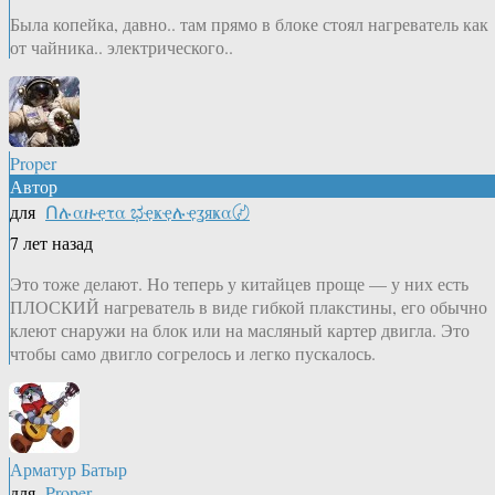
Была копейка, давно.. там прямо в блоке стоял нагреватель как
от чайника.. электрического..
Proper
Автор
для
Ոሉαዙҿτα ಭҿҝҿሉҿʓяҝα〄
7 лет назад
Это тоже делают. Но теперь у китайцев проще — у них есть
ПЛОСКИЙ нагреватель в виде гибкой плакстины, его обычно
клеют снаружи на блок или на масляный картер двигла. Это
чтобы само двигло согрелось и легко пускалось.
Арматур Батыр
для
Proper