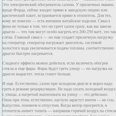
Это электрический обогреватель салона. У приличных машин,
вроде Форда, сейчас входит прямо в заводскую опцию или
арктический пакет, встраивается прямо в отопитель. Для тех,
кому не повезло — есть внешние китайские изделия. Смысл
фена не только в том, что он греет салон сразу, как вы завели
дрыгло — что там могут особо нагреть его 200-250 ватт, это так
слёзы. Главный смысл — он еще создает приличную нагрузку
на генератор, генератор нагружает двигатель, системой
холостого хода увеличивается подача топлива, соответственно
дрыгло быстрее нагревается.
Сходного эффекта можно добиться, если включить обогрев
стекла и еще фары. Фары будут греть улицу — но нагрузка на
дрыгло вырастет, тепла станет больше.
И еще. Естественно, салон при холодном двигле в мороз надо
греть в режиме рециркуляции. Не надо сосать холодный воздух
с улицы, а нагретый выпихивать на улицу — это дебильно.
Окна при этом, естественно, наглухо зарастут инеем — не ссы,
Капустин, поимеем и отпустим. Когда мотор прогреется, и
отопитель начнет топить — направим горячий воздух на стекла
и они начнут отходить, а вы поможете скребком. Как нагрев