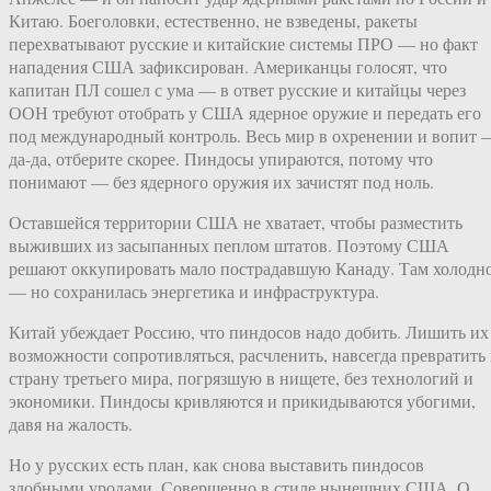
Китаю. Боеголовки, естественно, не взведены, ракеты
перехватывают русские и китайские системы ПРО — но факт
нападения США зафиксирован. Американцы голосят, что
капитан ПЛ сошел с ума — в ответ русские и китайцы через
ООН требуют отобрать у США ядерное оружие и передать его
под международный контроль. Весь мир в охренении и вопит 
да-да, отберите скорее. Пиндосы упираются, потому что
понимают — без ядерного оружия их зачистят под ноль.
Оставшейся территории США не хватает, чтобы разместить
выживших из засыпанных пеплом штатов. Поэтому США
решают оккупировать мало пострадавшую Канаду. Там холодн
— но сохранилась энергетика и инфраструктура.
Китай убеждает Россию, что пиндосов надо добить. Лишить их
возможности сопротивляться, расчленить, навсегда превратить 
страну третьего мира, погрязшую в нищете, без технологий и
экономики. Пиндосы кривляются и прикидываются убогими,
давя на жалость.
Но у русских есть план, как снова выставить пиндосов
злобными уродами. Совершенно в стиле нынешних США. О,