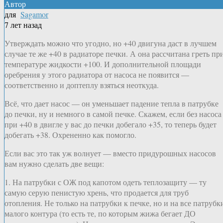
Автор
для
Sagamor
7 лет назад
Утверждать можно что угодно, но +40 двигуна даст в лучшем
случае те же +40 в радиаторе печки. А она рассчитана греть пр
температуре жидкости +100. И дополнительной площади
оребрения у этого радиатора от насоса не появится —
соответственно и доптеплу взяться неоткуда.
Всё, что дает насос — он уменьшает падение тепла в патрубке
до печки, ну и немного в самой печке. Скажем, если без насоса
при +40 в двигле у вас до печки добегало +35, то теперь будет
добегать +38. Охрененно как помогло.
Если вас это так уж волнует — вместо придурошных насосов
вам нужно сделать две вещи:
1. На патрубки с ОЖ под капотом одеть теплозащиту — ту
самую серую пенистую хрень, что продается для труб
отопления. Не только на патрубки к печке, но и на все патрубк
малого контура (то есть те, по которым жижа бегает ДО