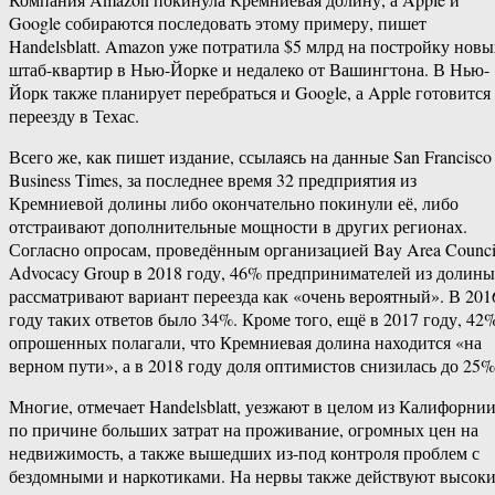
Google собираются последовать этому примеру, пишет
Handelsblatt. Amazon уже потратила $5 млрд на постройку новы
штаб-квартир в Нью-Йорке и недалеко от Вашингтона. В Нью-
Йорк также планирует перебраться и Google, а Apple готовится
переезду в Техас.
Всего же, как пишет издание, ссылаясь на данные San Francisco
Business Times, за последнее время 32 предприятия из
Кремниевой долины либо окончательно покинули её, либо
отстраивают дополнительные мощности в других регионах.
Согласно опросам, проведённым организацией Bay Area Counci
Advocacy Group в 2018 году, 46% предпринимателей из долины
рассматривают вариант переезда как «очень вероятный». В 201
году таких ответов было 34%. Кроме того, ещё в 2017 году, 42
опрошенных полагали, что Кремниевая долина находится «на
верном пути», а в 2018 году доля оптимистов снизилась до 25%
Многие, отмечает Handelsblatt, уезжают в целом из Калифорнии
по причине больших затрат на проживание, огромных цен на
недвижимость, а также вышедших из-под контроля проблем с
бездомными и наркотиками. На нервы также действуют высок