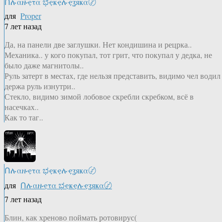
Ոሉαዙҿτα ಭҿҝҿሉҿʓяҝα〄
для
Proper
7 лет назад
Да, на панели две заглушки. Нет кондишина и рецрка..
Механика.. у кого покупал, тот грит, что покупал у дедка, не
было даже магнитолы..
Руль затерт в местах, где нельзя представить, видимо чел водил
держа руль изнутри..
Стекло, видимо зимой лобовое скребли скребком, всё в
насечках..
Как то таг..
Ոሉαዙҿτα ಭҿҝҿሉҿʓяҝα〄
для
Ոሉαዙҿτα ಭҿҝҿሉҿʓяҝα〄
7 лет назад
Блин, как хреново поймать ротовирус(