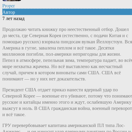
Proper
Автор
7 лет назад
Продолжаю читать книжку про неестественный отбор. Дошел
до места, где Северная Корея (естественно, с подачи Китая и с
помощью русских) взорвала пиндосам вулкан Йеллоустоун. Вся
Америка в гугне, завалена пеплом и всё такое. Десятки
миллионов погибли, пол-америки непригодны для жизни.
Пепел в атмосфере, пепельная зима, температура падает, во всё
мире нехватка жрачева. Но всё выставлено как несчастный
случай, причем в котором виноваты сами США. США всё
понимают — но у них нет доказательств.
Президент США отдает приказ нанести ядерный удар по
Северной Корее — военные его убивают, потому что понимают
русские и китайцы именно этого и ждут, ослабевшую Америку
выжгут в ноль. В США гражданская война, военный переворот
и всё такое.
ГРУ перевербовывает капитана американской ПЛ типа Лос-
Анжелес — и он наносит удар ядерными ракетами по России и