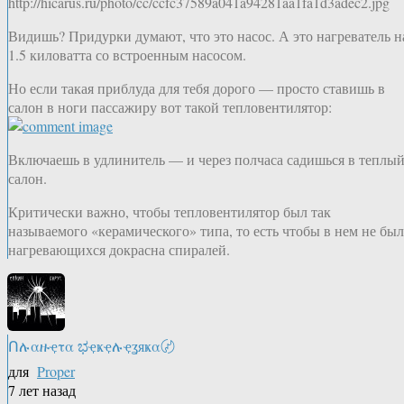
http://hicarus.ru/photo/cc/ccfc37589a041a94281aa1fa1d3adec2.jpg
Видишь? Придурки думают, что это насос. А это нагреватель н
1.5 киловатта со встроенным насосом.
Но если такая приблуда для тебя дорого — просто ставишь в
салон в ноги пассажиру вот такой тепловентилятор:
Включаешь в удлинитель — и через полчаса садишься в теплы
салон.
Критически важно, чтобы тепловентилятор был так
называемого «керамического» типа, то есть чтобы в нем не бы
нагревающихся докрасна спиралей.
Ոሉαዙҿτα ಭҿҝҿሉҿʓяҝα〄
для
Proper
7 лет назад