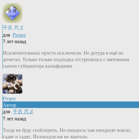
千爪 尺.Z
для
Proper
7 лет назад
Исключительных просто исключили. Не дотуда я ещё не
дочитал. Только-только подлодка отстреоялась с мятежным
сыном губернатора калыфорнии
Proper
Автор
для
千爪 尺.Z
7 лет назад
Тогда не буду спойлерить. Но пиндосы там пиндосят вовсю,
гадят и гадят, Йелокудля им не хватило.