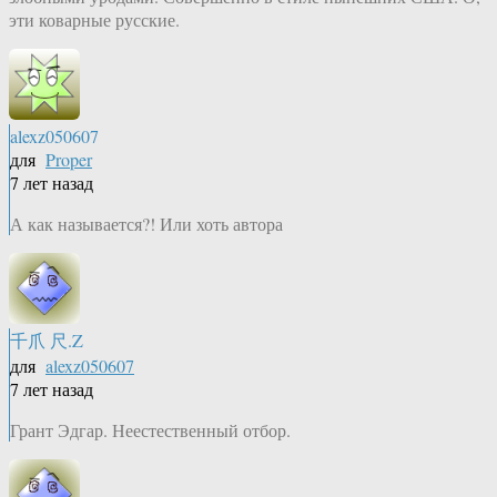
эти коварные русские.
alexz050607
для
Proper
7 лет назад
А как называется?! Или хоть автора
千爪 尺.Z
для
alexz050607
7 лет назад
Грант Эдгар. Неестественный отбор.