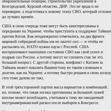
оборонительные позиции, строительство укреплений в
Белгородской, Курской областях, ДНР. Это не зрада и не
перемирие, а подготовка к новому этапу СВО, который отложе
до лучших времён.
США в свою очередь тоже могут быть заинтересованы в
передышке на Украине, чтобы приступить к поддержке Тайван
против Китая. Как неоднократно отмечалось, на два фронта
мировой гибридной войны им не хватит сил — и чтобы не
распылять их, НАТО нужна пауза с Россией. США
воспринимают нынешнее состояние СВО как свой успех и
подрыв сил России, а потому могут не спешить (так ли это,
большой вопрос). С другой стороны, конфликт с Китаем за
Тайвань может показать Вашингтону не таким сложным и
долгим, как на Украине, а потому быстро решаем в свою польз
(что тоже далеко не так).
В этой трёхсторонней партии масса вариантов и комбинаций,
но, похоже, что такая логика противника за Большой лужей
вполне может возобладать, учитывая к тому же ожидаемый
внутриамериканский раскол после выборов в Конгрессе.