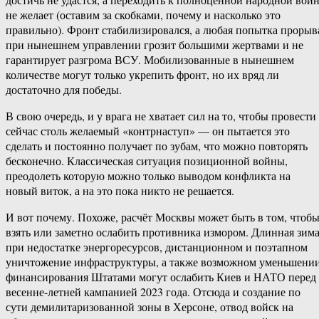
не желает (оставим за скобками, почему и насколько это
правильно). Фронт стабилизировался, а любая попытка прорыв
при нынешнем управлении грозит большими жертвами и не
гарантирует разгрома ВСУ. Мобилизованные в нынешнем
количестве могут только укрепить фронт, но их вряд ли
достаточно для победы.
В свою очередь, и у врага не хватает сил на то, чтобы провести
сейчас столь желаемый «контрнаступ» — он пытается это
сделать и постоянно получает по зубам, что можно повторять
бесконечно. Классическая ситуация позиционной войны,
преодолеть которую можно только выводом конфликта на
новый виток, а на это пока никто не решается.
И вот почему. Похоже, расчёт Москвы может быть в том, чтоб
взять или заметно ослабить противника измором. Длинная зим
при недостатке энергоресурсов, дистанционном и поэтапном
уничтожение инфраструктуры, а также возможном уменьшени
финансирования Штатами могут ослабить Киев и НАТО перед
весенне-летней кампанией 2023 года. Отсюда и создание по
сути демилитаризованной зоны в Херсоне, отвод войск на