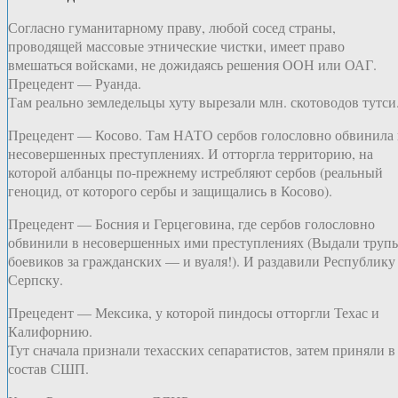
Согласно гуманитарному праву, любой сосед страны,
проводящей массовые этнические чистки, имеет право
вмешаться войсками, не дожидаясь решения ООН или ОАГ.
Прецедент — Руанда.
Там реально земледельцы хуту вырезали млн. скотоводов тутси
Прецедент — Косово. Там НАТО сербов голословно обвинила 
несовершенных преступлениях. И отторгла территорию, на
которой албанцы по-прежнему истребляют сербов (реальный
геноцид, от которого сербы и защищались в Косово).
Прецедент — Босния и Герцеговина, где сербов голословно
обвинили в несовершенных ими преступлениях (Выдали труп
боевиков за гражданских — и вуаля!). И раздавили Республику
Серпску.
Прецедент — Мексика, у которой пиндосы отторгли Техас и
Калифорнию.
Тут сначала признали техасских сепаратистов, затем приняли в
состав СШП.