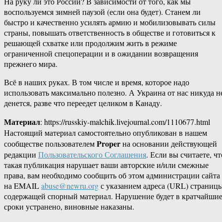
На руку ли это России? В зависимости от того, как мы
воспользуемся зимней паузой (если она будет). Станем ли
быстро и качественно усилять армию и мобилизовывать силы
страны, повышать ответственность в обществе и готовиться к
решающей схватке или продолжим жить в режиме
ограниченной спецоперации и в ожидании возвращения
прежнего мира.
Всё в наших руках. В том числе и время, которое надо
использовать максимально полезно. А Украина от нас никуда н
денется, разве что переедет целиком в Канаду.
Материал
: https://russkiy-malchik.livejournal.com/1110677.html
Настоящий материал самостоятельно опубликован в нашем
Proper
сообществе пользователем
на основании действующей
редакции
Пользовательского Соглашения
. Если вы считаете, чт
такая публикация нарушает ваши авторские и/или смежные
права, вам необходимо сообщить об этом администрации сайта
на EMAIL
abuse@newru.org
с указанием адреса (URL) страницы
содержащей спорный материал. Нарушение будет в кратчайши
сроки устранено, виновные наказаны.