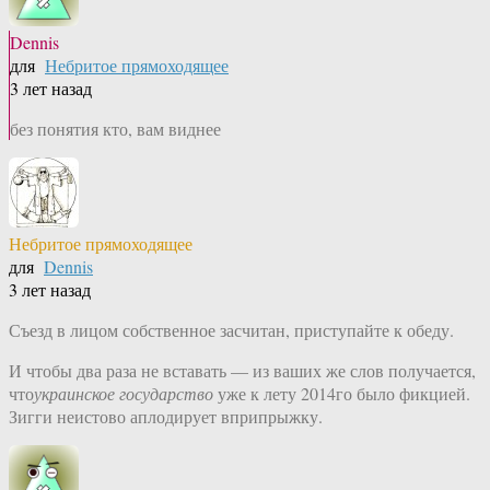
Dennis
для
Небритое прямоходящее
3 лет назад
без понятия кто, вам виднее
Небритое прямоходящее
для
Dennis
3 лет назад
Съезд в лицом собственное засчитан, приступайте к обеду.
И чтобы два раза не вставать — из ваших же слов получается,
что
украинское государство
уже к лету 2014го было фикцией.
Зигги неистово аплодирует вприпрыжку.