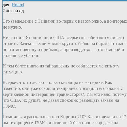
для
Hmm4
2 лет назад
Это (выведение с Тайваня) во-первых невозможно, а во-вторы
не нужно.
Никто ни в Японии, ни в США всерьез не собираются ничего
строить. Зачем — если можно крутить бабло на бирже, это дает
почти мгновенную прибыль, а производство — это геморой и
сплошные убытки.
И тем более никто из тайваньских не собирается менять эту
ситуацию.
Всерьез что-то делают только китайцы на материке. Как
известно, они уже освоили техпроцесс 7 нм (или его аналог с
вертикальной интеграцией транзисторов). Им это надо, потому
что США их душат, не давая спокойно размещать заказы на
TSMC.
Помнишь, я рассказывал про Кирины 710? Как их делали на 12
нм техпроцессе TSMC, и отличный был процессор даже на