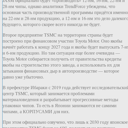
JASM официально будет «производить» 12-нм, 16-нм, 22-нм и
28-нм чипы, однако аналитики TrendForce убеждены, что
основная часть производственной программы придётся именно
на 22-нм и 28-нм продукцию, а 12-нм и 16-нм это дело далеког
будущего, которого скорее всего никогда не будет.
Второе предприятие TSMC на территории страны будет
построено при финансовом участии Toyota Motor. Оно якобы
начнёт работать к концу 2027 года и якобы будет выпускать 7-н
и 6-нм продукцию. Но там ситуация еще более очевидна —
Toyota Motor собирается получить от правительства кредиты
якобы на строительство этого завода, а использовать их для
затыкания финансовых дыр в автопроизводстве — которое
давно уже убыточно.
В префектуре Ибараки с 2019 года действует исследовательски
центр TSMC, который занимается проблемами
материаловедения и разрабатывает прогрессивные методы
упаковки чипов. То есть в Японии занимаются не самими
чипами, а КОРПУСАМИ для них.
При этом официально озвучено, что лишь к 2030 году японское
предприятие TSMC будет на 60% полагаться на поставки