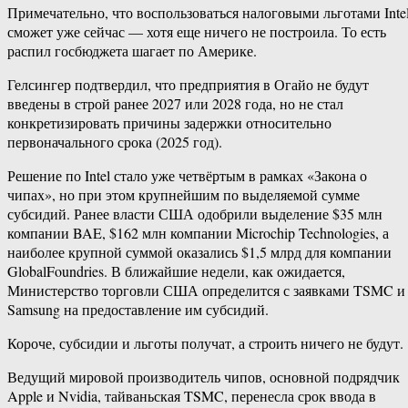
Примечательно, что воспользоваться налоговыми льготами Inte
сможет уже сейчас — хотя еще ничего не построила. То есть
распил госбюджета шагает по Америке.
Гелсингер подтвердил, что предприятия в Огайо не будут
введены в строй ранее 2027 или 2028 года, но не стал
конкретизировать причины задержки относительно
первоначального срока (2025 год).
Решение по Intel стало уже четвёртым в рамках «Закона о
чипах», но при этом крупнейшим по выделяемой сумме
субсидий. Ранее власти США одобрили выделение $35 млн
компании BAE, $162 млн компании Microchip Technologies, а
наиболее крупной суммой оказались $1,5 млрд для компании
GlobalFoundries. В ближайшие недели, как ожидается,
Министерство торговли США определится с заявками TSMC и
Samsung на предоставление им субсидий.
Короче, субсидии и льготы получат, а строить ничего не будут.
Ведущий мировой производитель чипов, основной подрядчик
Apple и Nvidia, тайваньская TSMC, перенесла срок ввода в