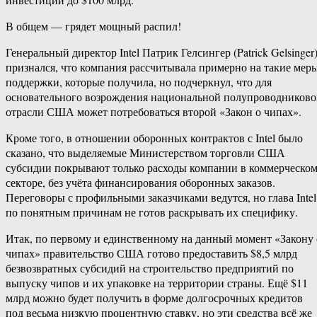
В общем — грядет мощный распил!
Генеральный директор Intel Патрик Гелсингер (Patrick Gelsinger
признался, что компания рассчитывала примерно на такие мер
поддержки, которые получила, но подчеркнул, что для
основательного возрождения национальной полупроводников
отрасли США может потребоваться второй «Закон о чипах».
Кроме того, в отношении оборонных контрактов с Intel было
сказано, что выделяемые Министерством торговли США
субсидии покрывают только расходы компании в коммерческо
секторе, без учёта финансирования оборонных заказов.
Переговоры с профильными заказчиками ведутся, но глава Intel
по понятным причинам не готов раскрывать их специфику.
Итак, по первому и единственному на данный момент «Закону 
чипах» правительство США готово предоставить $8,5 млрд
безвозвратных субсидий на строительство предприятий по
выпуску чипов и их упаковке на территории страны. Ещё $11
млрд можно будет получить в форме долгосрочных кредитов
под весьма низкую процентную ставку, но эти средства всё же