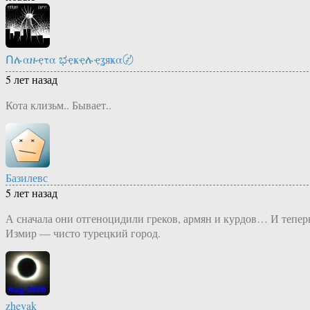
Ոሉαዙҿτα ಭҿҝҿሉҿʓяҝα〄
5 лет назад
Кота клизьм.. Бывает..
Базилевс
5 лет назад
А сначала они отгеноцидили греков, армян и курдов… И тепер
Измир — чисто турецкий город.
zhevak