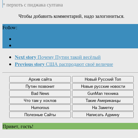
* перхоть с пиджака султана
Чтобы добавить комментарий, надо залогиниться.
Follow:
Next story
Почему Путин такой весёлый
Previous story
США распродают своё величие
Привет, гость!