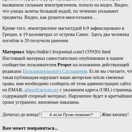
вызванное сильным землетрясением, попало на видео. Видно,
что улицы залиты большой водой, по течению уплывают
предметы. Видно, как рушатся многоэтажки…
Кроме того, землетрясение магнитудой 6,9 зафиксировано в
Греции, в 19 километрах от острова Самос. Здесь два человека
погибли и 20 получили ранения.
Материал
: https://mikle1.livejournal.com/11559201.html
Настоящий материал самостоятельно опубликован в нашем
Proper
сообществе пользователем
на основании действующей
редакции
Пользовательского Соглашения
. Если вы считаете, чт
такая публикация нарушает ваши авторские и/или смежные
права, вам необходимо сообщить об этом администрации сайта
на EMAIL
abuse@newru.org
с указанием адреса (URL) страницы
содержащей спорный материал. Нарушение будет в кратчайши
сроки устранено, виновные наказаны.
Дочитал до конца?
Жми кнопку!
Вам может понравиться...