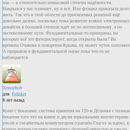
зла — в относительно невысокой степени надёжности.
Накрылся у вас планшет, ну и всё. Или флэшка приказала долг
жить. Так что в этой области до приемлемых решений ещё
довольно далеко, поскольку пока развитие всяких электронных
девайсов в большей степени идёт не по интенсивному, а по
экстенсивному пути. Фундаментальные-то принципы, на
которых всё это фунциклирует, когда открыты были? Во
времена Очакова и покоренья Крыма, ну может чуток попозжее
А прорывов в фундаментальной науке пока что-то не
наблюдается.
Xenophob
для
Felisket
8 лет назад
Комп с бекапами, система хранения на 320-м Делинке с полны
бекапом того что на компе и двумя зеркальными винчестерами 
упсой и гигабитным коммутатором (спасибо Глагнэ за идею), в
планах вторая система хранения с большей емкостью и уже на