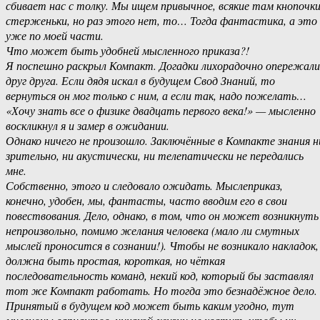
сбивает нас с толку. Мы ищем привычное, всякие там кнопочки
стерженьки, но раз этого нет, то… Тогда фантастика, а это
уже по моей части.
Что может быть удобней мысленного приказа?!
Я поспешно раскрыл Компакт. Догадки лихорадочно опережали
друг друга. Если дядя искал в будущем Свод Знаний, то
вернуться он мог только с ним, а если так, надо пожелать…
«Хочу знать все о физике двадцать первого века!» — мысленно
воскликнул я и замер в ожидании.
Однако ничего не произошло. Заключённые в Компакте знания н
зрительно, ни акустически, ни телепатически не передались
мне.
Собственно, этого и следовало ожидать. Мыслеприказ,
конечно, удобен, мы, фантасты, часто вводим его в свои
повествования. Дело, однако, в том, что он может возникнуть
непроизвольно, помимо желания человека (мало ли смутных
мыслей проносится в сознании!). Чтобы не возникало накладок,
должна быть простая, короткая, но чёткая
последовательность команд, некий код, который бы заставлял
тот же Компакт работать. Но тогда это безнадёжное дело.
Принятый в будущем код может быть каким угодно, тут