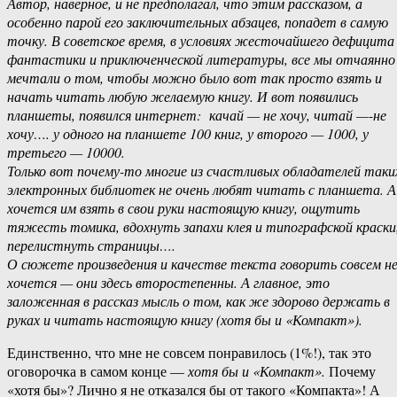
Автор, наверное, и не предполагал, что этим рассказом, а
особенно парой его заключительных абзацев, попадет в самую
точку. В советское время, в условиях жесточайшего дефицита
фантастики и приключенческой литературы, все мы отчаянно
мечтали о том, чтобы можно было вот так просто взять и
начать читать любую желаемую книгу. И вот появились
планшеты, появился интернет: качай — не хочу, читай —-не
хочу…. у одного на планшете 100 книг, у второго — 1000, у
третьего — 10000.
Только вот почему-то многие из счастливых обладателей таки
электронных библиотек не очень любят читать с планшета. А
хочется им взять в свои руки настоящую книгу, ощутить
тяжесть томика, вдохнуть запахи клея и типографской краски
перелистнуть страницы….
О сюжете произведения и качестве текста говорить совсем н
хочется — они здесь второстепенны. А главное, это
заложенная в рассказ мысль о том, как же здорово держать в
руках и читать настоящую книгу (хотя бы и «Компакт»).
Единственно, что мне не совсем понравилось (1%!), так это
оговорочка в самом конце —
хотя бы и «Компакт».
Почему
«хотя бы»? Лично я не отказался бы от такого «Компакта»! А