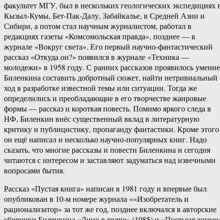
факультет МГУ, был в нескольких геологических экспедициях 
Кызыл-Кумы, Бет-Пак-Далу, Забайкалье, в Средней Азии и
Сибири, а потом стал научным журналистом, работал в
редакциях газеты «Комсомольская правда», позднее — в
журнале «Вокруг света». Его первый научно-фантастический
рассказ «Откуда он?» появился в журнале «Техника —
молодежи» в 1958 году. С ранних рассказов проявилось умение
Биленкина составить добротный сюжет, найти нетривиальный
ход в разработке известной темы или ситуации. Тогда же
определились и преобладающие в его творчестве жанровые
формы — рассказ и короткая повесть. Помимо яркого следа в
НФ, Биленкин внёс существенный вклад в литературную
критику и публицистику, пропаганду фантастики. Кроме этого
он ещё написал и несколько научно-популярных книг. Надо
сказать, что многие рассказы и повести Биленкина и сегодня
читаются с интересом и заставляют задуматься над извечными
вопросами бытия.
Рассказ «Пустая книга» написан в 1981 году и впервые был
опубликован в 10-м номере журнала ««Изобретатель и
рационализатор» за тот же год, позднее включался в авторские
сборники Биленкина «Лицо в толпе» (1985) и «Пустыня жизни