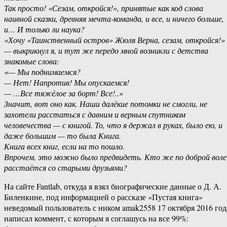
Так просто! «Сезам, откройся!», принятые как код слова
наивной сказки, древняя мечта-команда, и все, и ничего больше,
и… И только ли наука?
«Хочу «Таинственный остров» Жюля Верна, сезам, откройся!»
— выкрикнул я, и тут же передо мной возникли с детства
знакомые слова:
«— Мы поднимаемся?
— Нет! Напротив! Мы опускаемся!
— …Все тяжёлое за борт! Все!..»
Значит, вот оно как. Наши далёкие потомки не смогли, не
захотели расстаться с давним и верным спутником
человечества — с книгой. То, что я держал в руках, было ею, и
даже большим — то была Книга.
Книга всех книг, если на то пошло.
Впрочем, это можно было предвидеть. Кто же по доброй воле
расстаётся со старыми друзьями?
На сайте Fantlab, откуда я взял биографические данные о Д. А.
Биленкине, под информацией о рассказе «Пустая книга»
неведомый пользователь с ником amak2558 17 октября 2016 год
написал коммент, с которым я соглашусь на все 99%: