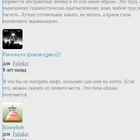
перевести абстрактные значки в те или иные образы. Это труд, 
нынешнему гедонистически-прагматичному хомо любой труд 
тягость. Лучше готовенькое хавать, не читать, а краем глаза
посмотреть экранизацию.
Ոሉαዙҿτα ಭҿҝҿሉҿʓяҝα〄
для
Felisket
8 лет назад
Я что бы не потерять инфу, посылаю сам себе на почту. Если
что, можно скачать из любого места. Это типа облака
получается.
Xenophob
для
Felisket