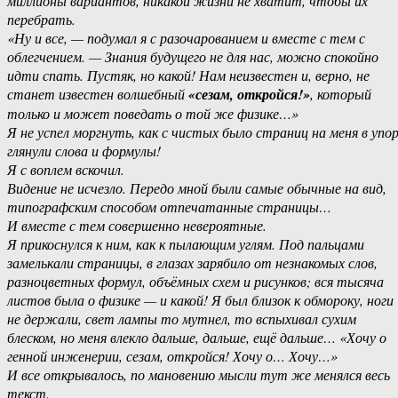
миллионы вариантов, никакой жизни не хватит, чтобы их
перебрать.
«Ну и все, — подумал я с разочарованием и вместе с тем с
облегчением. — Знания будущего не для нас, можно спокойно
идти спать. Пустяк, но какой! Нам неизвестен и, верно, не
станет известен волшебный
«сезам, откройся!»
, который
только и может поведать о той же физике…»
Я не успел моргнуть, как с чистых было страниц на меня в упо
глянули слова и формулы!
Я с воплем вскочил.
Видение не исчезло. Передо мной были самые обычные на вид,
типографским способом отпечатанные страницы…
И вместе с тем совершенно невероятные.
Я прикоснулся к ним, как к пылающим углям. Под пальцами
замелькали страницы, в глазах зарябило от незнакомых слов,
разноцветных формул, объёмных схем и рисунков; вся тысяча
листов была о физике — и какой! Я был близок к обмороку, ноги
не держали, свет лампы то мутнел, то вспыхивал сухим
блеском, но меня влекло дальше, дальше, ещё дальше… «Хочу о
генной инженерии, сезам, откройся! Хочу о… Хочу…»
И все открывалось, по мановению мысли тут же менялся весь
текст.