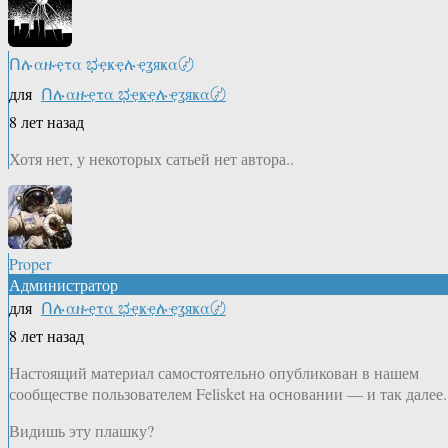
Ոሉαዙҿτα ಭҿҝҿሉҿʓяҝα〄
для
Ոሉαዙҿτα ಭҿҝҿሉҿʓяҝα〄
8 лет назад
Хотя нет, у некоторых сатьей нет автора..
Proper
Администратор
для
Ոሉαዙҿτα ಭҿҝҿሉҿʓяҝα〄
8 лет назад
Настоящий материал самостоятельно опубликован в нашем
сообществе пользователем Felisket на основании — и так далее.
Видишь эту плашку?