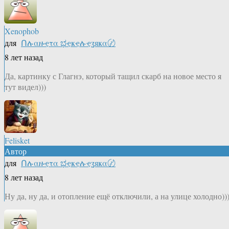
Xenophob
для
Ոሉαዙҿτα ಭҿҝҿሉҿʓяҝα〄
8 лет назад
Да, картинку с Глагнэ, который тащил скарб на новое место я
тут видел)))
Felisket
Автор
для
Ոሉαዙҿτα ಭҿҝҿሉҿʓяҝα〄
8 лет назад
Ну да, ну да, и отопление ещё отключили, а на улице холодно))