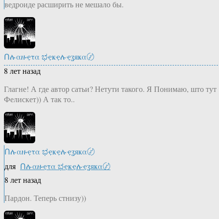
ведроиде расширить не мешало бы.
Ոሉαዙҿτα ಭҿҝҿሉҿʓяҝα〄
8 лет назад
Глагне! А где автор сатьи? Нетути такого. Я Понимаю, што тут
Фелискет)) А так то..
Ոሉαዙҿτα ಭҿҝҿሉҿʓяҝα〄
для
Ոሉαዙҿτα ಭҿҝҿሉҿʓяҝα〄
8 лет назад
Пардон. Теперь стнизу))