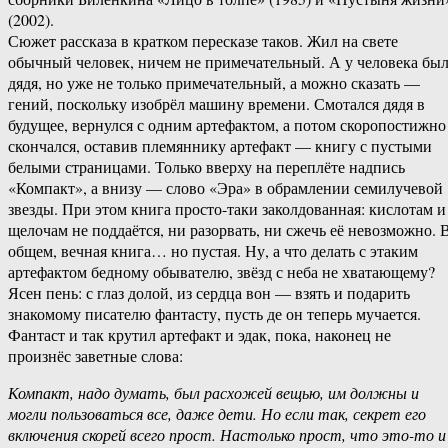
(2002).
Сюжет рассказа в кратком пересказе таков. Жил на свете
обычный человек, ничем не примечательный. А у человека бы
дядя, но уже не только примечательный, а можно сказать —
гений, поскольку изобрёл машину времени. Смотался дядя в
будущее, вернулся с одним артефактом, а потом скоропостижно
скончался, оставив племяннику артефакт — книгу с пустыми
белыми страницами. Только вверху на переплёте надпись
«Компакт», а внизу — слово «Эра» в обрамлении семилучевой
звезды. При этом книга просто-таки заколдованная: кислотам и
щелочам не поддаётся, ни разорвать, ни сжечь её невозможно. 
общем, вечная книга… но пустая. Ну, а что делать с этаким
артефактом бедному обывателю, звёзд с неба не хватающему?
Ясен пень: с глаз долой, из сердца вон — взять и подарить
знакомому писателю фантасту, пусть де он теперь мучается.
Фантаст и так крутил артефакт и эдак, пока, наконец не
произнёс заветные слова:
Компакт, надо думать, был расхожей вещью, им должны и
могли пользоваться все, даже дети. Но если так, секрет его
включения скорей всего прост. Настолько прост, что это-то и