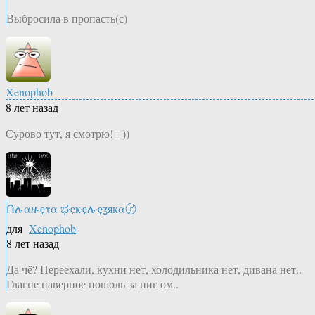
Выбросила в пропасть(с)
Xenophob
8 лет назад
Сурово тут, я смотрю! =))
Ոሉαዙҿτα ಭҿҝҿሉҿʓяҝα〄
для
Xenophob
8 лет назад
Да чё? Переехали, кухни нет, холодильника нет, дивана нет..
Глагне наверное пошоль за пиг ом..