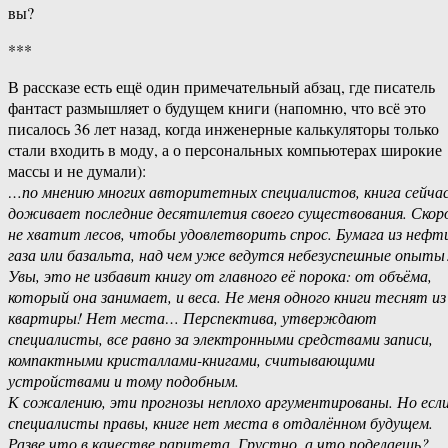
вы?
***
В рассказе есть ещё один примечательный абзац, где писатель
фантаст размышляет о будущем книги (напомню, что всё это
писалось 36 лет назад, когда инженерные калькуляторы только
стали входить в моду, а о персональных компьютерах широкие
массы и не думали):
…по мнению многих авторитетных специалистов, книга сейча
доживает последние десятилетия своего существования. Скор
не хватит лесов, чтобы удовлетворить спрос. Бумага из нефт
газа или базальта, над чем уже ведутся небезуспешные опыты
Увы, это не избавит книгу от главного её порока: от объёма,
который она занимает, и веса. Не меня одного книги теснят из
квартиры! Нет места… Перспектива, утверждают
специалисты, все равно за электронными средствами записи,
компактными кристаллами-книгами, считывающими
устройствами и тому подобным.
К сожалению, эти прогнозы неплохо аргументированы. Но есл
специалисты правы, книге нет места в отдалённом будущем.
Разве что в качестве раритета. Грустно, а что поделаешь?