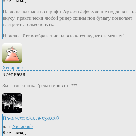
8 лет назад
На дощечках можно шрифты/яркость/оформление подогнать по
вкусу, практически любой ридер скины под бумагу позволяет
настроить только в путь.
И включайте воображение на всю катушку, кто ж мешает)
Xenophob
8 лет назад
Зы: а где кнопка ‘редактировать’???
Ոሉαዙҿτα ಭҿҝҿሉҿʓяҝα〄
для
Xenophob
8 лет назад