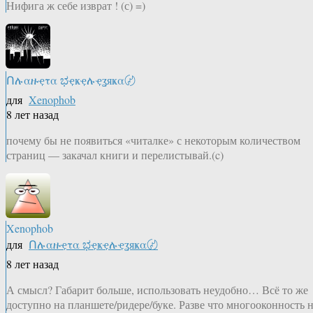
Нифига ж себе изврат ! (с) =)
Ոሉαዙҿτα ಭҿҝҿሉҿʓяҝα〄
для
Xenophob
8 лет назад
почему бы не появиться «читалке» с некоторым количеством
страниц — закачал книги и перелистывай.(c)
Xenophob
для
Ոሉαዙҿτα ಭҿҝҿሉҿʓяҝα〄
8 лет назад
А смысл? Габарит больше, использовать неудобно… Всё то же
доступно на планшете/ридере/буке. Разве что многооконность 