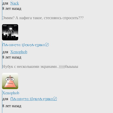
для
Nack
8 лет назад
Эммм? А нафига такое, стесняюсь спросить???
Ոሉαዙҿτα ಭҿҝҿሉҿʓяҝα〄
для
Xenophob
8 лет назад
Нубук с несколькими экранами..)))))0ыыыы
Xenophob
для
Ոሉαዙҿτα ಭҿҝҿሉҿʓяҝα〄
8 лет назад