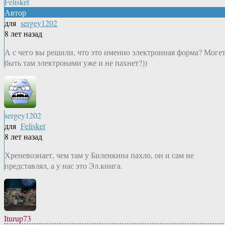
Felisket
Автор
для
sergey1202
8 лет назад
А с чего вы решили, что это именно электронная форма? Моге
быть там электронами уже и не пахнет?))
sergey1202
для
Felisket
8 лет назад
Хреневознает, чем там у Биленкина пахло, он и сам не
представлял, а у нас это Эл.книга.
Iturup73