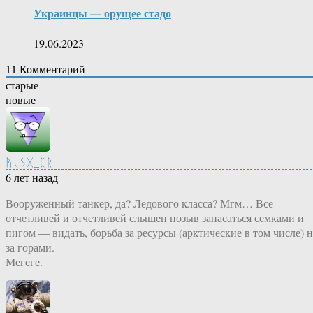
Украинцы — орущее стадо
19.06.2023
11
Комментарий
старые
новые
ᚤᚳᛊᚷ_ᛈᚱ
6 лет назад
Вооруженный танкер, да? Ледового класса? Мгм… Все
отчетливей и отчетливей слышен позыв запасаться семками и
пигом — видать, борьба за ресурсы (арктические в том числе) н
за горами.
Мегеге.