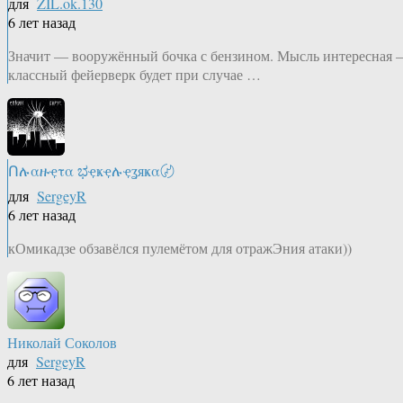
для
ZIL.ok.130
6 лет назад
Значит — вооружённый бочка с бензином. Мысль интересная
классный фейерверк будет при случае …
Ոሉαዙҿτα ಭҿҝҿሉҿʓяҝα〄
для
SergeyR
6 лет назад
кОмикадзе обзавёлся пулемётом для отражЭния атаки))
Николай Соколов
для
SergeyR
6 лет назад