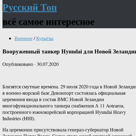
Русский Топ
всё самое интересное
Военное
/
Курьёзы
Вооруженный танкер Hyundai для Новой Зеланди
Опубликовано
·
30.07.2020
Близятся смутные времена. 29 июля 2020 года в Новой Зеланди
в военно-морской базе Девонпорт состоялась официальная
церемония ввода в состав ВМС Новой Зеландии
многофункционального танкера снабжения А 11 Aotearoa,
построенного южнокорейской корпорацией Hyundai Heavy
Industries (HHI).
На церемонии присутствовала генерал-губернатор Новой
Зеландии Пэтси Редди. Судно стало самой крупной единицей