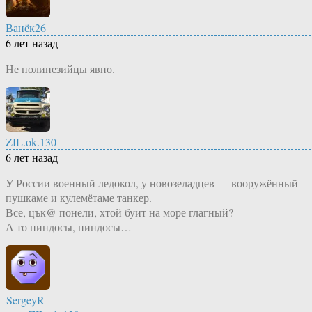
Ванёк26
6 лет назад
Не полинезийцы явно.
ZIL.ok.130
6 лет назад
У России военный ледокол, у новозеладцев — вооружённый
пушкаме и кулемётаме танкер.
Все, цък@ понели, хтой буит на море глагный?
А то пиндосы, пиндосы…
SergeyR