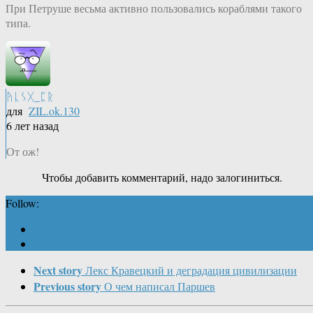
При Петруше весьма активно пользовались кораблями такого
типа.
ᚤᚳᛊᚷ_ᛈᚱ
для
ZIL.ok.130
6 лет назад
От ож!
Чтобы добавить комментарий, надо залогиниться.
Follow:
Next story
Лекс Кравецкий и деградация цивилизации
Previous story
О чем написал Паршев