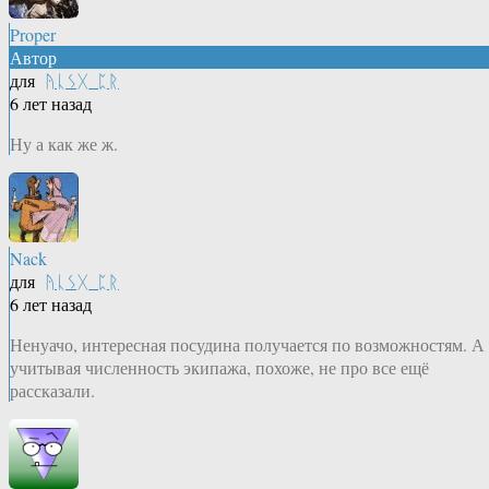
Proper
Автор
для
ᚤᚳᛊᚷ_ᛈᚱ
6 лет назад
Ну а как же ж.
Nack
для
ᚤᚳᛊᚷ_ᛈᚱ
6 лет назад
Ненуачо, интересная посудина получается по возможностям. А
учитывая численность экипажа, похоже, не про все ещё
рассказали.