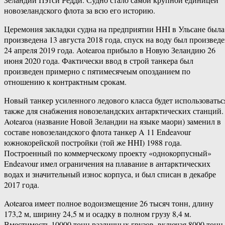
новозеландского флота за всю его историю.
Церемония закладки судна на предприятии HHI в Ульсане была
произведена 13 августа 2018 года, спуск на воду был произвед
24 апреля 2019 года. Aotearoa прибыло в Новую Зеландию 26
июня 2020 года. Фактически ввод в строй танкера был
произведен примерно с пятимесячеым опозданием по
отношению к контрактным срокам.
Новый танкер усиленного ледового класса будет использоватьс
также для снабжения новозеландских антарктических станций.
Aotearoa (название Новой Зеландии на языке маори) заменил в
составе новозеландского флота танкер A 11 Endeavour
южнокорейской постройки (той же HHI) 1988 года.
Построенный по коммерческому проекту «однокорпусный»
Endeavour имел ограничения на плавание в антарктических
водах и значительный износ корпуса, и был списан в декабре
2017 года.
Aotearoa имеет полное водоизмещение 26 тысяч тонн, длину
173,2 м, ширину 24,5 м и осадку в полном грузу 8,4 м.
Вместимость 10000 тонн различных грузов, включая 8000 тонн