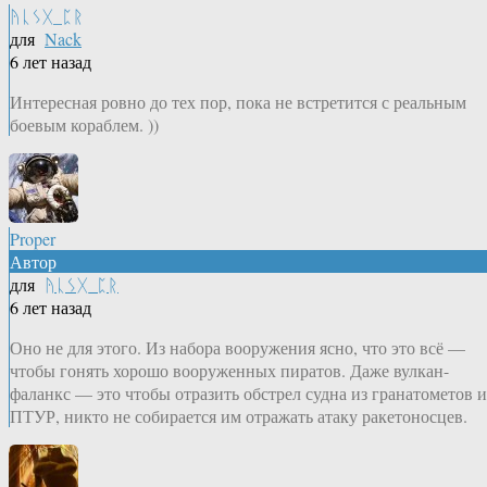
ᚤᚳᛊᚷ_ᛈᚱ
для
Nack
6 лет назад
Интересная ровно до тех пор, пока не встретится с реальным
боевым кораблем. ))
Proper
Автор
для
ᚤᚳᛊᚷ_ᛈᚱ
6 лет назад
Оно не для этого. Из набора вооружения ясно, что это всё —
чтобы гонять хорошо вооруженных пиратов. Даже вулкан-
фаланкс — это чтобы отразить обстрел судна из гранатометов и
ПТУР, никто не собирается им отражать атаку ракетоносцев.