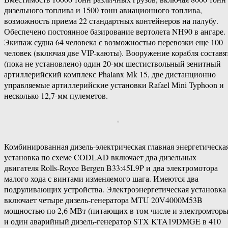
дизельного топлива и 1500 тонн авиационного топлива,
возможность приема 22 стандартных контейнеров на палубу.
Обеспечено постоянное базирование вертолета NH90 в ангаре.
Экипаж судна 64 человека с возможностью перевозки еще 100
человек (включая две VIP-каюты). Вооружение корабля составя
(пока не установлено) один 20-мм шестиствольный зенитный
артиллерийский комплекс Phalanx Mk 15, две дистанционно
управляемые артиллерийские установки Rafael Mini Typhoon и
несколько 12,7-мм пулеметов.
Комбинированная дизель-электрическая главная энергетическа
установка по схеме CODLAD включает два дизельных
двигателя Rolls-Royce Bergen B33:45L9P и два электромотора
малого хода с винтами изменяемого шага. Имеются два
подруливающих устройства. Электроэнергетическая установка
включает четыре дизель-генератора MTU 20V4000M53B
мощностью по 2,6 МВт (питающих в том числе и электромторы
и один аварийный дизель-генератор STX KTA19DMGE в 410