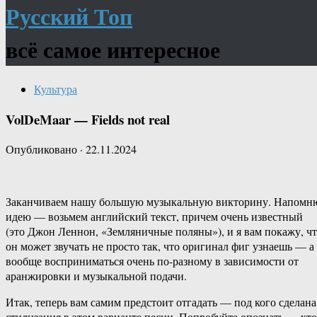
Русский Топ
всё самое интересное
Культура
VolDeMaar — Fields not real
Опубликовано
·
22.11.2024
Заканчиваем нашу большую музыкальную викторину. Напомн
идею — возьмем английский текст, причем очень известный
(это Джон Леннон, «Земляничные поляны»), и я вам покажу, ч
он может звучать не просто так, что оригинал фиг узнаешь — а
вообще восприниматься очень по-разному в зависимости от
аранжировки и музыкальной подачи.
Итак, теперь вам самим предстоит отгадать — под кого сделана
стилизация в этом варианте песни. Попробуйте опознать — кто