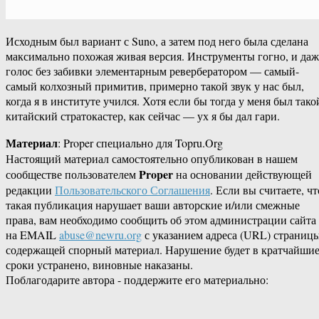
Исходным был вариант с Suno, а затем под него была сделана
максимально похожая живая версия. Инструменты гогно, и даж
голос без забивки элементарным ревербератором — самый-
самый колхозный примитив, примерно такой звук у нас был,
когда я в институте учился. Хотя если бы тогда у меня был тако
китайский стратокастер, как сейчас — ух я бы дал гари.
Материал
: Proper специально для Topru.Org
Настоящий материал самостоятельно опубликован в нашем
Proper
сообществе пользователем
на основании действующей
редакции
Пользовательского Соглашения
. Если вы считаете, чт
такая публикация нарушает ваши авторские и/или смежные
права, вам необходимо сообщить об этом администрации сайта
на EMAIL
abuse@newru.org
с указанием адреса (URL) страницы
содержащей спорный материал. Нарушение будет в кратчайши
сроки устранено, виновные наказаны.
Поблагодарите автора - поддержите его материально: