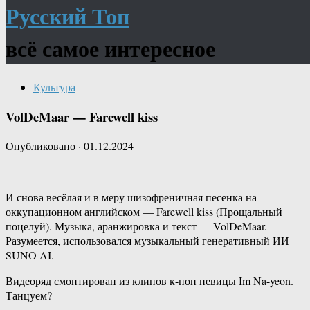
Русский Топ
всё самое интересное
Культура
VolDeMaar — Farewell kiss
Опубликовано
·
01.12.2024
И снова весёлая и в меру шизофреничная песенка на
оккупационном английском — Farewell kiss (Прощальный
поцелуй). Музыка, аранжировка и текст — VolDeMaar.
Разумеется, использовался музыкальный генеративный ИИ
SUNO AI.
Видеоряд смонтирован из клипов к-поп певицы Im Na-yeon.
Танцуем?