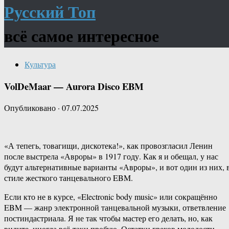
Русский Топ
всё самое интересное
Культура
VolDeMaar — Aurora Disco EBM
Опубликовано
·
07.07.2025
«А тепегь, товагищи, дискотека!», как провозгласил Ленин
после выстрела «Авроры» в 1917 году. Как я и обещал, у нас
будут альтернативные варианты «Авроры», и вот один из них, 
стиле жесткого танцевального EBM.
Если кто не в курсе, «Electronic body music» или сокращённо
EBM — жанр электронной танцевальной музыки, ответвление
постиндастриала. Я не так чтобы мастер его делать, но, как
видите, иногда всё-таки пробую. Остатки грехов молодости,