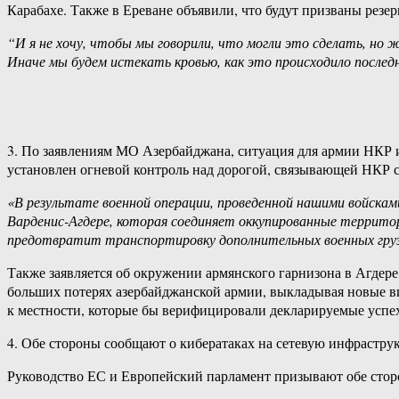
Карабахе. Также в Ереване объявили, что будут призваны резе
“И я не хочу, чтобы мы говорили, что могли это сделать, но
Иначе мы будем истекать кровью, как это происходило последн
3. По заявлениям МО Азербайджана, ситуация для армии НКР и 
установлен огневой контроль над дорогой, связывающей НКР 
«В результате военной операции, проведенной нашими войскам
Варденис-Агдере, которая соединяет оккупированные террито
предотвратит транспортировку дополнительных военных груз
Также заявляется об окружении армянского гарнизона в Агдер
больших потерях азербайджанской армии, выкладывая новые ви
к местности, которые бы верифицировали декларируемые успехи
4. Обе стороны сообщают о кибератаках на сетевую инфраструк
Руководство ЕС и Европейский парламент призывают обе стор