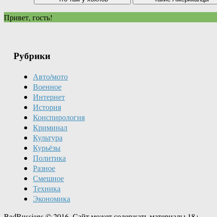
Привет, гость!
Рубрики
Авто/мото
Военное
Интернет
История
Конспирология
Криминал
Культура
Курьёзы
Политика
Разное
Смешное
Техника
Экономика
BadRussians © 2016. Сайт может содержать материалы 18+