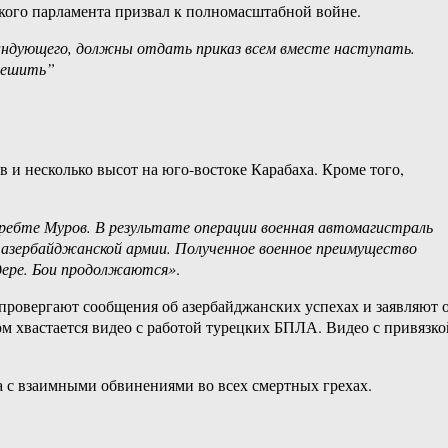
ского парламента призвал к полномасштабной войне.
омандующего, должны отдать приказ всем вместе наступать.
 решить”
 и несколько высот на юго-востоке Карабаха. Кроме того,
хребте Муров. В результате операции военная автомагистраль
 азербайджанской армии. Полученное военное преимущество
дере. Бои продолжаются»
.
провергают сообщения об азербайджанских успехах и заявляют 
м хвастается видео с работой турецких БПЛА. Видео с привязко
на с взаимными обвинениями во всех смертных грехах.