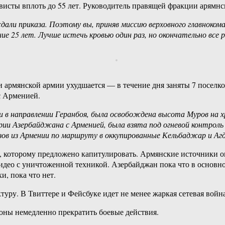
рвисты вплоть до 55 лет. Руководитель правящей фракции арямн
 ждали приказа. Поэтому вы, приняв миссию верховного главнок
ие 25 лет. Лучше истечь кровью один раз, но окончательно все
армянской армии ухудшается — в течение дня заняты 7 поселков
с Арменией.
и в направлении Геранбоя, была освобождена высота Муров на 
рии Азербайджана с Арменией, была взята под огневой контроль
ов из Армении по маршруту в оккупированные Кельбаджар и Аг
е, которому предложено капитулировать. Армянские источники о
део с уничтоженной техникой. Азербайджан пока что в основно
, пока что нет.
туру. В Твиттере и Фейсбуке идет не менее жаркая сетевая вой
оны немедленно прекратить боевые действия.