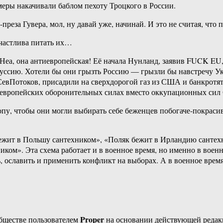
меры накачивали баблом пехоту Троцкого в России.
еза Гувера, мол, ну давай уже, начинай. И это не считая, что 
частлива питать их…
? Неа, она антиевропейская! Её начала Нунланд, заявив FUCK 
руссию. Хотели бы они грызть Россию — грызли бы навстречу Ук
СевПотоков, присадили на сверхдорогой газ из США и банкротят
х европейских оборонительных силах вместо оккупационных с
у, чтобы они могли выбирать себе беженцев побогаче-покрасиве
бежит в Польшу сантехником», «Поляк бежит в Ирландию санте
ком». Эта схема работает и в военное время, но именно в воен
, ославить и применить конфликт на выборах. А в военное время 
Proper
бществе пользователем
на основании действующей реда