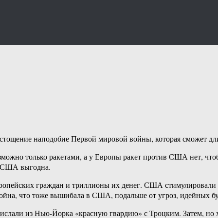
истощение наподобие Первой мировой войны, которая сможет дли
озможно только ракетами, а у Европы ракет против США нет, чт
а США выгодна.
опейских граждан и триллионы их денег. США стимулировали в
йна, что тоже вышибала в США, подальше от угроз, идейных бу
ислали из Нью-Йорка «красную гвардию» с Троцким. Затем, но 