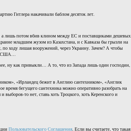
партию Гитлера накачивали баблом десяток лет.
EU, а лишь потом вбив клином между ЕС и поставщиками дешевых
раине младшим жузом из Казахстана, и с Кавказа бы грызли на
, по ходу лишая вооружений, через Украину. Зачем? А чтобы
ил США…
е, ну как привыкли… А то, что из Запада лишь один господин,
хником», «Ирландец бежит в Англию сантехником», «Англик
ное время бегущего сантехника можно оперативно разобрать на
и выборов-то нет, ставь хоть Троцкого, хоть Керенского и
кции
Пользовательского Соглашения
. Если вы считаете, что такая