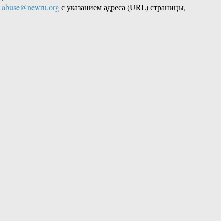
L
abuse@newru.org
с указанием адреса (URL) страницы,