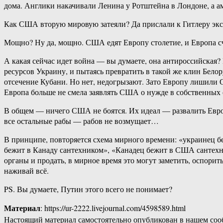
дома. Англики накачивали Ленина у Ротштейна в Лондоне, а а
Как США вторую мировую затеяли? Да прислали к Гитлеру экс-пр
Мощно? Ну да, мощно. США едят Европу столетие, и Европа с
А какая сейчас идет война — вы думаете, она антироссийская
ресурсов Украину, и пытаясь превратить в такой же клин Бело
отсечение Кубани. Но нет, недогрызают. Зато Европу лишили 
Европа больше не смела заявлять США о нужде в собственны
В общем — ничего США не боятся. Их идеал — развалить Европ
все остальные рабы — рабов не возмущает…
В принципе, повторяется схема мирного времени: «украинец 
бежит в Канаду сантехником», «Канадец бежит в США сантехни
органы и продать, в мирное время это могут заметить, оспорить
наживай всё.
PS. Вы думаете, Путин этого всего не понимает?
Материал
: https://ur-2222.livejournal.com/4598589.html
Настоящий материал самостоятельно опубликован в нашем соо