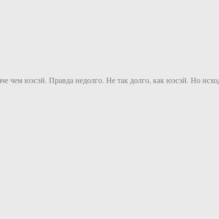
$30 трлн., я был бы богаче чем юэсэй. Правда недолго. Не так долго, как юэсэй. Но исхо