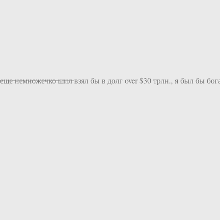
̶е̶м̶ ̶ц̶а̶р̶ь̶.̶ ̶Я̶ ̶б̶ы̶ ̶е̶щ̶е̶ ̶н̶е̶м̶н̶о̶ж̶е̶ч̶к̶о̶ ̶ш̶и̶л̶ взял бы в долг over 