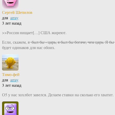
Сергей Шепилов
для
array
3 лет назад
>>Россия нищает[…] США жиреют.
Если, скажем, я ̶ ̶б̶ы̶л̶ ̶б̶ы̶ ̶-̶ ̶ц̶а̶р̶ь̶,̶ ̶я̶ ̶б̶ы̶л̶ ̶б̶ы̶ ̶б̶о̶г̶а̶ч̶е̶,̶ ̶ч
будет одинаков для нас обоих.
Тимо-фей
для
array
3 лет назад
О5 у нас хохлбот завелся. Делаем ставки на сколько его хватит.