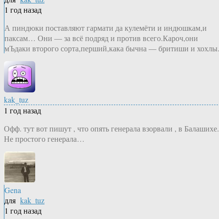
1 год назад
А пиндюки поставляют гармати да кулемёти и индюшкам,и
паксам… Они — за всё подряд и против всего.Кароч,они
мЪдаки второго сорта,перший,кака бычна — бритиши и хохлы
kak_tuz
1 год назад
Офф. тут вот пишут , что опять генерала взорвали , в Балашихе.
Не простого генерала…
Gena
для
kak_tuz
1 год назад