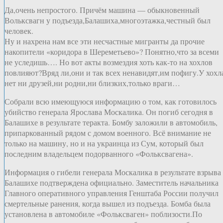
Да,очень непростого. Причём машина — обыкновенный
Вольксвагн у подъезда,Балашиха,многоэтажка,честный был
человек.
Ну и нахрена нам все эти несчастные мигранты да прочие
накопители «коридора в Шереметьево»? Понятно,что за всеми
не уследишь…. Но вот акты возмездия хоть как-то на хохлов
повлияют?Вряд ли,они и так всех ненавидят,им пофигу.У хохл
нет ни друзей,ни родни,ни близких,только враги…
Собрали всю имеющуюся информацию о том, как готовилось
убийство генерала Ярослава Москалика. Он погиб сегодня в
Балашихе в результате теракта. Бомбу заложили в автомобиль,
припаркованный рядом с домом военного. Всё внимание не
только на машину, но и на украинца из Сум, который был
последним владельцем подорванного «Фольксвагена».
Информация о гибели генерала Москалика в результате взрыва
Балашихе подтверждена официально. Заместитель начальника
Главного оперативного управления Генштаба России получил
смертельные ранения, когда вышел из подъезда. Бомба была
установлена в автомобиле «Фольксваген» поблизости.По