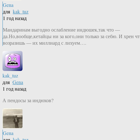
Gena
для
kak_tuz
1 год назад
Мандаринам выгодно ослабление индюшек,так что —
да.Но,вообще,кетайцы ни за кого,они только за себю. И хрен чт
возразишь — их миллиард с лихуем….
kak_tuz
для
Gena
1 год назад
А пендосы за индюхов?
Gena
для
kak_tuz