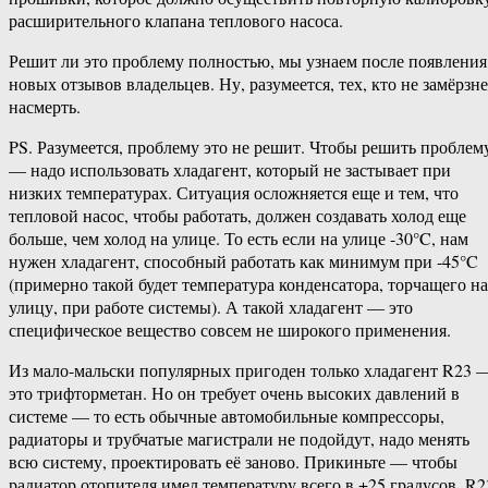
расширительного клапана теплового насоса.
Решит ли это проблему полностью, мы узнаем после появления
новых отзывов владельцев. Ну, разумеется, тех, кто не замёрзне
насмерть.
PS. Разумеется, проблему это не решит. Чтобы решить проблем
— надо использовать хладагент, который не застывает при
низких температурах. Ситуация осложняется еще и тем, что
тепловой насос, чтобы работать, должен создавать холод еще
больше, чем холод на улице. То есть если на улице -30°C, нам
нужен хладагент, способный работать как минимум при -45°C
(примерно такой будет температура конденсатора, торчащего на
улицу, при работе системы). А такой хладагент — это
специфическое вещество совсем не широкого применения.
Из мало-мальски популярных пригоден только хладагент R23 
это трифторметан. Но он требует очень высоких давлений в
системе — то есть обычные автомобильные компрессоры,
радиаторы и трубчатые магистрали не подойдут, надо менять
всю систему, проектировать её заново. Прикиньте — чтобы
радиатор отопителя имел температуру всего в +25 градусов, R2