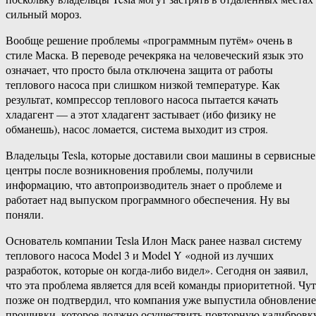
сильный мороз.
Вообще решение проблемы «программным путём» очень в
стиле Маска. В переводе речекряка на человеческий язык это
означает, что просто была отключена защита от работы
теплового насоса при слишком низкой температуре. Как
результат, компрессор теплового насоса пытается качать
хладагент — а этот хладагент застывает (ибо физику не
обманешь), насос ломается, система выходит из строя.
Владельцы Tesla, которые доставили свои машины в сервисные
центры после возникновения проблемы, получили
информацию, что автопроизводитель знает о проблеме и
работает над выпуском программного обеспечения. Ну вы
поняли.
Основатель компании Tesla Илон Маск ранее назвал систему
теплового насоса Model 3 и Model Y «одной из лучших
разработок, которые он когда-​либо видел». Сегодня он заявил,
что эта проблема является для всей команды приоритетной. Чут
позже он подтвердил, что компания уже выпустила обновление
прошивки, которое должно осуществить повторную калибровк