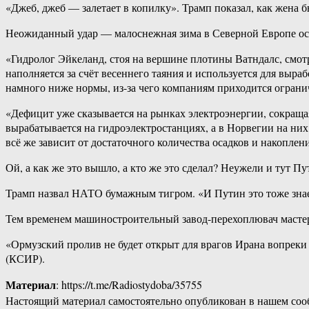
«Джеб, джеб — залетает в копилку». Трамп показал, как жена б
Неожиданный удар — малоснежная зима в Северной Европе ост
«Гидролог Эйкеланд, стоя на вершине плотины Ватндалс, см
наполняется за счёт весеннего таяния и используется для выр
намного ниже нормы, из-за чего компаниям приходится ограни
«Дефицит уже сказывается на рынках электроэнергии, сокраща
вырабатывается на гидроэлектростанциях, а в Норвегии на них
всё же зависит от достаточного количества осадков и накоплени
Ой, а как же это вышло, а кто же это сделал? Неужели и тут П
Трамп назвал НАТО бумажным тигром. «И Путин это тоже знае
Тем временем машиностроительный завод-перехоплювач мастер
«Ормузский пролив не будет открыт для врагов Ирана вопрек
(КСИР).
Материал
: https://t.me/Radiostydoba/35755
Настоящий материал самостоятельно опубликован в нашем соо