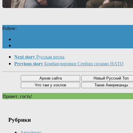
Follow:
Next story
Русская весна
Previous story
Бомбардировки Сербии силами НАТО
Привет, гость!
Рубрики
Авто/мото