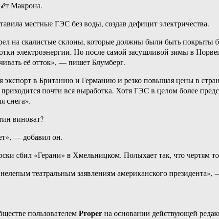
ьёт Макрона.
авила местные ГЭС без воды, создав дефицит электричества.
отрел на скалистые склоны, которые должны были быть покрыт
аботки электроэнергии. Но после самой засушливой зимы в Норв
чивать её отток», — пишет Блумберг.
я экспорт в Британию и Германию и резко повышая цены в стра
 приходится почти вся выработка. Хотя ГЭС в целом более пред
я снега».
утин виноват?
т», — добавил он.
ски сбил «Герани» в Хмельницком. Полыхает так, что чертям т
и нелепым театральным заявлениям американского президента», 
Proper
бществе пользователем
на основании действующей реда