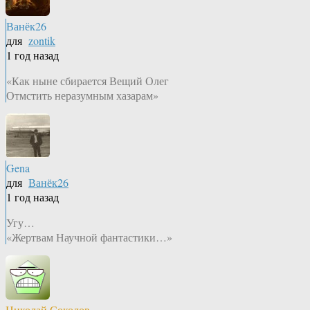
Ванёк26
для
zontik
1 год назад
«Как ныне сбирается Вещий Олег
Отмстить неразумным хазарам»
Gena
для
Ванёк26
1 год назад
Угу…
«Жертвам Научной фантастики…»
Николай Соколов