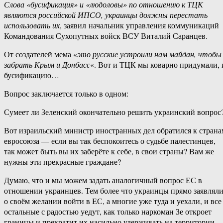
Слова «бусификация» и «людоловы» по отношению к ТЦК
являются российской ИПСО, украинцы должны перестать
использовать их
, заявил начальник управления коммуникаций
Командования Сухопутных войск ВСУ Виталий Саранцев.
От создателей мема «
это русские устроили нам майдан, чтобы
забрать Крым и Донбасс
«. Вот и ТЦК мы коварно придумали, 
бусификацию…
Вопрос заключается только в одном:
Сумеет ли Зеленский окончательно решить украинский вопрос
Вот израильский министр иностранных дел обратился к страна
евросоюза — если вы так беспокоитесь о судьбе палестинцев,
так может быть вы их заберёте к себе, в свои страны? Вам же
нужны эти прекрасные граждане?
Думаю, что и мы можем задать аналогичный вопрос ЕС в
отношении украинцев. Тем более что украинцы прямо заявлял
о своём желании войти в ЕС, а многие уже туда и уехали, и все
остальные с радостью уедут, как только наркоман Зе откроет
границы и прекратит их насильно удерживать на территории