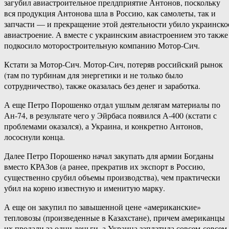
загубил авиастроительное прелдприятие Антонов, поскольку
вся продукция Антонова шла в Россию, как самолеты, так и
запчасти — и прекращение этой деятельности убило украинско
авиастроение. А вместе с украинским авиастроением это также
подкосило моторостроительную компанию Мотор-Сич.
Кстати за Мотор-Сич. Мотор-Сич, потеряв российский рынок
(там по турбинам для энергетики и не только было
сотрудничество), также оказалась без денег и заработка.
А еще Петро Порошенко отдал ушлым делягам материалы по
Ан-74, в результате чего у Эйрбаса появился А-400 (кстати с
проблемами оказался), а Украина, и конкретно Антонов,
лососнули конца.
Далее Петро Порошенко начал закупать для армии Богданы
вместо КРАЗов (а ранее, прекратив их экспорт в Россию,
существенно срубил объемы производства), чем практически
убил на корню известную и именитую марку.
А еще он закупил по завышенной цене «американские»
тепловозы (произведенные в Казахстане), причем американцы
их продали за одни деньги, а Украина заплатила совсем-совсем