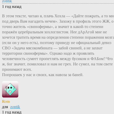
zontik
1 год назад
В этом тексте, читаю я, плачь Хохла — «Дайте пожрать, а то мн
под дверь Вам нагадить нечем». Захожу в профиль этого ЖЖ, о
точно житель «свинофермы», а значит в какой-то степени
поражён церебральным хохлоглистом. Нее дАрАгой мне не
хочется тратить время на определения степени поражения мозг
(если он у него есть), поэтому приведу не официальный девиз
СВО «Задача мясокомбината — забой свиней, а не захват
территории свинофермы». Однако надо ж проявлять
человечность сумеет пропетлять между бусиком и ФАБом? Что
ж, бог значит, помиловал и нам не грех. Не сумел, на том свете
принимают всех.
Попрошаек у нас и своих, как навоза за баней.
Rom
для
zontik
1 год назад