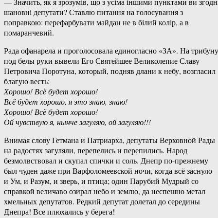
— Значить, як я зрозумів, що з усіма іншими пунктами ви згодні
шановні депутати? Ставлю питання на голосування з
поправкою: перефарбувати майдан не в білий колір, а в
помаранчевий.
Рада офанарела и проголосовала единогласно «ЗА». На трибун
под белы руки вывели Его Святейшее Великолепие Славу
Петровича Поротуна, который, подняв длани к небу, возгласил
благую весть:
Хорошо! Всё будет хорошо!
Всё будет хорошо, я это знаю, знаю!
Хорошо! Всё будет хорошо!
Ой чувствую я, нынче загуляю, ой загуляю!!!
Внимая слову Гетмана и Патриарха, депутаты Верховной Рады
на радостях загуляли, перепелись и перепились. Народ
безмолвствовал и скупал спички и соль. Днепр по-прежнему
был чуден даже при Варфоломеевской ночи, когда всё заснуло
и Ум, и Разум, и зверь, и птица; один Парубий Мудрый со
справкой величаво озирал небо и землю, да неспешно метал
хмельных депутатов. Редкий депутат долетал до середины
Днепра! Все плюхались у берега!