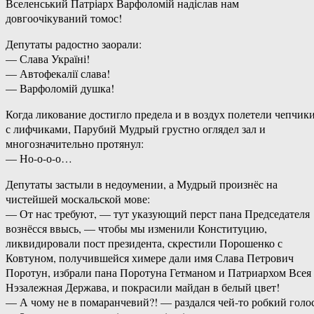
Вселенський Патріарх Варфоломій надіслав нам
довгоочікуваний томос!
Депутаты радостно заорали:
— Слава Україні!
— Автофекалії слава!
— Варфоломій душка!
Когда ликование достигло предела и в воздух полетели чепчик
с лифчиками, Парубий Мудрый грустно оглядел зал и
многозначительно протянул:
— Но-о-о-о…
Депутаты застыли в недоумении, а Мудрый произнёс на
чистейшей москальской мове:
— От нас требуют, — тут указующий перст пана Председателя
вознёсся ввысь, — чтобы мы изменили Конституцию,
ликвидировали пост президента, скрестили Порошенко с
Ковтуном, получившейся химере дали имя Слава Петрович
Поротун, избрали пана Поротуна Гетманом и Патриархом Всея
Нэзалежная Держава, и покрасили майдан в белый цвет!
— А чому не в помаранчевий?! — раздался чей-то робкий голос