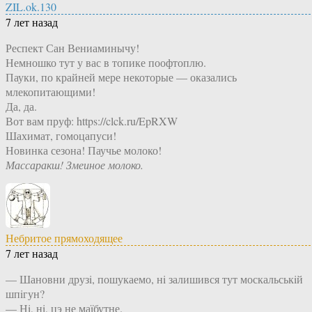
ZIL.ok.130
7 лет назад
Респект Сан Вениаминычу!
Немношко тут у вас в топике поофтоплю.
Пауки, по крайней мере некоторые — оказались
млекопитающими!
Да, да.
Вот вам пруф: https://clck.ru/EpRXW
Шахимат, гомоцапуси!
Новинка сезона! Паучье молоко!
Массаракш! Змеиное молоко.
Небритое прямоходящее
7 лет назад
— Шановни друзi, пошукаемо, нi залишився тут москальськiй
шпiгун?
— Нi, нi, цэ не маïбутне.