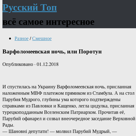
Русский Топ
всё самое интересное
Разное
/
Смешное
Варфоломеевская ночь, или Поротун
Опубликовано
·
01.12.2018
И спустилась на Украину Варфоломеевская ночь, присланная
наложенным МВФ платежом прямиком из Стамбула. А на стол
Парубия Мудрого, глубины ума которого подтверждены
справками из Павловки и Кащенко, легла цидулка, присланная
турецкоподданным Вселенским Патриархом. Прочитав её,
Парубий офанарел и созвал внеочередное заседание Верховной
Рады.
— Шановні депутати! — молвил Парубий Мудрый, —