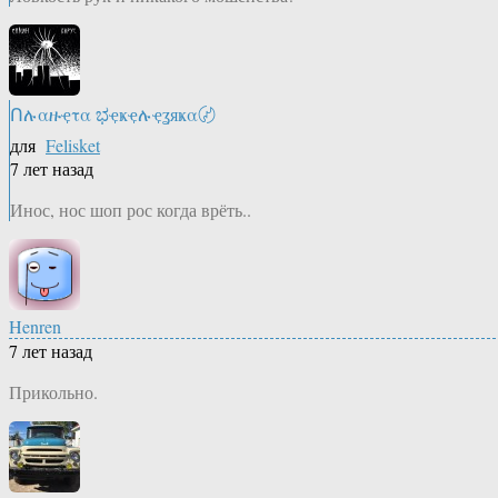
Ոሉαዙҿτα ಭҿҝҿሉҿʓяҝα〄
для
Felisket
7 лет назад
Инос, нос шоп рос когда врёть..
Henren
7 лет назад
Прикольно.