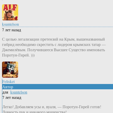
ksuntelson
7 лет назад
С целью легализации претензий на Крым, вышеназванный
гибрид необходимо скрестить с лидером крымских татар —
Джемилёвым. Получившееся Высшее Существо именовать
Поротун-Гирей. )))
Felisket
Автор
для
ksuntelson
7 лет назад
Легко! Добавляем усы и, вуаля, — Поротун-Гирей готов!
Ловкость рук и никакого мошенства!