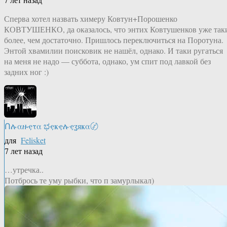
Сперва хотел назвать химеру Ковтун+Порошенко
КОВТУШЕНКО, да оказалось, что энтих Ковтушенков уже так
более, чем достаточно. Пришлось переключиться на Поротуна.
Энтой хвамилии поисковик не нашёл, однако. И таки ругаться
на меня не надо — суббота, однако, ум спит под лавкой без
задних ног :)
Ոሉαዙҿτα ಭҿҝҿሉҿʓяҝα〄
для
Felisket
7 лет назад
…утречка..
Потбрось те уму рыбки, что п замурлыкал)