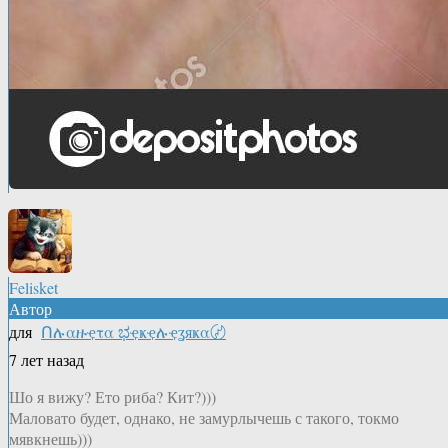
Felisket
Автор
для
Ոሉαዙҿτα ಭҿҝҿሉҿʓяҝα〄
7 лет назад
Шо я вижу? Ето риба? Кит?)))
Маловато будет, однако, не замурлычешь с такого, токмо
мявкнешь)))