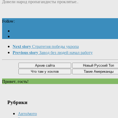
Довели народ пропагандисты проклятые..
Follow:
Next story
Стратегия победы укропа
Previous story
Завод без людей начал работу
Привет, гость!
Рубрики
Авто/мото