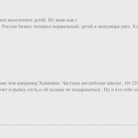
вое малолетних детей. Не знаю как с
 В России бизнес похерил нормальный, детей в жопумира увез. Хз
дороже чем например Хошимин. Частные английские школы . От 23
очет и рыбку сесть и об пальму не поцарапаться . Ну и кто себе 