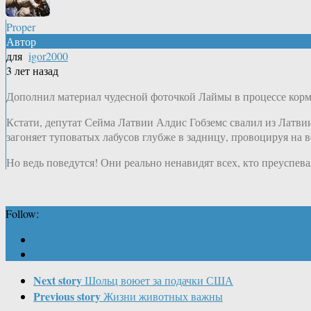
Proper
Автор
для
igor2000
3 лет назад
Дополнил материал чудесной фоточкой Лаймы в процессе корм
Кстати, депутат Сейма Латвии Алдис Гобземс свалил из Латвии
загоняет туповатых лабусов глубже в задницу, провоцируя на в
Но ведь поведутся! Они реально ненавидят всех, кто преуспев
Follow:
Next story
Шольц воюет за подачки США
Previous story
Жизни животных важны