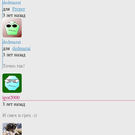
dedmazai
для
Proper
3 лет назад
dedmazai
для
dedmazai
3 лет назад
Точно так!
igor2000
3 лет назад
И смех и грех -))