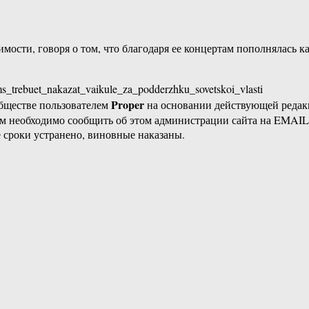
мости, говоря о том, что благодаря ее концертам пополнялась ка
ems_trebuet_nakazat_vaikule_za_podderzhku_sovetskoi_vlasti
Proper
бществе пользователем
на основании действующей реда
ам необходимо сообщить об этом администрации сайта на EMAI
 сроки устранено, виновные наказаны.