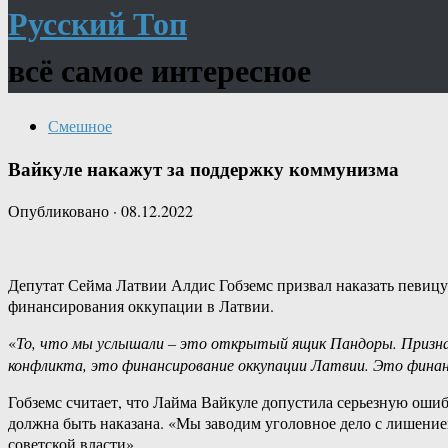
Русский Топ
всё самое интересное
Смешное
Вайкуле накажут за поддержку коммунизма
Опубликовано
·
08.12.2022
Депутат Сейма Латвии Алдис Гобземс призвал наказать певицу 
финансирования оккупации в Латвии.
«
То, что мы услышали – это открытый ящик Пандоры. Призна
конфликта, это финансирование оккупации Латвии. Это финанс
Гобземс считает, что Лайма Вайкуле допустила серьезную ошиб
должна быть наказана. «Мы заводим уголовное дело с лишение
советской власти».