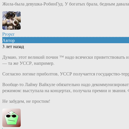
Жила-​была девушка-​РобинГуд. У богатых брала, бедным давала
Proper
Автор
3 лет назад
Думаю, этот великий почин ™ надо всячески приветствовать и 
— та же УССР, например.
Согласно логике приболтов, УССР получается государство-терро
Вообще-​то Лайму Вайкуле обязательно надо декоммунизировать
режимом: выступала на концертах, получала премии и звания. 
Не забудем, не простим!