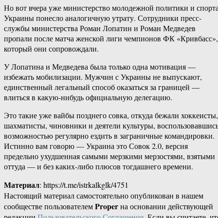
Но вот вчера уже министерство молодежной политики и спорт
Украины понесло аналогичную утрату. Сотрудники пресс-
службы министерства Роман Лопатин и Роман Медведев
пропали после матча женской лиги чемпионов ФК «Кривбасс»,
который они сопровождали.
У Лопатина и Медведева была только одна мотивация —
избежать мобилизации. Мужчин с Украины не выпускают,
единственный легальный способ оказаться за границей —
влиться в какую-нибудь официальную делегацию.
Это такие уже вайбы позднего совка, откуда бежали хоккеисты,
шахматисты, чиновники и деятели культуры, воспользовавшис
возможностью регулярно ездить в заграничные командировки.
Истинно вам говорю — Украина это Совок 2.0, версия
предельно ухудшенная самыми мерзкими мерзостями, взятыми
оттуда — и без каких-либо плюсов тогдашнего времени.
Материал
: https://t.me/istrkalkglk/4751
Настоящий материал самостоятельно опубликован в нашем
Proper
сообществе пользователем
на основании действующей
редакции
Пользовательского Соглашения
. Если вы считаете, чт