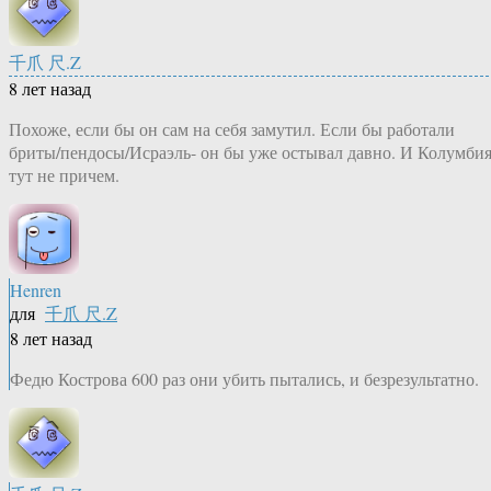
千爪 尺.Z
8 лет назад
Похоже, если бы он сам на себя замутил. Если бы работали
бриты/пендосы/Исраэль- он бы уже остывал давно. И Колумби
тут не причем.
Henren
для
千爪 尺.Z
8 лет назад
Федю Кострова 600 раз они убить пытались, и безрезультатно.