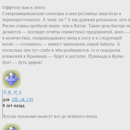
Оффтопу вам в ленту.
Североамериканские сенаторы и конгрессмены зачастили в
первопрестольную. А чому таг? А им дурекам розсказале, што 
Росии ставка прибыли выше, чем в Китае. Такие дела быстро н
делаются — поглядят отчёты совместных предприятий, коих —
в количествах, поприкидывают овощ к носу и к следующей
весне — готовьтесь — начнут запихивать сюдой бабосы. А
поскольку оне тут слабо в чём разбираются, то и скандалов
вложений в Крымнаш — будет в достатке. Пуконада в Куёве
буит — буть здаров!
千爪 尺.Z
для
ZIL.ok.130
8 лет назад
Хохлы пуканами выжгут все до зелёного песка.