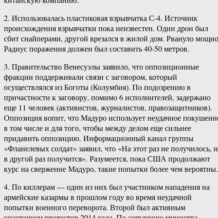
2. Использовалась пластиковая взрывчатка С-4. Источник
происхождения взрывчатки пока неизвестен. Один дрон был
сбит снайперами, другой врезался в жилой дом. Рвануло мощно
Радиус поражения должен был составить 40-50 метров.
3. Правительство Венесуэлы заявило, что оппозиционные
фракции поддерживали связи с заговором, который
осуществлялся из Боготы (Колумбия). По подозрению в
причастности к заговору, помимо 6 исполнителей, задержано
еще 11 человек (активистов, журналистов, правозащитников).
Оппозиция вопит, что Мадуро использует неудачное покушени
в том числе и для того, чтобы между делом еще сильнее
придавить оппозицию. Информационный канал группы
«Фланелевых солдат» заявил, что «На этот раз не получилось, 
в другой раз получится». Разумеется, пока США продолжают
курс на свержение Мадуро, такие попытки более чем вероятны.
4. По киллерам — один из них был участником нападения на
армейские казармы в прошлом году во время неудачной
попытки военного переворота. Второй был активным
участником протестов 2014 года. По заявлению министра