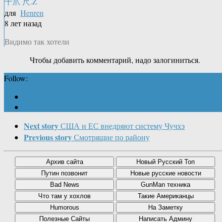
千爪 尺.Z
для
Henren
8 лет назад
Видимо так хотели
Чтобы добавить комментарий, надо залогиниться.
Follow:
Next story
США и ЕС внедряют систему Чучхэ
Previous story
Смотрящие по району