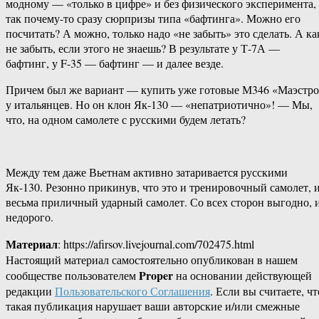
модному — «только в цифре» и без физического эксперимента,
так почему-то сразу сюрпризы типа «бафтинга». Можно его
посчитать? А можно, только надо «не забыть» это сделать. А ка
не забыть, если этого не знаешь? В результате у Т-7А —
бафтинг, у F-35 — бафтинг — и далее везде.
Причем был же вариант — купить уже готовые М346 «Маэстр
у итальянцев. Но он клон Як-130 — «непатриотично»! — Мы,
что, на одном самолете с русскими будем летать?
Между тем даже Вьетнам активно затаривается русскими
Як-130. Резонно прикинув, что это и тренировочный самолет, 
весьма приличный ударный самолет. Со всех сторон выгодно, 
недорого.
Материал
: https://afirsov.livejournal.com/702475.html
Настоящий материал самостоятельно опубликован в нашем
Proper
сообществе пользователем
на основании действующей
редакции
Пользовательского Соглашения
. Если вы считаете, чт
такая публикация нарушает ваши авторские и/или смежные