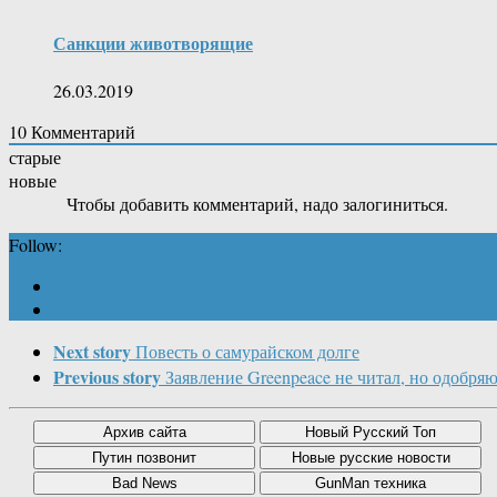
Санкции животворящие
26.03.2019
10
Комментарий
старые
новые
Чтобы добавить комментарий, надо залогиниться.
Follow:
Next story
Повесть о самурайском долге
Previous story
Заявление Greenpeace не читал, но одобря