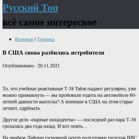
Русский Топ
всё самое интересное
Военное
/
Техника
В США снова разбились истребители
Опубликовано
·
20.11.2021
То, что учебные реактивные Т-38 Talon падают регулярно, уже
можно привыкнуть — вы пробовали ездить на автомобиле 60-
летней давности выпуска? А военные в США на этом старье
летают, едрёныть.
Другое дело «парные инциденты» — последний раз пара Т-38
грохалась два года назад. И вот опять…
На авибазе Лафлин (основной центр подготовки пилотов ВВС