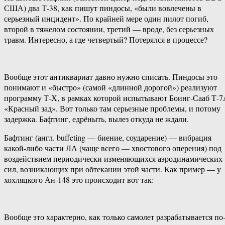
США) два Т-38, как пишут пиндосы, «были вовлечены в
серьезный инцидент». По крайней мере один пилот погиб,
второй в тяжелом состоянии, третий — вроде, без серьезных
травм. Интересно, а где четвертый? Потерялся в процессе?
Вообще этот антиквариат давно нужно списать. Пиндосы это
понимают и «быстро» (самой «длинной дорогой») реализуют
программу Т-Х, в рамках которой испытывают Боинг-Сааб Т-
«Красный зад». Вот только там серьезные проблемы, и потому
задержка. Бафтинг, едрёныть, вылез откуда не ждали.
Бафтинг (англ. buffeting — биение, соударение) — вибрация
какой-либо части ЛА (чаще всего — хвостового оперения) под
воздействием периодически изменяющихся аэродинамических
сил, возникающих при обтекании этой части. Как пример — у
хохляцкого Ан-148 это происходит вот так:
Вообще это характерно, как только самолет разрабатывается по