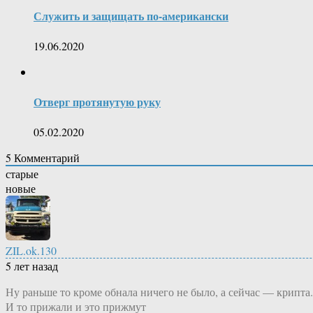
Служить и защищать по-американски
19.06.2020
Отверг протянутую руку
05.02.2020
5
Комментарий
старые
новые
ZIL.ok.130
5 лет назад
Ну раньше то кроме обнала ничего не было, а сейчас — крипта.
И то прижали и это прижмут