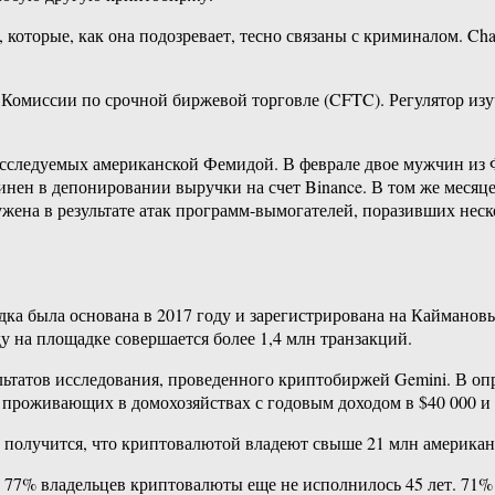
которые, как она подозревает, тесно связаны с криминалом. Cha
 Комиссии по срочной биржевой торговле (CFTC). Регулятор из
 расследуемых американской Фемидой. В феврале двое мужчин и
винен в депонировании выручки на счет Binance. В том же мес
жена в результате атак программ-​вымогателей, поразивших нес
 была основана в 2017 году и зарегистрирована на Каймановых 
у на площадке совершается более 1,4 млн транзакций.
ьтатов исследования, проведенного криптобиржей Gemini. В опро
т, проживающих в домохозяйствах с годовым доходом в $40 000 и
получится, что криптовалютой владеют свыше 21 млн американце
77% владельцев криптовалюты еще не исполнилось 45 лет. 71%