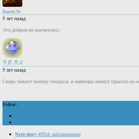
Ванёк26
5 лет назад
Это добром не кончится(с)
千爪 尺.Z
5 лет назад
Скоро тыкнут кнопку пендосы, и майнеры начнут прыгать из о
Follow:
Next story
4PDA заблокирован