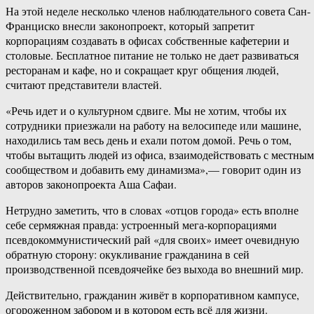
На этой неделе несколько членов наблюдательного совета Сан-
Франциско внесли законопроект, который запретит
корпорациям создавать в офисах собственные кафетерии и
столовые. Бесплатное питание не только не дает развиваться
ресторанам и кафе, но и сокращает круг общения людей,
считают представители властей.
«Речь идет и о культурном сдвиге. Мы не хотим, чтобы их
сотрудники приезжали на работу на велосипеде или машине,
находились там весь день и ехали потом домой. Речь о том,
чтобы вытащить людей из офиса, взаимодействовать с местным
сообществом и добавить ему динамизма»,— говорит один из
авторов законопроекта Аша Сафаи.
Нетрудно заметить, что в словах «отцов города» есть вполне
себе сермяжная правда: устроенный мега-корпорациями
псевдокоммунистический рай «для своих» имеет очевидную
обратную сторону: окукливание гражданина в сей
производственной псевдоячейке без выхода во внешний мир.
Действительно, гражданин живёт в корпоративном кампусе,
огороженном забором и в котором есть всё для жизни.