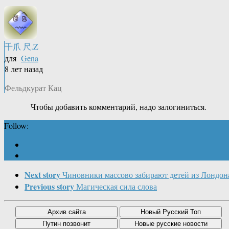
千爪 尺.Z
для
Gena
8 лет назад
Фельдкурат Кац
Чтобы добавить комментарий, надо залогиниться.
Follow:
Next story
Чиновники массово забирают детей из Лондон
Previous story
Магическая сила слова