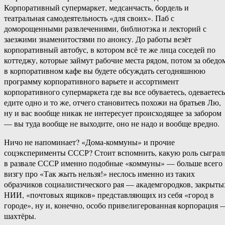
Корпоративный супермаркет, медсанчасть, бордель и
театральная самодеятельность «для своих». Паб с
доморощенными развлечениями, библиотэка и лекторий с
заезжими знаменитостями по анонсу. До работы везёт
корпоративный автобус, в котором всё те же лица соседей по
коттеджу, которые займут рабочие места рядом, потом за обедо
в корпоративном кафе вы будете обсуждать сегодняшнюю
программу корпоративного варьете и ассортимент
корпоративного супермаркета где вы все обуваетесь, одеваетесь
едите одно и то же, отчего становитесь похожи на братьев Лю,
ну и вас вообще никак не интересует происходящее за забором
— вы туда вообще не выходите, оно не надо и вообще вредно.
Ничо не напоминает? «Дома-коммуны» и прочие
соцэксперименты СССР? Стоит вспомнить, какую роль сыграл
в развале СССР именно подобные «коммуны» — больше всего
визгу про «Так жыть нельзя!» неслось именно из таких
образчиков социалистического рая — академгородков, закрыты
НИИ, «почтовых ящиков» представляющих из себя «город в
городе», ну и, конечно, особо привелигерованная корпорация 
шахтёры.