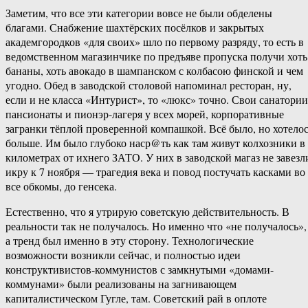
Заметим, что все эти категории вовсе не были обделены
благами. Снабжение шахтёрских посёлков и закрытых
академгородков «для своих» шло по первому разряду, то есть в
ведомственном магазинчике по предъяве пропуска получи хоть
бананы, хоть авокадо в шампанском с колбасою финской и чем
угодно. Обед в заводской столовой напоминал ресторан, ну,
если и не класса «Интурист», то «люкс» точно. Свои санатории
пансионаты и пионэр-лагеря у всех морей, корпоративные
загранки тёплой проверенной компашкой. Всё было, но хотело
больше. Им было глубоко наср@ть как там живут колхозники в
километрах от ихнего ЗАТО. У них в заводской магаз не завезл
икру к 7 ноября — трагедия века и повод постучать касками во
все обкомы, до генсека.
Естественно, что я утрирую советскую действительность. В
реальности так не получалось. Но именно что «не получалось»,
а тренд был именно в эту сторону. Технологические
возможности возникли сейчас, и полностью идеи
конструктивистов-коммунистов с замкнутыми «домами-
коммунами» были реализованы на загнивающем
капиталистическом Гугле, там. Советский рай в оплоте