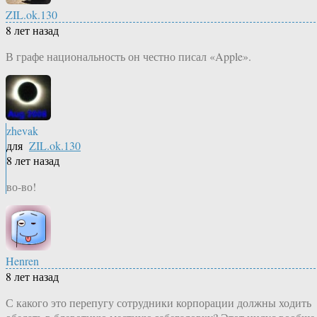
ZIL.ok.130
8 лет назад
В графе национальность он честно писал «Apple».
zhevak
для
ZIL.ok.130
8 лет назад
во-во!
Henren
8 лет назад
С какого это перепугу сотрудники корпорации должны ходить