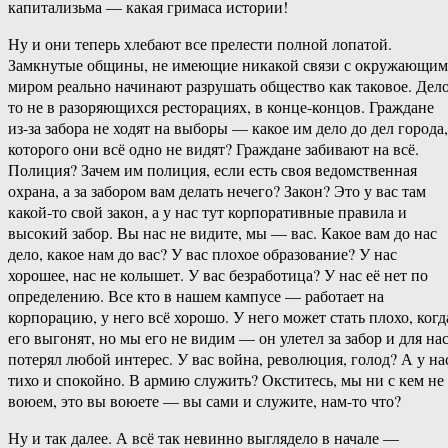
капитализьма — какая гримаса истории!
Ну и они теперь хлебают все прелести полной лопатой.
Замкнутые общины, не имеющие никакой связи с окружающим
миром реально начинают разрушать общество как таковое. Дело
то не в разоряющихся ресторациях, в конце-концов. Граждане
из-за забора не ходят на выборы — какое им дело до дел города,
которого они всё одно не видят? Граждане забивают на всё.
Полиция? Зачем им полиция, если есть своя ведомственная
охрана, а за забором вам делать нечего? Закон? Это у вас там
какой-то свой закон, а у нас тут корпоративные правила и
высокий забор. Вы нас не видите, мы — вас. Какое вам до нас
дело, какое нам до вас? У вас плохое образование? У нас
хорошее, нас не колышет. У вас безработица? У нас её нет по
определению. Все кто в нашем кампусе — работает на
корпорацию, у него всё хорошо. У него может стать плохо, когд
его выгонят, но мы его не видим — он улетел за забор и для на
потерял любой интерес. У вас война, революция, голод? А у на
тихо и спокойно. В армию служить? Окститесь, мы ни с кем не
воюем, это вы воюете — вы сами и служите, нам-то что?
Ну и так далее. А всё так невинно выглядело в начале —