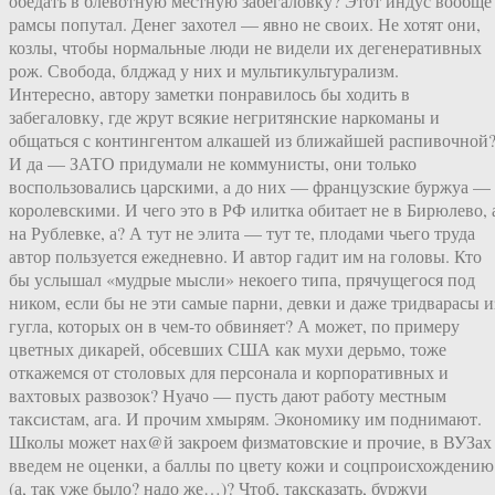
обедать в блевотную местную забегаловку? Этот индус вообще
рамсы попутал. Денег захотел — явно не своих. Не хотят они,
козлы, чтобы нормальные люди не видели их дегенеративных
рож. Свобода, блджад у них и мультикультурализм.
Интересно, автору заметки понравилось бы ходить в
забегаловку, где жрут всякие негритянские наркоманы и
общаться с контингентом алкашей из ближайшей распивочной
И да — ЗАТО придумали не коммунисты, они только
воспользовались царскими, а до них — французские буржуа —
королевскими. И чего это в РФ илитка обитает не в Бирюлево, 
на Рублевке, а? А тут не элита — тут те, плодами чьего труда
автор пользуется ежедневно. И автор гадит им на головы. Кто
бы услышал «мудрые мысли» некоего типа, прячущегося под
ником, если бы не эти самые парни, девки и даже тридварасы и
гугла, которых он в чем-то обвиняет? А может, по примеру
цветных дикарей, обсевших США как мухи дерьмо, тоже
откажемся от столовых для персонала и корпоративных и
вахтовых развозок? Нуачо — пусть дают работу местным
таксистам, ага. И прочим хмырям. Экономику им поднимают.
Школы может нах@й закроем физматовские и прочие, в ВУЗах
введем не оценки, а баллы по цвету кожи и соцпроисхождению
(а, так уже было? надо же…)? Чтоб, таксказать, буржуи