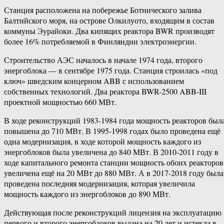
Станция расположена на побережье Ботнического залива
Балтийского моря, на острове Олкилуото, входящим в состав
коммуны Эурайоки. Два кипящих реактора BWR производят
более 16% потребляемой в Финляндии электроэнергии.
Строительство АЭС началось в начале 1974 года, второго
энергоблока — в сентябре 1975 года. Станция строилась «под
ключ» шведским концерном ABB с использованием
собственных технологий. Два реактора BWR-2500 ABB-III
проектной мощностью 660 МВт.
В ходе реконструкций 1983-1984 года мощность реакторов был
повышена до 710 МВт. В 1995-1998 годах было проведена ещё
одна модернизация, в ходе которой мощность каждого из
энергоблоков была увеличена до 840 МВт. В 2010-2011 году в
ходе капитального ремонта станции мощность обоих реакторов
увеличена ещё на 20 МВт до 880 МВт. А в 2017-2018 году была
проведена последняя модернизация, которая увеличила
мощность каждого из энергоблоков до 890 МВт.
Действующая после реконструкций лицензия на эксплуатацию
первого и второго энергоблоков выдана на 20 лет и истекла в