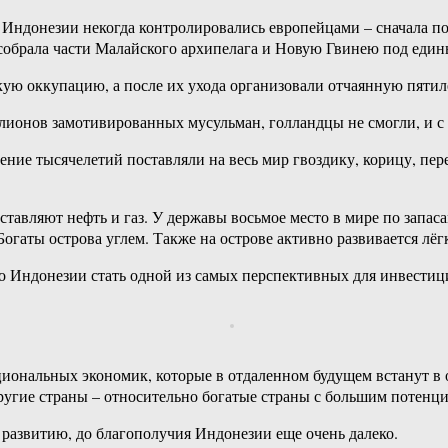
 Индонезии некогда контролировались европейцами – сначала п
собрала части Малайского архипелага и Новую Гвинею под един
 оккупацию, а после их ухода организовали отчаянную пятиле
ионов замотивированных мусульман, голландцы не смогли, и с 1
ение тысячелетий поставляли на весь мир гвоздику, корицу, пер
ставляют нефть и газ. У державы восьмое место в мире по запас
Богаты острова углем. Также на острове активно развивается лё
ло Индонезии стать одной из самых перспективных для инвестиц
циональных экономик, которые в отдаленном будущем встанут в 
ругие страны – относительно богатые страны с большим потенци
развитию, до благополучия Индонезии еще очень далеко.