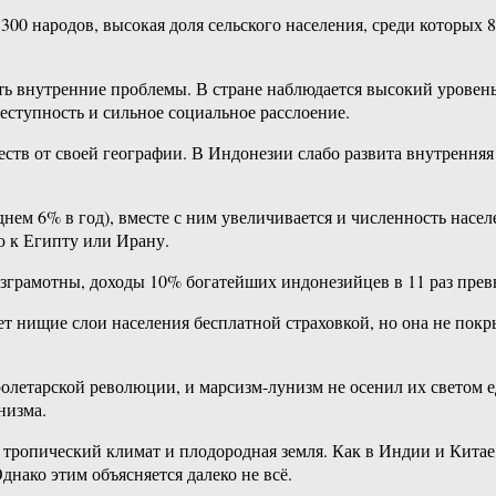
 300 народов, высокая доля сельского населения, среди которы
ть внутренние проблемы. В стране наблюдается высокий уровен
реступность и сильное социальное расслоение.
ств от своей географии. В Индонезии слабо развита внутрення
ем 6% в год), вместе с ним увеличивается и численность насел
ю к Египту или Ирану.
езграмотны, доходы 10% богатейших индонезийцев в 11 раз пре
т нищие слои населения бесплатной страховкой, но она не покр
ролетарской революции, и марсизм-лунизм не осенил их светом
низма.
тропический климат и плодородная земля. Как в Индии и Китае
днако этим объясняется далеко не всё.