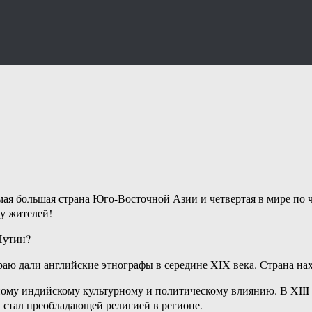
мая большая страна Юго-Восточной Азии и четвертая в мире по ч
ву жителей!
Путин?
краю дали английские этнографы в середине XIX века. Страна на
ному индийскому культурному и политическому влиянию. В XIII
м стал преобладающей религией в регионе.