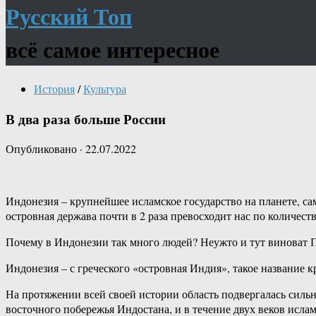
Русский Топ
всё самое интересное
История
/
Культура
В два раза больше России
Опубликовано
·
22.07.2022
Индонезия – крупнейшее исламское государство на планете, са
островная держава почти в 2 раза превосходит нас по количест
Почему в Индонезии так много людей? Неужто и тут виноват 
Индонезия – с греческого «островная Индия», такое название 
На протяжении всей своей истории область подвергалась силь
восточного побережья Индостана, и в течение двух веков исла