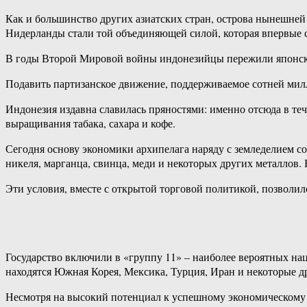
Как и большинство других азиатских стран, острова нынешней
Нидерланды стали той объединяющей силой, которая впервые 
В годы Второй Мировой войны индонезийцы пережили японскую
Подавить партизанское движение, поддерживаемое сотней милл
Индонезия издавна славилась пряностями: именно отсюда в теч
выращивания табака, сахара и кофе.
Сегодня основу экономики архипелага наряду с земледелием со
никеля, марганца, свинца, меди и некоторых других металлов. 
Эти условия, вместе с открытой торговой политикой, позволи
Государство включили в «группу 11» – наиболее вероятных на
находятся Южная Корея, Мексика, Турция, Иран и некоторые д
Несмотря на высокий потенциал к успешному экономическому 