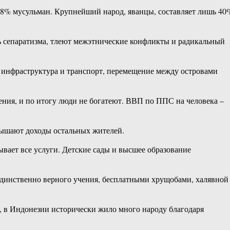
х 88% мусульман. Крупнейший народ, яванцы, составляет лишь 40
ь сепаратизма, тлеют межэтнические конфликты и радикальный
я инфраструктура и транспорт, перемещение между островами
ения, и по итогу люди не богатеют. ВВП по ППС на человека –
вышают доходы остальных жителей.
ывает все услуги. Детские сады и высшее образование
 единственно верного учения, бесплатными хрущобами, халявной
, в Индонезии исторически жило много народу благодаря