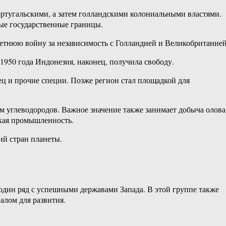
ортугальскими, а затем голландскими колониальными властями.
ые государственные границы.
тнюю войну за независимость с Голландией и Великобританией
950 года Индонезия, наконец, получила свободу.
ец и прочие специи. Позже регион стал площадкой для
ам углеводородов. Важное значение также занимает добыча олова
гкая промышленность.
ий стран планеты.
один ряд с успешными державами Запада. В этой группе также
алом для развития.