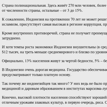
Страна полинациональная. Здесь живёт 270 млн человек, более
от численности страны, остальные – от 3 до 15%.
К сожалению, Индонезия на протяжении 70 лет не может реши
исламизм, присутствует самая высокая в регионе коррупция, п
Кроме внутренних противоречий, страна не получает преимуще
затруднено.
И хотя темпы роста экономики Индонезии внушительны (в средн
$12 тысяч, на треть меньше среднемирового и близко по уровн
Официально, 13% населения живут за чертой бедности, 5% – б
В Индонезии очень дорогая медицина. Государство обеспечивае
предусматривают только платную основу.
Так почему же индонезийцев так много? У них ведь не было п
медициной и даровым образованием в институтах марсизма-лу
Конечно, высокой плотности населения способствуют хороший 
отличным урожаям злаковых культур, в первую очередь, риса. О