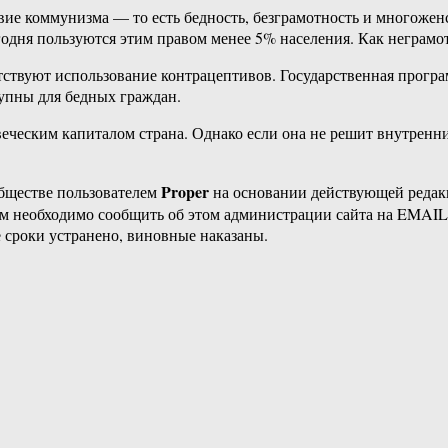
твие коммунизма — то есть бедность, безграмотность и многоже
годня пользуются этим правом менее 5% населения. Как неграмо
тствуют использование контрацептивов. Государственная прогр
тупны для бедных граждан.
веческим капиталом страна. Однако если она не решит внутренн
Proper
бществе пользователем
на основании действующей реда
ам необходимо сообщить об этом администрации сайта на EMAI
 сроки устранено, виновные наказаны.