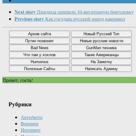
Next story
Пиндосы пропили 10-мегатонную боеголовку
Previous story
Как государь русский народ накормил
Привет, гость!
Рубрики
Авто/мото
Военное
Интернет