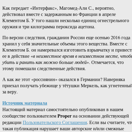
Как передает «Интерфакс», Магомед-Али С., вероятно,
действовал вместе с задержанным во Франции в апреле
Клементом Б. У того нашли несколько единиц огнестрельного
оружия и три килограмма пероксида ацетона.
По версии следствия, гражданин России еще осенью 2016 года
хранил у себя значительные объемы этого вещества. Вместе с
Клементом Б. он намеревался изготовить взрывчатку и привест
ее в действие «
в неизвестное время в неизвестном месте, чтоб
убить и ранить как можно больше людей
». Отмечается, что
этому помешали следственные действия.
А как же этот «россиянин» оказался в Германии? Наверняка
приехал получать убежище у тётушки Меркель, как угнетенны
за веру.
Источник материала
Настоящий материал самостоятельно опубликован в нашем
Proper
сообществе пользователем
на основании действующей
редакции
Пользовательского Соглашения
. Если вы считаете, чт
такая публикация нарушает ваши авторские и/или смежные