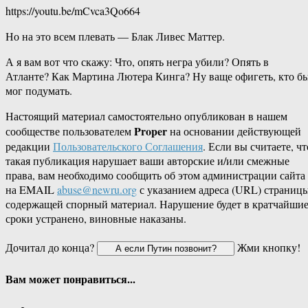
https://youtu.be/mCvca3Qo664
Но на это всем плевать — Блак Ливес Маттер.
А я вам вот что скажу: Что, опять негра убили? Опять в
Атланте? Как Мартина Лютера Кинга? Ну ваще офигеть, кто б
мог подумать.
Настоящий материал самостоятельно опубликован в нашем
Proper
сообществе пользователем
на основании действующей
редакции
Пользовательского Соглашения
. Если вы считаете, чт
такая публикация нарушает ваши авторские и/или смежные
права, вам необходимо сообщить об этом администрации сайта
на EMAIL
abuse@newru.org
с указанием адреса (URL) страницы
содержащей спорный материал. Нарушение будет в кратчайши
сроки устранено, виновные наказаны.
Дочитал до конца?
Жми кнопку!
Вам может понравиться...