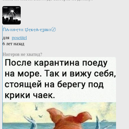
Ոሉαዙҿτα ಭҿҝҿሉҿʓяҝα〄
для
posetitel
6 лет назад
Нигеров не хватид?