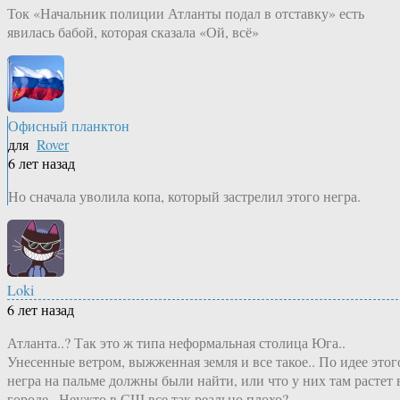
Ток «Начальник полиции Атланты подал в отставку» есть
явилась бабой, которая сказала «Ой, всё»
Офисный планктон
для
Rover
6 лет назад
Но сначала уволила копа, который застрелил этого негра.
Loki
6 лет назад
Атланта..? Так это ж типа неформальная столица Юга..
Унесенные ветром, выжженная земля и все такое.. По идее этог
негра на пальме должны были найти, или что у них там растет 
городе.. Неужто в СШ все так реально плохо?