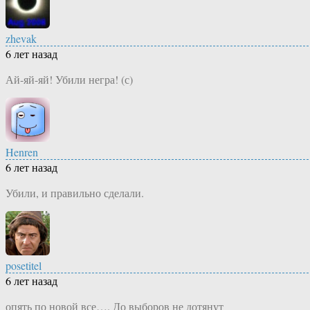
zhevak
6 лет назад
Ай-яй-яй! Убили негра! (с)
Henren
6 лет назад
Убили, и правильно сделали.
posetitel
6 лет назад
опять по новой все…. До выборов не дотянут