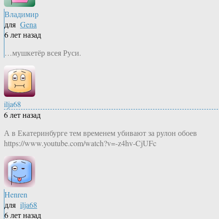
Владимир
для
Gena
6 лет назад
…мушкетёр всея Руси.
ilja68
6 лет назад
А в Екатеринбурге тем временем убивают за рулон обоев
https://www.youtube.com/watch?v=-z4hv-CjUFc
Henren
для
ilja68
6 лет назад