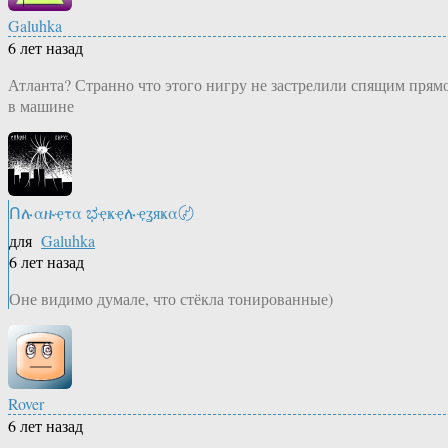
Galuhka
6 лет назад
Атланта? Странно что этого нигру не застрелили спящим прям
в машине
Ոሉαዙҿτα ಭҿҝҿሉҿʓяҝα〄
для
Galuhka
6 лет назад
Оне видимо думале, что стёкла тонированные)
Rover
6 лет назад