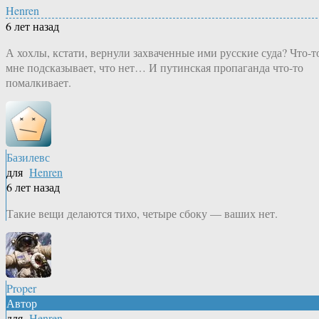
Henren
6 лет назад
А хохлы, кстати, вернули захваченные ими русские суда? Что-т
мне подсказывает, что нет… И путинская пропаганда что-то
помалкивает.
Базилевс
для
Henren
6 лет назад
Такие вещи делаются тихо, четыре сбоку — ваших нет.
Proper
Автор
для
Henren