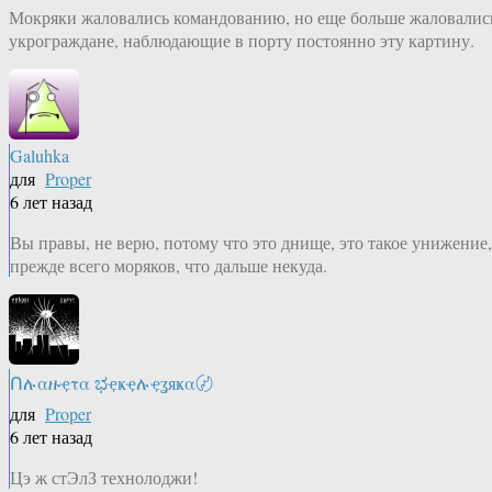
Мокряки жаловались командованию, но еще больше жаловалис
укрограждане, наблюдающие в порту постоянно эту картину.
Galuhka
для
Proper
6 лет назад
Вы правы, не верю, потому что это днище, это такое унижение,
прежде всего моряков, что дальше некуда.
Ոሉαዙҿτα ಭҿҝҿሉҿʓяҝα〄
для
Proper
6 лет назад
Цэ ж стЭлЗ технолоджи!