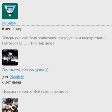
Neofit56
6 лет назад
Теперь уже сам Зеля озаботился покраденным имуществом!
Потребовал….. Ну и так далее
Ոሉαዙҿτα ಭҿҝҿሉҿʓяҝα〄
для
Neofit56
6 лет назад
Покрасть нечего? Всё украли до него?)