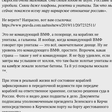
угробили. Сняли даже плафоны, розетки и унитазы. Так что м
сейчас покажем всему миру варварское отношение россиян»
.
Не верите? Напрасно, вот вам ссылочка:
https://www.pravda.com.ua/rus/news/2019/11/20/7232511/
Это не командующий ВМФ, а позорище, на кораблях не
унитазы, а гальюны. И вообще, когда командующий ВМФ
говорит про унитазы — это всё, окончательное днище. Ну не
уровень это командующего ВМФ, простите. Впрочем, какая
страна — такие у неё и командующие. Я не буду удивлен, если
завтра мы услышим от хохлов, что там были золотые унитазы и
на камбузе лежали золотые батоны. Та й усi покралы москали
™.
При этом в реальной жизни всё состояние кораблей
зафиксировано в передаточной ведомости при передаче
кораблей на ответственное хранение, согласно решения суда в
России. Фото и видео доки подшиты в дело. Документы
подписаны уполномоченным президента Зеленского в Керчи
непосредственно в Керченском порту на борту арестованного
имущества.