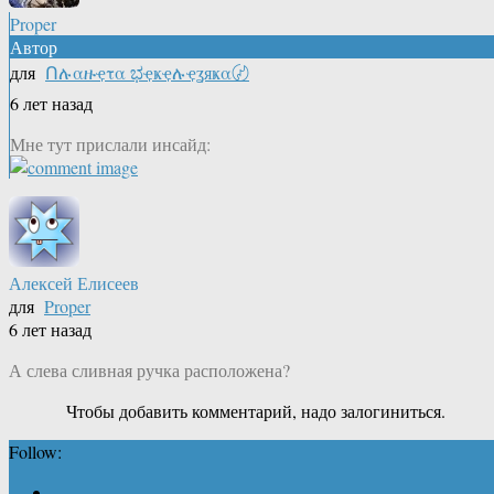
Proper
Автор
для
Ոሉαዙҿτα ಭҿҝҿሉҿʓяҝα〄
6 лет назад
Мне тут прислали инсайд:
Алексей Елисеев
для
Proper
6 лет назад
А слева сливная ручка расположена?
Чтобы добавить комментарий, надо залогиниться.
Follow: