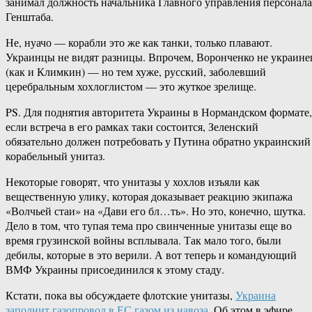
занимал должность начальника Главного управления персонала
Генштаба.
Не, нуачо — корабли это же как танки, только плавают.
Украинцы не видят разницы. Впрочем, Воронченко не украине
(как и Климкин) — но тем хуже, русский, заболевший
церебральным хохлоглистом — это жуткое зрелище.
PS. Для поднятия авторитета Украины в Нормандском формате,
если встреча в его рамках таки состоится, Зеленский
обязательно должен потребовать у Путина обратно украинский
корабельный унитаз.
Некоторые говорят, что унитазы у хохлов изъяли как
вещественную улику, которая доказывает реакцию экипажа
«Волчьей стаи» на «Дави его бл…ть». Но это, конечно, шутка.
Дело в том, что тупая тема про свинченные унитазы еще во
время грузинской войны всплывала. Так мало того, были
дебилы, которые в это верили. А вот теперь и командующий
ВМФ Украины присоединился к этому стаду.
Кстати, пока вы обсуждаете флотские унитазы,
Украина
заполнит газопровод в ЕС газом из навоза
. Об этом в эфире