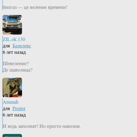
биогаз — це веление времени!
ZIL.ok.130
для
Базилевс
6 лет назад
Шевеление?
Де шаволица?
Anunah
для
Proper
6 лет назад
И ведь заполнят! Но просто навозом.