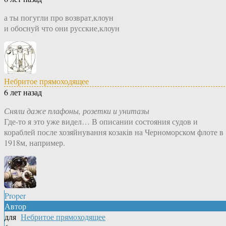
а ты погугли про возврат,клоун
и обоснуй что они русские,клоун
Небритое прямоходящее
6 лет назад
Сняли даже плафоны, розетки и унитазы
Где-то я это уже видел… В описании состояния судов и
кораблей после хозяйнування козакiв на Черноморском флоте в
1918м, например.
Proper
Автор
для
Небритое прямоходящее