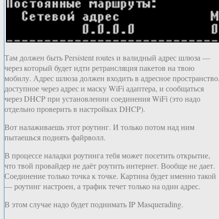
Там должен быть Persistent routes и валидный адрес шлюза —
через который будет идти ретрансляция пакетов на твою
мобилу. Адрес шлюза должен входить в адресное пространство
доступное через адрес и маску WiFi адаптера, и сообщаться
через DHCP при установлении соединения WiFi (это надо
отдельно проверить в настройках DHCP).
Вот налаживаешь этот роутинг. И только потом над ним
пытаешься поднять файрволл.
В процессе наладки роутинга тебя может посетить открытие,
что твой провайдер не даёт роутить интернет. Вообще не дает.
Соединение только точка к точке. Картина будет именно такой
— роутинг настроен, а трафик течет только на один адрес.
В этом случае надо будет поднимать IP Masquerading.