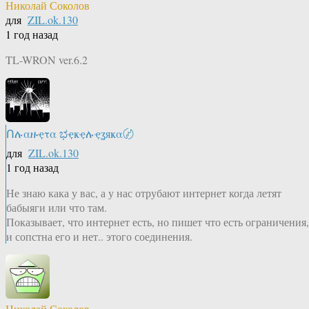
Николай Соколов
для
ZIL.ok.130
1 год назад
TL-WRON ver.6.2
Ոሉαዙҿτα ಭҿҝҿሉҿʓяҝα〄
для
ZIL.ok.130
1 год назад
Не знаю кака у вас, а у нас отрубают интернет когда летят
бабыяги или что там.
Показывает, что интернет есть, но пишет что есть ограничения,
и сопстна его и нет.. этого соединения.
Николай Соколов