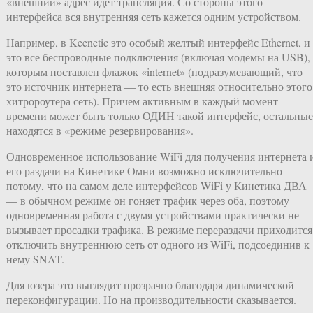
«внешний» адрес идет трансляция. Со стороны этого
интерфейса вся внутренняя сеть кажется одним устройством.
Например, в Keenetic это особый желтый интерфейс Ethernet, и
это все беспроводные подключения (включая модемы на USB),
которым поставлен флажок «internet» (подразумевающий, что
это источник интернета — то есть внешняя относительно этого
хитророутера сеть). Причем активным в каждый момент
времени может быть только ОДИН такой интерфейс, остальные
находятся в «режиме резервирования».
Одновременное использование WiFi для получения интернета 
его раздачи на Кинетике Омни возможно исключительно
потому, что на самом деле интерфейсов WiFi у Кинетика ДВА
— в обычном режиме он гоняет трафик через оба, поэтому
одновременная работа с двумя устройствами практически не
вызывает просадки трафика. В режиме перераздачи приходится
отключить внутреннюю сеть от одного из WiFi, подсоединив к
нему SNAT.
Для юзера это выглядит прозрачно благодаря динамической
переконфигурации. Но на производительности сказывается.