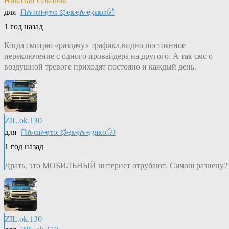
для
Ոሉαዙҿτα ಭҿҝҿሉҿʓяҝα〄
1 год назад
Когда смотрю «раздачу» трафика,видно постоянное
переключение с одного провайдера на другого. А так смс о
воздушной тревоге приходят постояно и каждый день.
ZIL.ok.130
для
Ոሉαዙҿτα ಭҿҝҿሉҿʓяҝα〄
1 год назад
Драть, это МОБИЛЬНЫЙ интернет отрубают. Сичош разнецу?
ZIL.ok.130