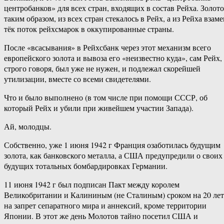
центробанков» для всех стран, входящих в состав Рейха. Золото
таким образом, из всех стран стекалось в Рейх, а из Рейха взам
тёк поток рейхсмарок в оккупированные страны.
После «всасывания» в Рейхсбанк через этот механизм всего
европейского золота и вывоза его «неизвестно куда», сам Рейх,
строго говоря, был уже не нужен, и подлежал скорейшей
утилизации, вместе со всеми свидетелями.
Что и было выполнено (в том числе при помощи СССР, об
который Рейх и убили при живейшем участии Запада).
Ай, молодцы.
Собственно, уже 1 июня 1942 г Франция озаботилась будущим
золота, как банковского металла, а США предупредили о своих
будущих тотальных бомбардировках Германии.
11 июня 1942 г был подписан Пакт между королем
Великобритании и Калининым (не Сталиным) сроком на 20 лет
на запрет сепаратного мира и аннексий, кроме территории
Японии. В этот же день Молотов тайно посетил США и