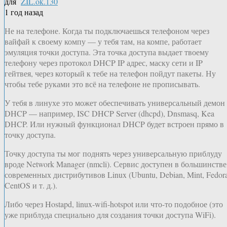
для
ZIL.ok.130
1 год назад
Не на телефоне. Когда ты подключаешься телефоном через
вайфай к своему компу — у тебя там, на компе, работает
эмуляция точки доступа. Эта точка доступа выдает твоему
телефону через протокол DHCP IP адрес, маску сети и IP
гейтвея, через который к тебе на телефон пойдут пакеты. Ну
чтобы тебе руками это всё на телефоне не прописывать.
У тебя в линухе это может обеспечивать универсальный демон
DHCP — например, ISC DHCP Server (dhcpd), Dnsmasq, Kea
DHCP. Или нужный функционал DHCP будет встроен прямо в
точку доступа.
Точку доступа ты мог поднять через универсальную приблуду
вроде Network Manager (nmcli). Сервис доступен в большинстве
современных дистрибутивов Linux (Ubuntu, Debian, Mint, Fedora
CentOS и т. д.).
Либо через Hostapd, linux-wifi-hotspot или что-то подобное (это
уже приблуда специально для создания точки доступа WiFi).