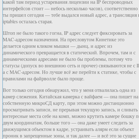
какой там период устаревания лицензии на IP беспроводных
интерфейсов стоит — небось несколько часов), соответственно
ты пришел сегодня — тебе выдался новый адрес, а трансляция 
iptables осталась старая.
Штоп не было такого гогна, IP адрес следует фиксировать за
MAC-адресом назначения. На пресловутом Кинетике это
делается одним кликом мышки — дынц, и адрес из
динамического превращается в статический. Впрочем, там и с
динамическими адресами не было бы проблемы, потому что
статусы (допуск во внешнюю сеть и прочее) связываются не с I
а с MAC-адресом. Но лучше всё же перейти к статике, чтобы с
правилами на файрволле было проще.
Вот только сегодня обнаружил, что у меня отвалилась одна из
камер слежения. Китайская камерка с вайфаем — она пишет на
собственную микроСД карту, при этом можно дистанционно
просматривать записи, не прерывая текущую запись, и сливать
интересные места себе на комп, можно крутить камере бошку п
двум координатам, больше того — она даже умеет следить за
движущимся объектом в кадре, устраивать алярм если объект
проник в запрещенные зоны, и так далее — и всё это за сущие