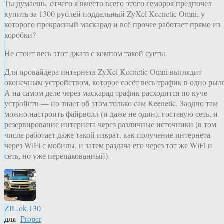
Ты думаешь, отчего я вместо всего этого гемороя предпочел
купить за 1300 рублей поддельный ZyXel Keenetic Omni, у
которого прекрасный маскарад и всё прочее работает прямо из
коробки?
Не стоит весь этот джазз с компом такой суеты.
Для провайдера интернета ZyXel Keenetic Omni выглядит
оконечным устройством, которое сосёт весь трафик в одно рыл
А на самом деле через маскарад трафик расходится по куче
устройств — но знает об этом только сам Keenetic. Заодно там
можно настроить файрволл (и даже не один), гостевую сеть, и
резервирование интернета через различные источники (в том
числе работает даже такой изврат, как получение интернета
через WiFi с мобилы, и затем раздача его через тот же WiFi и
сеть, но уже перепакованный).
ZIL.ok.130
для
Proper