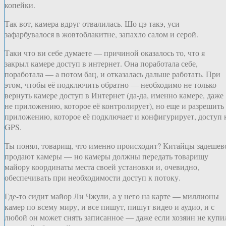
копейки.
Так вот, камера вдруг отвалилась. Шо цэ такэ, уси
зафарбувалося в жовтоблакитне, запахло салом и серой.
Таки что ви себе думаете — причиной оказалось то, что я
закрыл камере доступ в интернет. Она поработала себе,
поработала — а потом бац, и отказалась дальше работать. При
этом, чтобы её подключить обратно — необходимо не только
вернуть камере доступ в Интернет (да-да, именно камере, даже
не приложению, которое её контролирует), но еще и разрешить
приложению, которое её подключает и конфигурирует, доступ 
GPS.
Ты понял, товарищ, что именно происходит? Китайцы задешев
продают камеры — но камеры должны передать товарищу
майору координаты места своей установки и, очевидно,
обеспечивать при необходимости доступ к потоку.
Где-то сидит майор Ли Чжули, а у него на карте — миллионы
камер по всему миру, и все пишут, пишут видео и аудио, и с
любой он может снять записанное — даже если хозяин не купи