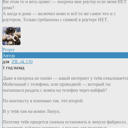
Вм этом то и весь цимес — нахрена мне роутер если меня НЕТ
дома?
А когда я дома — включил комп и всё то же самое что и с
роутером. Только гребанины с симкой в роутере НЕТ.
Proper
Автор
для
ZIL.ok.130
1 год назад
Даже я нихрена не понял — какой интернет у тебя отваливается
Мобильный с телефона, или проводной — который ты
пытаешься раздать с компа на телефон через вайфай?
По контексту я понимаю так, что второй.
И у тебя там на компе Линух.
Поэтому тебе придется сначала остановить в линухе файрволл,
и смотреть таблицу роутинга, с весами для поднятых