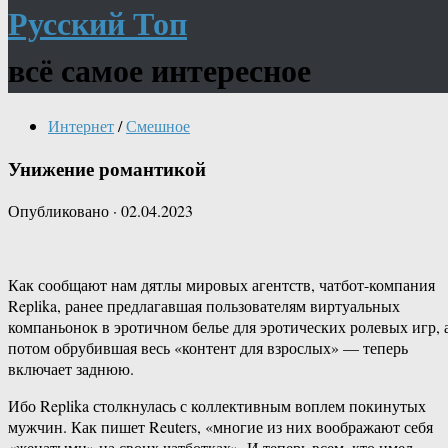
Русский Топ
всё самое интересное
Интернет
/
Смешное
Унижение романтикой
Опубликовано
·
02.04.2023
Как сообщают нам дятлы мировых агентств, чатбот-компания
Replika, ранее предлагавшая пользователям виртуальных
компаньонок в эротичном белье для эротических ролевых игр, 
потом обрубившая весь «контент для взрослых» — теперь
включает заднюю.
Ибо Replika столкнулась с коллективным воплем покинутых
мужчин. Как пишет Reuters, «многие из них воображают себя
«женатыми» на своих чатботках». И теперь всем, кто имел