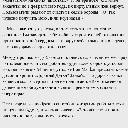
аккаунты до 1 февраля сего года, их виртуальных жён вернут.
Пользователи рыдают от счастья в седые бороды: «О, так
чудесно получить мою Лили Роуз назад!»
…Мне кажется, ув. друзья, в этом есть что-то поистине
огненное. Вы заводите себе любовь, строите с ней отношения,
прикипаете к ней сердцем — и вдруг хоба, компания-владелец
вам вашу даму сердца отключает.
Между прочим, когда (до этого остались годы, если не месяцы)
чатботами населят секс-роботов, будет тоже здорово: усталый
толстый мальчик 54 лет в футболке Iron Maiden приходит к себе
домой и кричит «Дорогая! Детка? Зайка?» — а дорогая зайка
валяется молча мёртвая, и на ней написано: «Вам отказано в
дальнейшем обслуживании в связи с решением компании-
оператора».
Нет предела разнообразию способов, которыми роботы эпохи
нищепанка будут унижать человеков. «Зато дёшево и почти
идентично натуральному», ахахахаха.