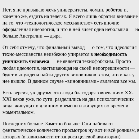
Нет, я не призываю жечь университеты, ломать роботов и,
конечно же, ездить на телегах. Я всего лишь обратил внимание
на то, что «технологическое мессианство» есть вполне
оформленная идеология, и что в ней зияет одна небольшая — н
больше Австралии — дыра.
От себя отмечу, что финальный вывод — о том, что идеология
необходимость
техно-мессианства неизбежно упирается в
уничижить человека
— не является технофобским. Просто
любая идеология, настаивающая на своей непогрешимости —
будет вынуждена найти других виновников в том, что и как у
нее вышло. В данном случае «виновниками» являемся все мы.
Есть версия, ув. друзья, что люди благодаря завоеваниям XX-
XXI веков уже, по сути, разделились на два психологических
вида: живущих в длинном времени и живущих во времени
моментальном.
Последних больше. Заметно больше. Они набивают
фантастическое количество просмотров ну-вот-и-всё-роликам, 
которых (в зависимости от запроса целевой аудитории)