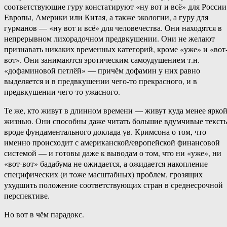
соответствующие гуру констатируют «ну вот и всё» для России
Европы, Америки или Китая, а также экологии, а гуру для
гурманов — «ну вот и всё» для человечества. Они находятся в
непрерывном лихорадочном предвкушении. Они не желают
признавать никаких временных категорий, кроме «уже» и «вот
вот». Они занимаются эротическим самоудушением т.н.
«дофаминовой петлёй» — причём дофамин у них равно
выделяется и в предвкушении чего-то прекрасного, и в
предвкушении чего-то ужасного.
Те же, кто живут в длинном времени — живут куда менее ярко
жизнью. Они способны даже читать большие вдумчивые текст
вроде фундаментального доклада ув. Кримсона о том, что
именно происходит с американской/европейской финансовой
системой — и готовы даже к выводам о том, что ни «уже», ни
«вот-вот» бадабума не ожидается, а ожидается накопление
специфических (и тоже масштабных) проблем, грозящих
ухудшить положение соответствующих стран в среднесрочной
перспективе.
Но вот в чём парадокс.