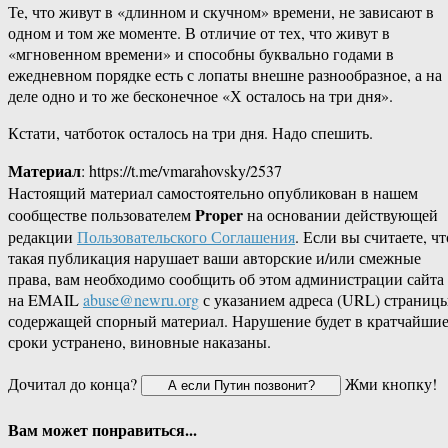
Те, что живут в «длинном и скучном» времени, не зависают в
одном и том же моменте. В отличие от тех, что живут в
«мгновенном времени» и способны буквально годами в
ежедневном порядке есть с лопаты внешне разнообразное, а на
деле одно и то же бесконечное «Х осталось на три дня».
Кстати, чатботок осталось на три дня. Надо спешить.
Материал
: https://t.me/vmarahovsky/2537
Настоящий материал самостоятельно опубликован в нашем
Proper
сообществе пользователем
на основании действующей
редакции
Пользовательского Соглашения
. Если вы считаете, чт
такая публикация нарушает ваши авторские и/или смежные
права, вам необходимо сообщить об этом администрации сайта
на EMAIL
abuse@newru.org
с указанием адреса (URL) страницы
содержащей спорный материал. Нарушение будет в кратчайши
сроки устранено, виновные наказаны.
Дочитал до конца?
Жми кнопку!
Вам может понравиться...