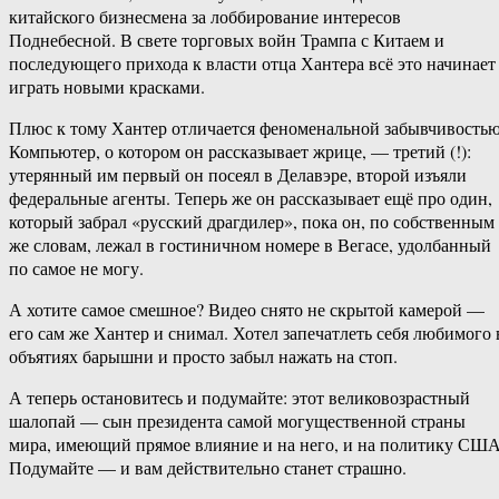
китайского бизнесмена за лоббирование интересов
Поднебесной. В свете торговых войн Трампа с Китаем и
последующего прихода к власти отца Хантера всё это начинает
играть новыми красками.
Плюс к тому Хантер отличается феноменальной забывчивостью
Компьютер, о котором он рассказывает жрице, — третий (!):
утерянный им первый он посеял в Делавэре, второй изъяли
федеральные агенты. Теперь же он рассказывает ещё про один,
который забрал «русский драгдилер», пока он, по собственным
же словам, лежал в гостиничном номере в Вегасе, удолбанный
по самое не могу.
А хотите самое смешное? Видео снято не скрытой камерой —
его сам же Хантер и снимал. Хотел запечатлеть себя любимого 
объятиях барышни и просто забыл нажать на стоп.
А теперь остановитесь и подумайте: этот великовозрастный
шалопай — сын президента самой могущественной страны
мира, имеющий прямое влияние и на него, и на политику США
Подумайте — и вам действительно станет страшно.