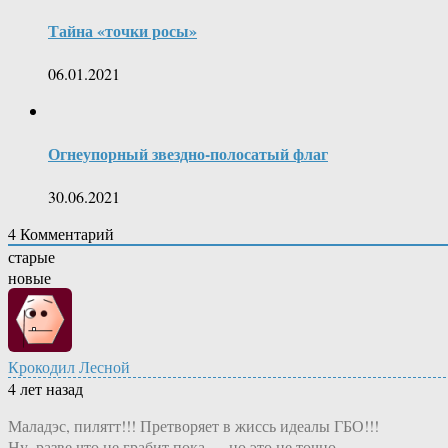
Тайна «точки росы»
06.01.2021
Огнеупорный звездно-полосатый флаг
30.06.2021
4
Комментарий
старые
новые
Крокодил Лесной
4 лет назад
Маладэс, пилятт!!! Претворяет в жиссь идеалы ГБО!!!
Ну, разве что не грабит пока — но это не точно.