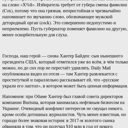
на слово «Х%й». Избиратель требует от губера смены фамилии
(Cox), потому что она грязная, непристойная и чрезвычайно
напоминает по звучанию слово, обозначающее мужской
детородный орган (cock). Это совершенно недопустимо и
неприемлемо. Пусть губернатор поменяет фамилию на другую,
менее оскорбительную для слуха.
Господа, наш герой — снова Хантер Байден: сын нынешнего
президента США, который отметился уже во всём, в чём только
можно, но до сих пор не перестаёт удивлять. Daily Mail
опубликовала видео из отеля — там Хантер развлекается с
проституткой и параллельно рассказывает ей, что «русские
украли его лаптоп», в котором может быть ценная информация.
Напомним: при Обаме Хантер был главой совета директоров
компании Burisma, которая занималась нефтяным бизнесом на
Украине. Очевидный конфликт интересов не смущал никого,
кроме особо дотошных журналистов. Чуть менее известная, но
гораздо более знаковая история: в 2017-м золотого сынка
обвиняли в том, что он получал $10 млн в год от некого