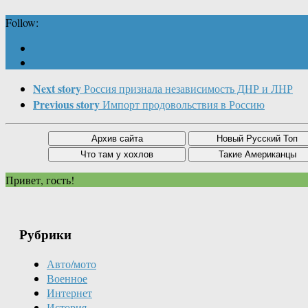
Follow:
Next story
Россия признала независимость ДНР и ЛНР
Previous story
Импорт продовольствия в Россию
Привет, гость!
Рубрики
Авто/мото
Военное
Интернет
История