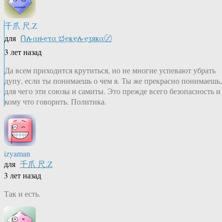
千爪 尺.Z
для
Ոሉαዙҿτα ಭҿҝҿሉҿʓяҝα〄
3 лет назад
Да всем приходится крутиться, но не многие успевают убрать
дупу, если ты понимаешь о чем я. Ты же прекрасно понимаешь,
для чего эти союзы и самиты. Это прежде всего безопасность и
кому что говорить. Политика.
izyaman
для
千爪 尺.Z
3 лет назад
Так и есть.