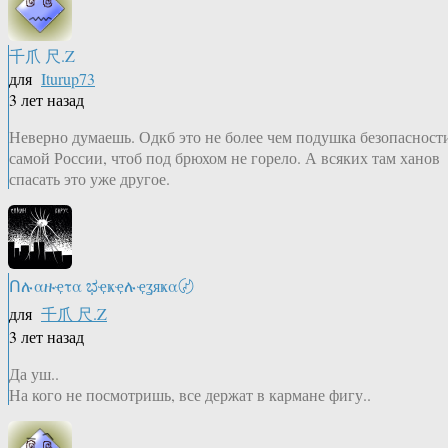
千爪 尺.Z
для
Iturup73
3 лет назад
Неверно думаешь. Одкб это не более чем подушка безопасност
самой России, чтоб под брюхом не горело. А всяких там ханов
спасать это уже другое.
Ոሉαዙҿτα ಭҿҝҿሉҿʓяҝα〄
для
千爪 尺.Z
3 лет назад
Да уш..
На кого не посмотришь, все держат в кармане фигу..