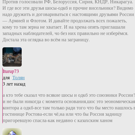
Против голосовали РФ, Белоруссия, Сирия, КНДР, Никарагуа.
И где все эти друзья шосы-одкб и прочие висельники? Видимо
надо дружить и договариваться с настоящими друзьями России
— Армией и Флотом. И давайте продолжать всех пожалеть,
кому то там зерна не хватает. И на хрена опять приглашали
западных наблюдателей, чо без них правильно не изберёмся.
Достала эта оглядка во всём на заграницу.
Iturup73
для
Толян
3 лет назад
а кто тебе сказал что всякие шосы и одкб это союзники России
и не были никогда с момента основания,шос это эеономическая
контора а одкб-все там только ради того что бы место нашлось 
гостинице Ростова-если чё,на или что бы Россия задницу
пригоревшую спасла-как недавно с казахским ханом