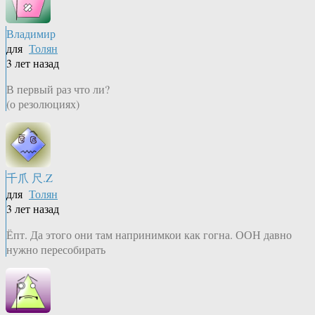
Владимир
для
Толян
3 лет назад
В первый раз что ли?
(о резолюциях)
千爪 尺.Z
для
Толян
3 лет назад
Ёпт. Да этого они там напринимкои как гогна. ООН давно
нужно пересобирать