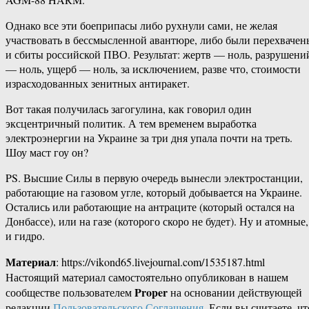
Однако все эти боеприпасы либо рухнули сами, не желая
участвовать в бессмысленной авантюре, либо были перехвачен
и сбиты российской ПВО. Результат: жертв — ноль, разрушени
— ноль, ущерб — ноль, за исключением, разве что, стоимости
израсходованных зенитных антиракет.
Вот такая получилась загогулина, как говорил один
эксцентричный политик. А тем временем выработка
электроэнергии на Украине за три дня упала почти на треть.
Шоу маст гоу он?
PS. Высшие Силы в первую очередь вынесли электростанции,
работающие на газовом угле, который добывается на Украине.
Остались или работающие на антраците (который остался на
Донбассе), или на газе (которого скоро не будет). Ну и атомные,
и гидро.
Материал
: https://vikond65.livejournal.com/1535187.html
Настоящий материал самостоятельно опубликован в нашем
Proper
сообществе пользователем
на основании действующей
редакции
Пользовательского Соглашения
. Если вы считаете, чт