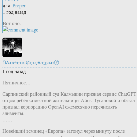
для
Proper
1 год назад
Вот оно.
Ոሉαዙҿτα ಭҿҝҿሉҿʓяҝα〄
1 год назад
Пятничное…
Сарпинский районный суд Калмыкии признал сервис ChatGPT
отцом ребёнка местной жительницы Айсы Тугановой и обязал
признал корпорацию OpenAI ежемесячно перечислять
алименты.
……
Новейший эсминец «Европа» затонул через минуту после