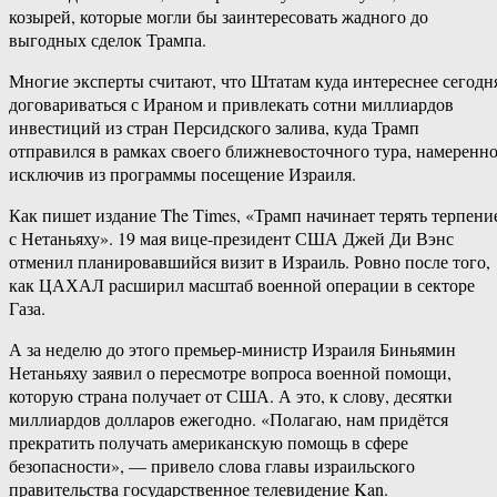
козырей, которые могли бы заинтересовать жадного до
выгодных сделок Трампа.
Многие эксперты считают, что Штатам куда интереснее сегодн
договариваться с Ираном и привлекать сотни миллиардов
инвестиций из стран Персидского залива, куда Трамп
отправился в рамках своего ближневосточного тура, намеренн
исключив из программы посещение Израиля.
Как пишет издание The Times, «Трамп начинает терять терпени
с Нетаньяху». 19 мая вице-президент США Джей Ди Вэнс
отменил планировавшийся визит в Израиль. Ровно после того,
как ЦАХАЛ расширил масштаб военной операции в секторе
Газа.
А за неделю до этого премьер-министр Израиля Биньямин
Нетаньяху заявил о пересмотре вопроса военной помощи,
которую страна получает от США. А это, к слову, десятки
миллиардов долларов ежегодно. «Полагаю, нам придётся
прекратить получать американскую помощь в сфере
безопасности», — привело слова главы израильского
правительства государственное телевидение Kan.