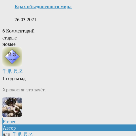
Крах объединенного мира
26.03.2021
6
Комментарий
старые
новые
千爪 尺.Z
1 год назад
Хрюкостяг это зачёт.
Proper
Автор
для
千爪 尺.Z