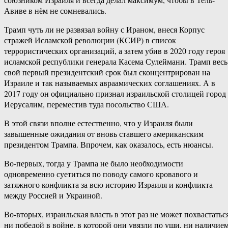
Авиве в нём не сомневались.
Трамп чуть ли не развязал войну с Ираном, внеся Корпус
стражей Исламской революции (КСИР) в список
террористических организаций, а затем убив в 2020 году героя
исламской республики генерала Касема Сулеймани. Трамп весь
свой первый президентский срок был сконцентрирован на
Израиле и так называемых авраамических соглашениях. А в
2017 году он официально признал израильской столицей город
Иерусалим, переместив туда посольство США.
В этой связи вполне естественно, что у Израиля были
завышенные ожидания от вновь ставшего американским
президентом Трампа. Впрочем, как оказалось, есть нюансы.
Во-первых, тогда у Трампа не было необходимости
одновременно суетиться по поводу самого кровавого и
затяжного конфликта за всю историю Израиля и конфликта
между Россией и Украиной.
Во-вторых, израильская власть в этот раз не может похвастатьс
ни победой в войне, в которой они увязли по уши, ни наличие