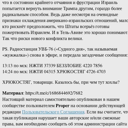
что в состоянии крайнего отчаяния и фрустрации Израиль
попытается вернуть внимание Трампа другим, гораздо более
радикальным способом. Ведь даже несмотря на очевидные
признаки охлаждения американо-израильских отношений, мал
кто рискнёт предположить, что Штаты всерьёз готовы
пожертвовать Израилем. И в Тель-Авиве это хорошо понимают
Так что риски нового конфликта велики.
PS. Радиостанция УВБ-76 («Судного дня», так называемая
«жужжалка») снова в эфире, и передала загадочные сообщения:
13:13 по мск: НЖТИ 37339 БЕЗЗЛОБИЕ 4220 7856
14:24 по мск: НЖТИ 04315 ХРЮКОСТЯГ 4726 4703
ХРЮКОСТЯГ, товарищи. Казалось бы, при чем тут хохлы?
Материал
: https://t.me/c/1686844692/7682
Настоящий материал самостоятельно опубликован в нашем
Proper
сообществе пользователем
на основании действующей
редакции
Пользовательского Соглашения
. Если вы считаете, чт
такая публикация нарушает ваши авторские и/или смежные
права, вам необходимо сообщить об этом администрации сайта