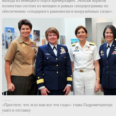
выхода из немецкого порта Бремерхафен. Экипаж корабля
полностью состоял из женщин в рамках спецпрограммы по
обеспечению «гендерного равновесия в вооружённых силах».
…….
«Простите, что лгал вам все эти годы»: глава Гидрометцентра
ушёл в отставку⁠⁠
…….