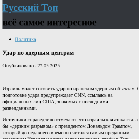
Русский Топ
всё самое интересное
Политика
Удар по ядерным центрам
Опубликовано
·
22.05.2025
Израиль может готовить удар по иранским ядерным объектам. 
подготовке удара предупреждает CNN, ссылаясь на
официальных лиц США, знакомых с последними
разведданными.
Источники справедливо отмечают, что израильская атака стала
бы «дерзким разрывом» с президентом Дональдом Трампом,
который до недавнего времени считался самым преданным
союзником Израиля и всегда делал максимум, чтобы в Тель-