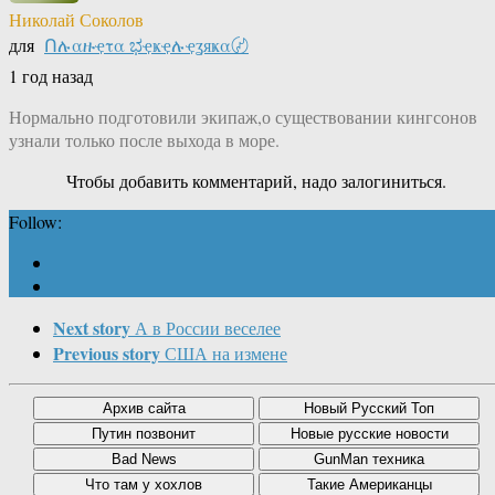
Николай Соколов
для
Ոሉαዙҿτα ಭҿҝҿሉҿʓяҝα〄
1 год назад
Нормально подготовили экипаж,о существовании кингсонов
узнали только после выхода в море.
Чтобы добавить комментарий, надо залогиниться.
Follow:
Next story
А в России веселее
Previous story
США на измене