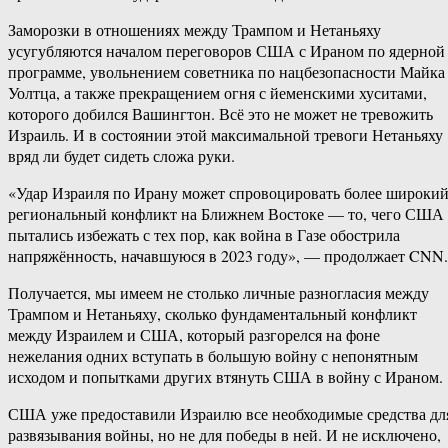
Заморозки в отношениях между Трампом и Нетаньяху
усугубляются началом переговоров США с Ираном по ядерной
программе, увольнением советника по нацбезопасности Майка
Уолтца, а также прекращением огня с йеменскими хуситами,
которого добился Вашингтон. Всё это не может не тревожить
Израиль. И в состоянии этой максимальной тревоги Нетаньяху
вряд ли будет сидеть сложа руки.
«Удар Израиля по Ирану может спровоцировать более широки
региональный конфликт на Ближнем Востоке — то, чего США
пытались избежать с тех пор, как война в Газе обострила
напряжённость, начавшуюся в 2023 году», — продолжает CNN.
Получается, мы имеем не столько личные разногласия между
Трампом и Нетаньяху, сколько фундаментальный конфликт
между Израилем и США, который разгорелся на фоне
нежелания одних вступать в большую войну с непонятным
исходом и попытками других втянуть США в войну с Ираном.
США уже предоставили Израилю все необходимые средства дл
развязывания войны, но не для победы в ней. И не исключено,