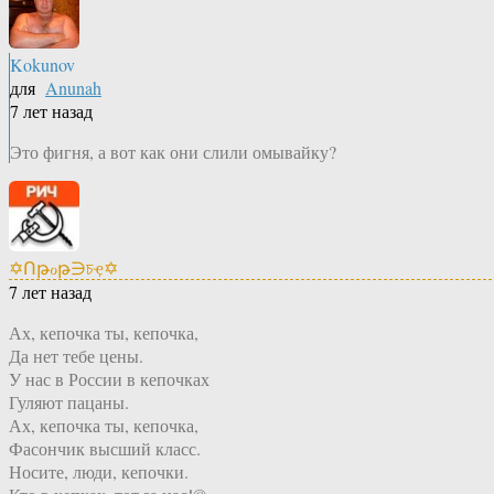
Kokunov
для
Anunah
7 лет назад
Это фигня, а вот как они слили омывайку?
✡Ոթℴթ∋চҿ✡
7 лет назад
Ах, кепочка ты, кепочка,
Да нет тебе цены.
У нас в России в кепочках
Гуляют пацаны.
Ах, кепочка ты, кепочка,
Фасончик высший класс.
Носите, люди, кепочки.