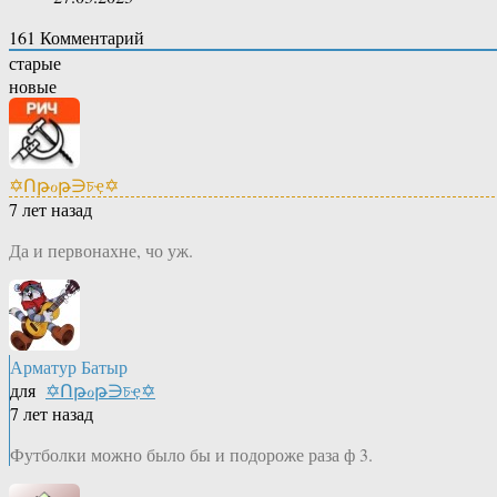
161
Комментарий
старые
новые
✡Ոթℴթ∋চҿ✡
7 лет назад
Да и первонахне, чо уж.
Арматур Батыр
для
✡Ոթℴթ∋চҿ✡
7 лет назад
Футболки можно было бы и подороже раза ф 3.