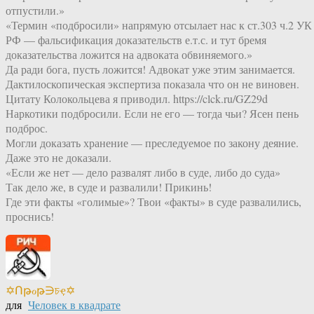
отпустили.»
«Термин «подбросили» напрямую отсылает нас к ст.303 ч.2 УК
РФ — фальсификация доказательств е.т.с. и тут бремя
доказательства ложится на адвоката обвиняемого.»
Да ради бога, пусть ложится! Адвокат уже этим занимается.
Дактилоскопическая экспертиза показала что он не виновен.
Цитату Колокольцева я приводил. https://clck.ru/GZ29d
Наркотики подбросили. Если не его — тогда чьи? Ясен пень
подброс.
Могли доказать хранение — преследуемое по закону деяние.
Даже это не доказали.
«Если же нет — дело развалят либо в суде, либо до суда»
Так дело же, в суде и развалили! Прикинь!
Где эти факты «голимые»? Твои «факты» в суде развалились,
проснись!
✡Ոթℴթ∋চҿ✡
для
Человек в квадрате