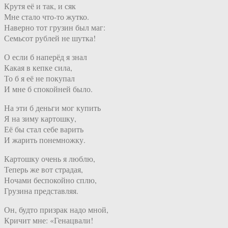
Крутя её и так, и сяк
Мне стало что-то жутко.
Наверно тот грузин был маг:
Семьсот рублей не шутка!
О если б наперёд я знал
Какая в кепке сила,
То б я её не покупал
И мне б спокойней было.
На эти б деньги мог купить
Я на зиму картошку,
Её бы стал себе варить
И жарить понемножку.
Картошку очень я люблю,
Теперь же вот страдая,
Ночами беспокойно сплю,
Грузина представляя.
Он, будто призрак надо мной,
Кричит мне: «Генацвали!