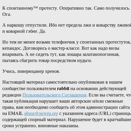
К спонтанному™ протесту. Оперативно так. Само получилось.
Ога.
А наркошу отпустили. Ибо нет предела лжи и коварству лживо
и коварной гэбне. Да.
Но тем не менее возьми телефончик у спонтанных протестуток
кепандос. Договорись о мастер-классе. Вот как надо вилы
впаривать. А не сидеть тут, как лошара залатанопогонная,
пытаясь сбагрить товар посредством нудьги.
Учись, ливерюцанер хренов.
Настоящий материал самостоятельно опубликован в нашем
rabbit
сообществе пользователем
на основании действующей
редакции
Пользовательского Соглашения
. Если вы считаете, чт
такая публикация нарушает ваши авторские и/или смежные
права, вам необходимо сообщить об этом администрации сайта
на EMAIL
abuse@newru.org
с указанием адреса (URL) страницы
содержащей спорный материал. Нарушение будет в кратчайши
сроки устранено, виновные наказаны.