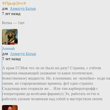
✡Ոթℴթ∋চҿ✡
для
Арматур Батыр
7 лет назад
Кепка — 1шт
Anunah
для
Арматур Батыр
7 лет назад
А краж ГСМов что ли не было ни разу? Странна, с учётом
хищения омывающей (название та какое поэтическое,
божественное) жидкости. Не, я понимаю, не «копейки» поди н
линии, не старорежимные времена, фсё одно странно.
Сидалища вон оторвали же… Или там карбюраторофф с
генераторами да колёсами фарами))) Эх, работать истчо и
работать ушлым челавекам над собой и мастерством своим.