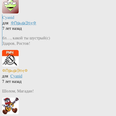
Cyanid
для
✡Ոթℴթ∋চҿ✡
7 лет назад
бл…, какой ты шустрый(с)
Здаров, Ростов!
✡Ոթℴթ∋চҿ✡
для
Cyanid
7 лет назад
Шолом, Магадан!