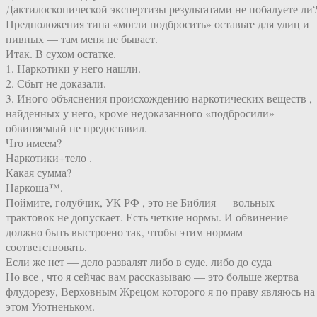
Дактилоскопической экспертизы результатами не побалуете ли
Предположения типа «могли подбросить» оставьте для улиц и
пивных — там меня не бывает.
Итак. В сухом остатке.
1. Наркотики у него нашли.
2. Сбыт не доказали.
3. Иного объяснения происхождению наркотических веществ ,
найденных у него, кроме недоказанного «подбросили»
обвиняемый не предоставил.
Что имеем?
Наркотики+тело .
Какая сумма?
Наркоша™.
Поймите, голубчик, УК РФ , это не Библия — вольных
трактовок не допускает. Есть четкие нормы. И обвинение
должно быть выстроено так, чтобы этим нормам
соответствовать.
Если же нет — дело развалят либо в суде, либо до суда
Но все , что я сейчас вам рассказываю — это больше жертва
флудорезу, Верховным Жрецом которого я по праву являюсь на
этом Уютненьком.