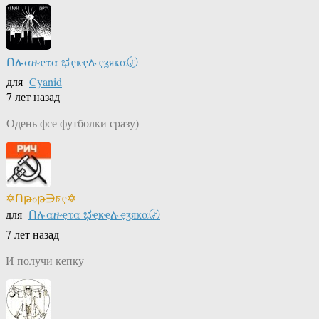
Ոሉαዙҿτα ಭҿҝҿሉҿʓяҝα〄
для
Cyanid
7 лет назад
Одень фсе футболки сразу)
✡Ոթℴթ∋চҿ✡
для
Ոሉαዙҿτα ಭҿҝҿሉҿʓяҝα〄
7 лет назад
И получи кепку