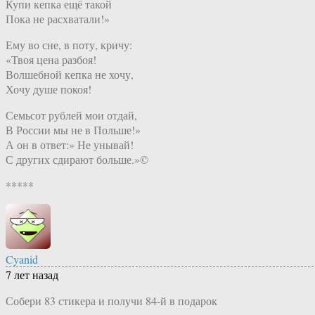
Купи кепка ещё такой
Пока не расхватали!»
Ему во сне, в поту, кричу:
«Твоя цена разбоя!
Волшебной кепка не хочу,
Хочу душе покоя!
Семьсот рублей мои отдай,
В России мы не в Польше!»
А он в ответ:» Не унывай!
С других сдирают больше.»©
*****
Cyanid
7 лет назад
Собери 83 стикера и получи 84-й в подарок