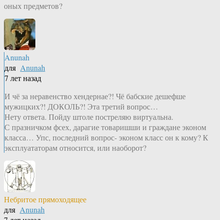
оных предметов?
Anunah
для
Anunah
7 лет назад
И чё за неравенство хендернае?! Чё бабские дешефше
мужицких?! ДОКОЛЬ?! Эта третий вопрос…
Нету ответа. Пойду штоле постреляю виртуальна.
С празничком фсех, дарагие товаришши и граждане эконом
класса… Упс, последний вопрос- эконом класс он к кому? К
эксплуататорам относится, или наоборот?
Небритое прямоходящее
для
Anunah
7 лет назад