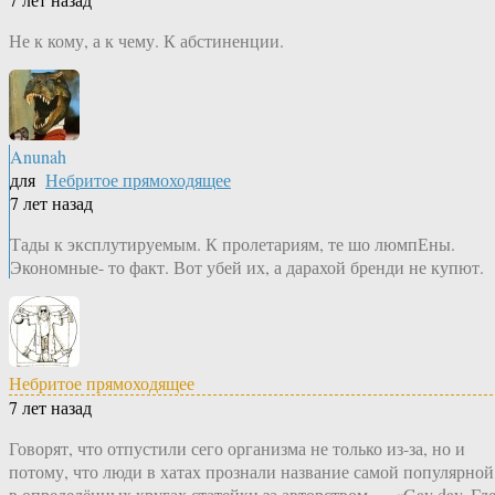
Не к кому, а к чему. К абстиненции.
Anunah
для
Небритое прямоходящее
7 лет назад
Тады к эксплутируемым. К пролетариям, те шо люмпЕны.
Экономные- то факт. Вот убей их, а дарахой бренди не купют.
Небритое прямоходящее
7 лет назад
Говорят, что отпустили сего организма не только из-за, но и
потому, что люди в хатах прознали название самой популярной
в определённых кругах статейки за авторством — «Gay day. Гд