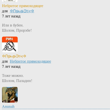
Небритое прямоходящее
для
✡Ոթℴթ∋চҿ✡
7 лет назад
Или в бубен.
Шолом, Прорэбе!
✡Ոթℴթ∋চҿ✡
для
Небритое прямоходящее
7 лет назад
Тоже можно.
Шолом, Паладин!
Anunah