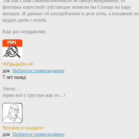
Так как
Сама статья подобного не предусматривает
, то
фонтаны известной субстанции затмили бы Солнце на пару
месяцев. И данные об употреблении в деле
есть
, а покаяний не
видать днём с огнём.
Еще раз поздравляю.
✡Ոթℴթ∋চҿ✡
для
Небритое прямоходящее
7 лет назад
Эхехе…
/прям вот с грустью как то…/
Человек в квадрате
для
Небритое прямоходящее