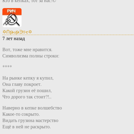
Кто в кепках, тот за нас!©
✡Ոթℴթ∋চҿ✡
7 лет назад
Вот, тоже мне нравится.
Символизма полны строки:
****
На рынке кепку я купил,
Она главу покроет.
Какой грузин её пошил,
Что дорого так стоит?!..
Наверно в кепке волшебство
Какое-то сокрыто.
Видать грузина мастерство
Ещё в ней не раскрыто.