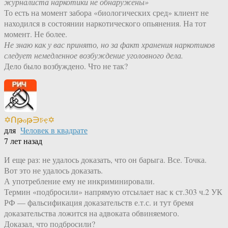
журналиста наркотики не обнаружены»
То есть на момент забора «биологических сред» клиент не
находился в состоянии наркотического опьянения. На тот
момент. Не более.
Не знаю как у вас принято, но за факт хранения наркотиков
следует немедленное возбуждение уголовного дела.
Дело было возбуждено. Что не так?
✡Ոթℴթ∋চҿ✡
для
Человек в квадрате
7 лет назад
И еще раз: не удалось доказать, что он барыга. Все. Точка.
Вот это не удалось доказать.
А употребление ему не инкриминировали.
Термин «подбросили» напрямую отсылает нас к ст.303 ч.2 УК
РФ — фальсификация доказательств е.т.с. и тут бремя
доказательства ложится на адвоката обвиняемого.
Доказал, что подбросили?