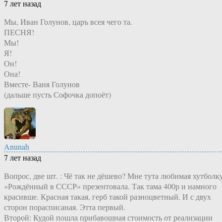
7 лет назад
Мы, Иван Голунов, царъ всея чего та.
ПЕСНЯ!
Мы!
Я!
Он!
Она!
Вместе- Ваня Голунов
(дальше пусть Софочка допоёт)
Anunah
7 лет назад
Вопрос, две шт. : Чё так не дёшево? Мне тута любимая хутболк
«Рождённый в СССР» презентовала. Так тама 400р и намного
красивше. Красная такая, герб такой разноцветный. И с двух
сторон порасписаная. Этта первый.
Второй: Кудой пошла прибавошная стоимость от реализации