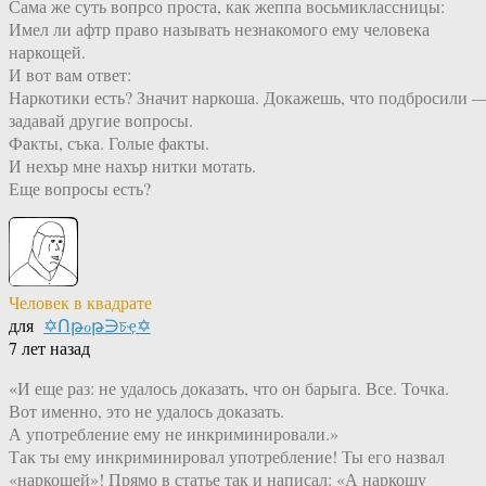
Сама же суть вопрсо проста, как жеппа восьмиклассницы:
Имел ли афтр право называть незнакомого ему человека
наркощей.
И вот вам ответ:
Наркотики есть? Значит наркоша. Докажешь, что подбросили 
задавай другие вопросы.
Факты, съка. Голые факты.
И нехър мне нахър нитки мотать.
Еще вопросы есть?
Человек в квадрате
для
✡Ոթℴթ∋চҿ✡
7 лет назад
«И еще раз: не удалось доказать, что он барыга. Все. Точка.
Вот именно, это не удалось доказать.
А употребление ему не инкриминировали.»
Так ты ему инкриминировал употребление! Ты его назвал
«наркошей»! Прямо в статье так и написал: «А наркошу