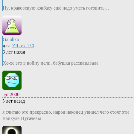
Ну, краковскую ковбасу ещё надо уметь готовить…
Galuhka
для
ZIL.ok.130
3 лет назад
Хе-хе это в войну пели, бабушка рассказывала.
igor2000
3 лет назад
я считаю это прекрасно, народ наконец увидел чего стоят эти
Вайкуле-Пугачевы