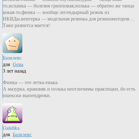
то,испанка — болезня грипповая,полька — обратно же танца
кокая-то,финка — вообще легендырный режик из
НКВДы,венгерка — модельная резинка для резиномоторов…
Таки разнитса мается!
Базилевс
для
Gena
3 лет назад
Финка — это летка-енька.
А мазурка, краковяк и полька неотличимы практицки, бо есть
пшекски выпендрежи.
Galuhka
для
Базилевс