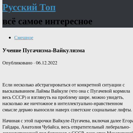
Русский Топ
всё самое интересное
Смешное
Учение Пугачизма-Вайкулизма
Опубликовано
·
06.12.2022
Если несколько абстрагироваться от конкретной ситуации с
высказыванием Лаймы Вайкуле (что она с Пугачевой кормила
весь СССР) и взглянуть на проблему шире, можно увидеть,
насколько же ничтожное в интеллектуально-нравственном
смысле дерьмо выносили наверх советские социальные лифты.
Начиная с этой парочки Вайкуле-Пугачева, включая далее Егор
Гайдара, Анатолия Чубайса, весь отвратительный либерально-
демократический пул борцунов с СССР, всех этих Макаревиче