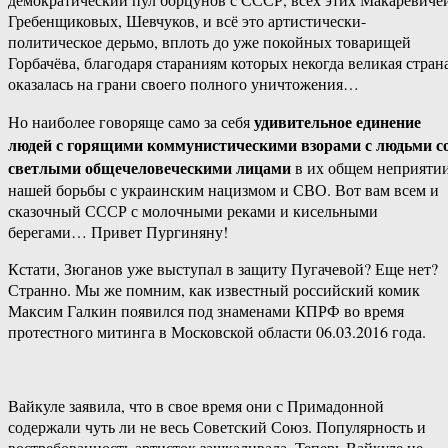
Гребенщиковых, Шевчуков, и всё это артистически-
политическое дерьмо, вплоть до уже покойных товарищей
Горбачёва, благодаря стараниям которых некогда великая стран
оказалась на грани своего полного уничтожения…
удивительное единение
Но наиболее говоряще само за себя
людей с горящими коммунистическими взорами с людьми с
светлыми общечеловеческими лицами
в их общем неприяти
нашей борьбы с украинским нацизмом и СВО. Вот вам всем и
сказочный СССР с молочными реками и кисельными
берегами… Привет Пургиняну!
Кстати, Зюганов уже выступал в защиту Пугачевой? Еще нет?
Странно. Мы же помним, как известный российский комик
Максим Галкин появился под знаменами КПРФ во время
протестного митинга в Московской области 06.03.2016 года.
Вайкуле заявила, что в свое время они с Примадонной
содержали чуть ли не весь Советский Союз. Популярность и
востребованность артисток зашкаливала. Теперь Вайкуле не