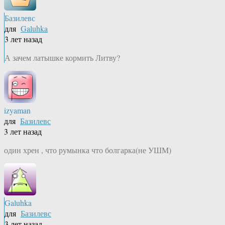
Базилевс
для
Galuhka
3 лет назад
А зачем латышке кормить Литву?
izyaman
для
Базилевс
3 лет назад
один хрен , что румынка что болгарка(не УШМ)
Galuhka
для
Базилевс
3 лет назад