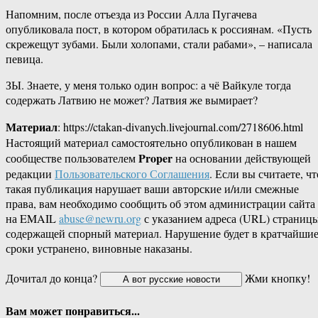
Напомним, после отъезда из России Алла Пугачева
опубликовала пост, в котором обратилась к россиянам. «Пусть
скрежещут зубами. Были холопами, стали рабами», – написала
певица.
ЗЫ. Знаете, у меня только один вопрос: а чё Вайкуле тогда
содержать Латвию не может? Латвия же вымирает?
Материал
: https://ctakan-divanych.livejournal.com/2718606.html
Настоящий материал самостоятельно опубликован в нашем
Proper
сообществе пользователем
на основании действующей
редакции
Пользовательского Соглашения
. Если вы считаете, чт
такая публикация нарушает ваши авторские и/или смежные
права, вам необходимо сообщить об этом администрации сайта
на EMAIL
abuse@newru.org
с указанием адреса (URL) страницы
содержащей спорный материал. Нарушение будет в кратчайши
сроки устранено, виновные наказаны.
Дочитал до конца?
Жми кнопку!
Вам может понравиться...