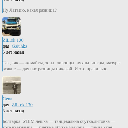
Ну Латвию, какая разница?
ZIL.ok.130
для
Galuhka
3 лет назад
Так, так — жемайты, эсты, ливонцы, чухны, ингры, мазуры
всякие — для нас разницы никакой. И это правильно.
Gena
для
ZIL.ok.130
3 лет назад
Болгарка -УШМ,чешка — танцевальна обутка,литовка —
коса,въетнамка — пляжна обутка,мазурка — танца ккая-