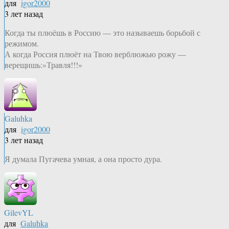
для
igor2000
3 лет назад
Когда ты плюëшь в Россию — это называешь борьбой с
режимом.
А когда Россия плюёт на Твою верблюжью рожу —
верещишь:»Травля!!!»
Galuhka
для
igor2000
3 лет назад
Я думала Пугачева умная, а она просто дура.
GilevYL
для
Galuhka