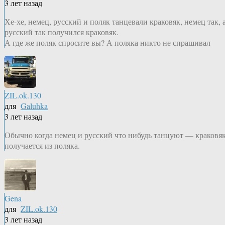
3 лет назад
Хе-хе, немец, русский и поляк танцевали краковяк, немец так, 
русский так получился краковяк.
А где же поляк спросите вы? А поляка никто не спрашивал
ZIL.ok.130
для
Galuhka
3 лет назад
Обычно когда немец и русский что нибудь танцуют — краковя
получается из поляка.
Gena
для
ZIL.ok.130
3 лет назад