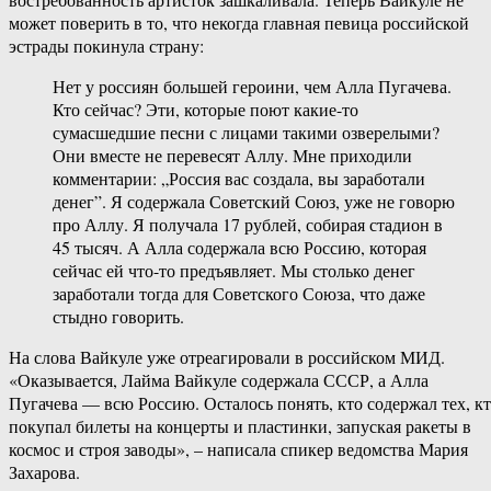
может поверить в то, что некогда главная певица российской
эстрады покинула страну:
Нет у россиян большей героини, чем Алла Пугачева.
Кто сейчас? Эти, которые поют какие-то
сумасшедшие песни с лицами такими озверелыми?
Они вместе не перевесят Аллу. Мне приходили
комментарии: „Россия вас создала, вы заработали
денег”. Я содержала Советский Союз, уже не говорю
про Аллу. Я получала 17 рублей, собирая стадион в
45 тысяч. А Алла содержала всю Россию, которая
сейчас ей что-то предъявляет. Мы столько денег
заработали тогда для Советского Союза, что даже
стыдно говорить.
На слова Вайкуле уже отреагировали в российском МИД.
«Оказывается, Лайма Вайкуле содержала СССР, а Алла
Пугачева — всю Россию. Осталось понять, кто содержал тех, к
покупал билеты на концерты и пластинки, запуская ракеты в
космос и строя заводы», – написала спикер ведомства Мария
Захарова.