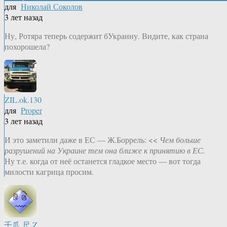
для
Николай Соколов
3 лет назад
Ну, Ротяра теперь содержит бУкраину. Видите, как страна
похорошела?
ZIL.ok.130
для
Proper
3 лет назад
И это заметили даже в ЕС — Ж.Боррель: <<
Чем больше
разрушений на Украине тем она ближе к принятию в ЕС.
Ну т.е. когда от неё останется гладкое место — вот тогда
милости кагрица просим.
千爪 尺.Z