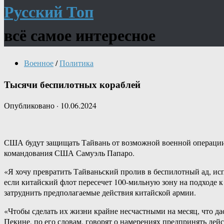
Русский Топ
всё самое интересное
Военное
/
Политика
Тысячи беспилотных кораблей
Опубликовано
·
10.06.2024
США будут защищать Тайвань от возможной военной операции 
командования США Самуэль Папаро.
«Я хочу превратить Тайваньский пролив в беспилотный ад, испо
если китайский флот пересечет 100-мильную зону на подходе к
затруднить предполагаемые действия китайской армии.
«Чтобы сделать их жизни крайне несчастными на месяц, что дас
Пекине, по его словам, говорят о намерениях предпринять дейс