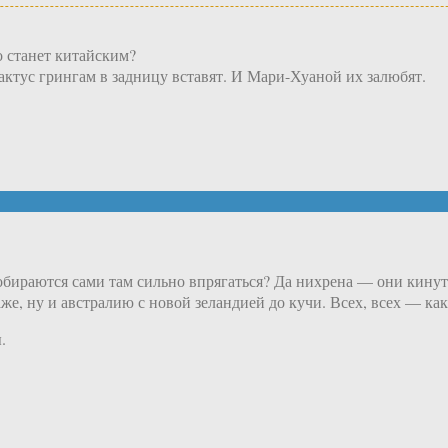
о станет китайским?
актус грингам в задницу вставят. И Мари-Хуаной их залюбят.
бираются сами там сильно впрягаться? Да нихрена — они кинут 
, ну и австралию с новой зеландией до кучи. Всех, всех — как
.