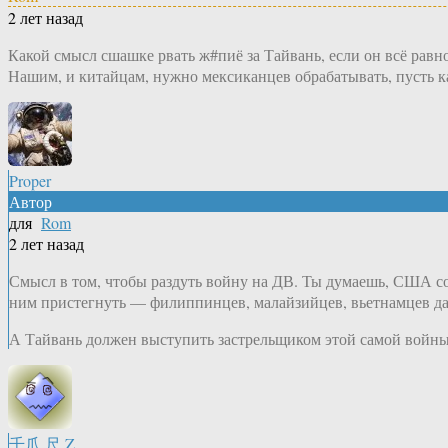
2 лет назад
Какой смысл сшашке рвать ж#пиё за Тайвань, если он всё равн
Нашим, и китайцам, нужно мексиканцев обрабатывать, пусть к
Proper
Автор
для
Rom
2 лет назад
Смысл в том, чтобы раздуть войну на ДВ. Ты думаешь, США со
ним пристегнуть — филиппинцев, малайзийцев, вьетнамцев даже
А Тайвань должен выступить застрельщиком этой самой войны
千爪 尺.Z