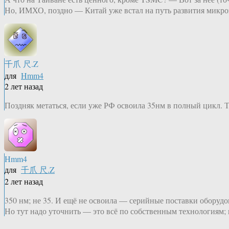
Но, ИМХО, поздно — Китай уже встал на путь развития микроэл
千爪 尺.Z
для
Hmm4
2 лет назад
Поздняк метаться, если уже РФ освоила 35нм в полный цикл. Та
Hmm4
для
千爪 尺.Z
2 лет назад
350 нм; не 35. И ещё не освоила — серийные поставки оборуд
Но тут надо уточнить — это всё по собственным технологиям