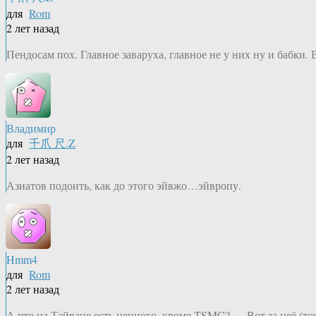
для
Rom
2 лет назад
Пендосам пох. Главное заваруха, главное не у них ну и бабки.
Владимир
для
千爪 尺.Z
2 лет назад
Азиатов подоить, как до этого эйвжо…эйвропу.
Hmm4
для
Rom
2 лет назад
А что на Тайване есть ценного, кроме TSMC? — Вот за неё (точ