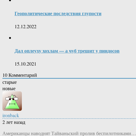
Геополитические последствия глупости
12.12.2022
Дал оплеуху хохлам — а чуб трещит у пиндосов
15.10.2021
10
Комментарий
старые
новые
ironback
2 лет назад
Американцы наводнят Тайваньский пролив беспилотниками… с