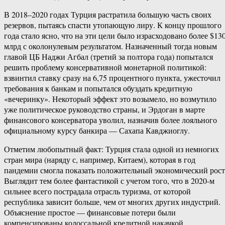
В 2018–2020 годах Турция растратила большую часть своих
резервов, пытаясь спасти утопающую лиру. К концу прошлого
года стало ясно, что на эти цели было израсходовано более $13
млрд с околонулевым результатом. Назначенный тогда новым
главой ЦБ Наджи Агбал (третий за полтора года) попытался
решить проблему консервативной монетарной политикой:
взвинтил ставку сразу на 6,75 процентного пункта, ужесточил
требования к банкам и попытался обуздать кредитную
«вечеринку». Некоторый эффект это возымело, но возмутило
уже политическое руководство страны, и Эрдоган в марте
финансового консерватора уволил, назначив более лояльного
официальному курсу банкира — Сахапа Кавджиоглу.
Отметим любопытный факт: Турция стала одной из немногих
стран мира (наряду с, например, Китаем), которая в год
пандемии смогла показать положительный экономический рост
Выглядит тем более фантастикой с учетом того, что в 2020-м
сильнее всего пострадала отрасль туризма, от которой
республика зависит больше, чем от многих других индустрий.
Объяснение простое — финансовые потери были
компенсированы колоссальной кредитной накачкой.