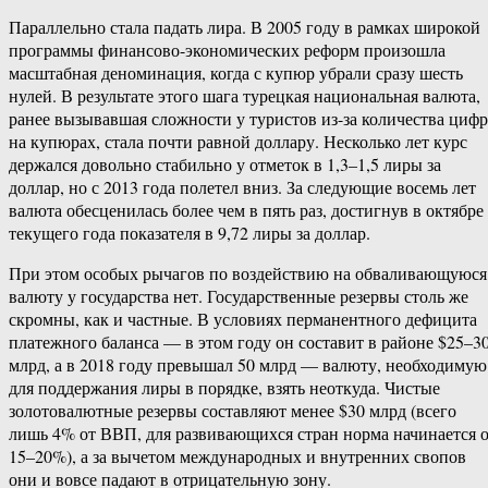
Параллельно стала падать лира. В 2005 году в рамках широкой
программы финансово-экономических реформ произошла
масштабная деноминация, когда с купюр убрали сразу шесть
нулей. В результате этого шага турецкая национальная валюта,
ранее вызывавшая сложности у туристов из-за количества цифр
на купюрах, стала почти равной доллару. Несколько лет курс
держался довольно стабильно у отметок в 1,3–1,5 лиры за
доллар, но с 2013 года полетел вниз. За следующие восемь лет
валюта обесценилась более чем в пять раз, достигнув в октябре
текущего года показателя в 9,72 лиры за доллар.
При этом особых рычагов по воздействию на обваливающуюся
валюту у государства нет. Государственные резервы столь же
скромны, как и частные. В условиях перманентного дефицита
платежного баланса — в этом году он составит в районе $25–3
млрд, а в 2018 году превышал 50 млрд — валюту, необходимую
для поддержания лиры в порядке, взять неоткуда. Чистые
золотовалютные резервы составляют менее $30 млрд (всего
лишь 4% от ВВП, для развивающихся стран норма начинается 
15–20%), а за вычетом международных и внутренних свопов
они и вовсе падают в отрицательную зону.