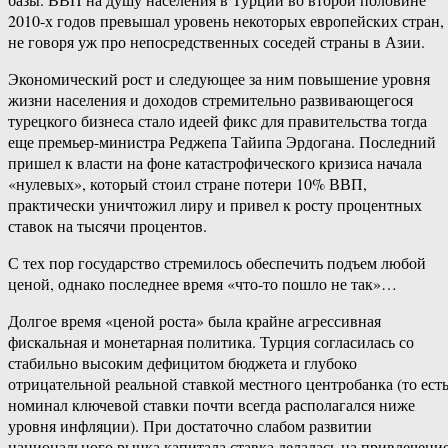
2010-х годов превышал уровень некоторых европейских стран,
не говоря уж про непосредственных соседей страны в Азии.
Экономический рост и следующее за ним повышение уровня
жизни населения и доходов стремительно развивающегося
турецкого бизнеса стало идеей фикс для правительства тогда
еще премьер-министра Реджепа Тайипа Эрдогана. Последний
пришел к власти на фоне катастрофического кризиса начала
«нулевых», который стоил стране потери 10% ВВП,
практически уничтожил лиру и привел к росту процентных
ставок на тысячи процентов.
С тех пор государство стремилось обеспечить подъем любой
ценой, однако последнее время «что-то пошло не так»…
Долгое время «ценой роста» была крайне агрессивная
фискальная и монетарная политика. Турция согласилась со
стабильно высоким дефицитом бюджета и глубоко
отрицательной реальной ставкой местного центробанка (то ест
номинал ключевой ставки почти всегда располагался ниже
уровня инфляции). При достаточно слабом развитии
национального рынка капитала ставка делалась на привлечени