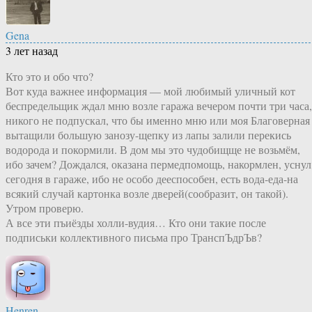
Gena
3 лет назад
Кто это и обо что?
Вот куда важнее информация — мой любимый уличный кот
беспредельщик ждал мню возле гаража вечером почти три часа,
никого не подпускал, что бы именно мню или моя Благоверная
вытащили большую занозу-щепку из лапы залили перекись
водорода и покормили. В дом мы это чудобищще не возьмём,
ибо зачем? Дождался, оказана пермедпомощь, накормлен, уснул
сегодня в гараже, ибо не особо дееспособен, есть вода-еда-на
всякий случай картонка возле дверей(сообразит, он такой).
Утром проверю.
А все эти пъиёзды холли-вудия… Кто они такие после
подписьки коллективного письма про ТранспЪдрЪв?
Henren