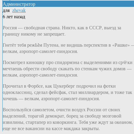
Администратор
для
zhevak
6 лет назад
Россия — свободная страна. Никто, как в СССР, выезд за
границу никому не запрещает.
Гнетёт тебя режЫм Путена, не видишь перспектив в «Рашке» 
велкам, аэропорт-самолет-пиндосия.
Посмотрел киношку про спидормэна с выделениями из ср@ки
мечтаешь обрести свободу скакать по стенкам чужих домов —
велкам, аэропорт-самолет-пиндосия.
Прочитал в Форбсе, как Цукерберг подрочил на фотки
одноклассниц, сделал фейсфак, стал миллиардером, и тоже так
хочешь — велкам, аэропорт-самолет-пиндосия.
Воспользуйся самолетом, очисти воздух России от своих
выделений, торагой демократ, борец за свободу мозговой
извилины, стартапер из коворкинга. Тебя уже ждут за океаном,
еще не все вакансии на кассе макдака закрыты.