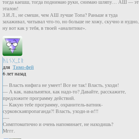
тогда каешш, тогда поднимаю руки, снимаю шляпу… АШ — эт
эталон!
З.И.Л., не смеши, чем АШ лучше Топа? Раньше я туда
захаживал, читывал что-то, но больше не хожу, скучно и нудно,
ну вот как у тебя, в твоей «аналитике».
ᚤᚳᛊᚷ_ᛈᚱ
для
Тимо-фей
6 лет назад
— Власть нифига не умеет! Все не так! Власть, уходи!
— А как, навальнятки, как надо-то? Давайте, расскажите,
предложите программу действий.
— Какую тебе программу, охранитель-ватник-
сурковскаяпропаганда?! Власть, уходи-и-и!!!
—-
Симптоматично и очень напоминает, не находишь?
Мггг.