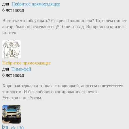
для
Небритое прямоходящее
6 лет назад
В статье что обсуждать? Секрет Полишинеля? То, о чем пишет
автор, было пережевано ещё 10 лет назад. Во времена кризиса
ипотек.
Небритое прямоходящее
для
Тимо-фей
6 лет назад
Хорошая зеркалка тонкая, с подводкой, апогеем и
апупеозом
эпилогом. И без лобового копирования фенечек.
Успехов в нелёгком.
ZIL.ok.130