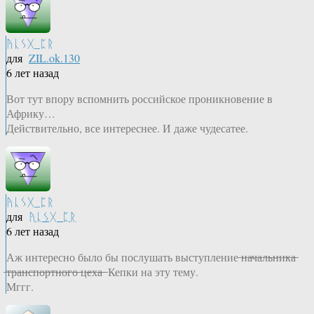
ᚤᚳᛊᚷ_ᛈᚱ
для
ZIL.ok.130
6 лет назад
Вот тут впору вспомнить российское проникновение в
Африку…
Действительно, все интереснее. И даже чудесатее.
ᚤᚳᛊᚷ_ᛈᚱ
для
ᚤᚳᛊᚷ_ᛈᚱ
6 лет назад
Аж интересно было бы послушать выступление ̶н̶а̶ч̶а̶л̶ь̶н̶и̶к̶а̶
̶т̶р̶а̶н̶с̶п̶о̶р̶т̶н̶о̶г̶о̶ ̶ц̶е̶х̶а̶ ̶ Кепки на эту тему.
Мггг.