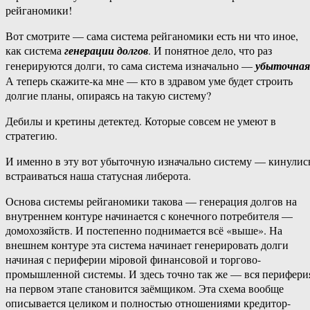
рейганомики!
Вот смотрите — сама система рейганомики есть ни что иное,
как система
генерации долгов
. И понятное дело, что раз
генерируются долги, то сама система изначально —
убыточная
А теперь скажите-ка мне — кто в здравом уме будет строить
долгие планы, опираясь на такую систему?
Дебилы и кретины детектед. Которые совсем не умеют в
стратегию.
И именно в эту вот убыточную изначально систему — кинулис
встраиваться наша статусная либерота.
Основа системы рейганомики такова — генерация долгов на
внутреннем контуре начинается с конечного потребителя —
домохозяйств. И постепенно поднимается всё «выше». На
внешнем контуре эта система начинает генерировать долги
начиная с периферии мiровой финансовой и торгово-
промышленной системы. И здесь точно так же — вся перифери
на первом этапе становится заёмщиком. Эта схема вообще
описывается целиком и полностью отношениями кредитор-