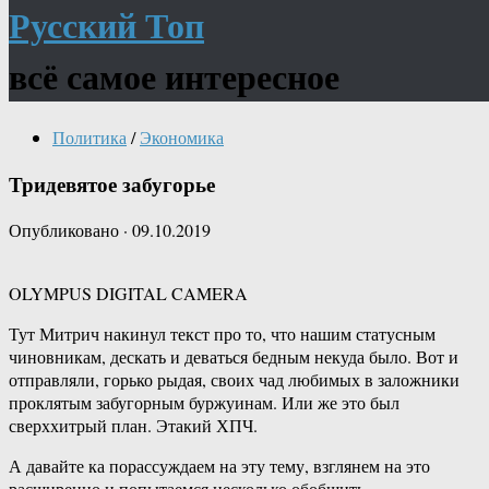
Русский Топ
всё самое интересное
Политика
/
Экономика
Тридевятое забугорье
Опубликовано
·
09.10.2019
OLYMPUS DIGITAL CAMERA
Тут Митрич накинул текст про то, что нашим статусным
чиновникам, дескать и деваться бедным некуда было. Вот и
отправляли, горько рыдая, своих чад любимых в заложники
проклятым забугорным буржуинам. Или же это был
сверххитрый план. Этакий ХПЧ.
А давайте ка порассуждаем на эту тему, взглянем на это
расширенно и попытаемся несколько обобщить.