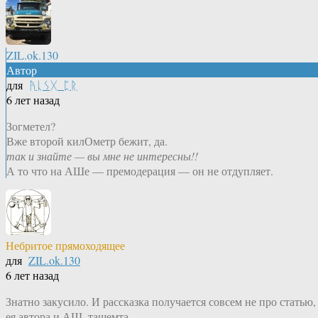
ZIL.ok.130
Автор
для
ᚤᚳᛊᚷ_ᛈᚱ
6 лет назад
Зогметел?
Вже второй килОметр бежит, да.
так и знайте — вы мне не интересны!!
А то что на АШе — премодерация — он не отдупляет.
Небритое прямоходящее
для
ZIL.ok.130
6 лет назад
Знатно закусило. И рассказка получается совсем не про статью,
ея автора и АШ, тащемта.