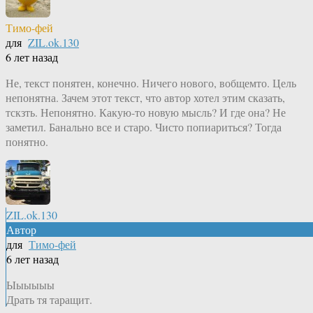
Тимо-фей
для
ZIL.ok.130
6 лет назад
Не, текст понятен, конечно. Ничего нового, вобщемто. Цель
непонятна. Зачем этот текст, что автор хотел этим сказать,
тскзть. Непонятно. Какую-то новую мысль? И где она? Не
заметил. Банально все и старо. Чисто попиариться? Тогда
понятно.
ZIL.ok.130
Автор
для
Тимо-фей
6 лет назад
Ыыыыыы
Драть тя таращит.