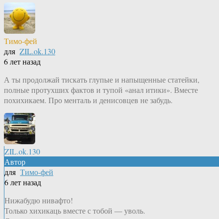
Тимо-фей
для
ZIL.ok.130
6 лет назад
А ты продолжай тискать глупые и напыщенные статейки,
полные протухших фактов и тупой «анал итики». Вместе
похихикаем. Про менталь и денисовцев не забудь.
ZIL.ok.130
Автор
для
Тимо-фей
6 лет назад
Нижабудю нивафто!
Только хихикаць вместе с тобой — уволь.