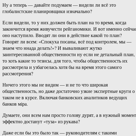
Ну а теперь — давайте подумаем — видели ли всё это
глобалистские планировщики изначально?
Если видели, то у них должен быть план на то время, когда
закончится время живучести рейганомики. И вот именно сейча
оно наступило. Вводят ли они в действие какой то план?
Говорят ли всем: «Спокуха посаны, всё под контролем, мы —
знаем что ннада делать!»? И вываливают жутко
заинтересованной общественности ну если не детальный план,
то хоть какие то тезисы, для того, чтобы общественность их
рассмотрела и узбагоелась хотя бы на время этого самого
рассмотрения?
Ничего этого мы не видим — и не то что широкая
общественность, но даже достаточно узкие экспертные круги о
таком не в курсе. Включая банковских аналитиков ведущих
банков мiра.
Думаете, они всем нам просто голову дурят, а в нужный момен
эффектно достанут «туза» из рукава?
Даже если бы это было так — руководителям с такими