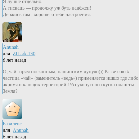
Я лучше отдельно.
А тискаць — продолжу уж буть надёжен!
Держись там , хорошего тебе настроения.
Anunah
для
ZIL.ok.130
6 лет назад
О, чай- прям посконным, нашинским дунуло))) Разве союз\
частица «чай» (заменитель «ведь») применяется ишшо где либо
акромя о-кающих территорий 1\6 сухопутного куска планеты
Земля?
Базилевс
для
Anunah
6 лет назад