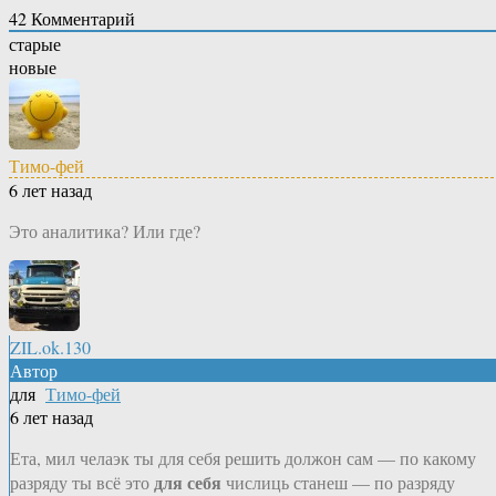
42
Комментарий
старые
новые
Тимо-фей
6 лет назад
Это аналитика? Или где?
ZIL.ok.130
Автор
для
Тимо-фей
6 лет назад
Ета, мил челаэк ты для себя решить должон сам — по какому
для себя
разряду ты всё это
числиць станеш — по разряду