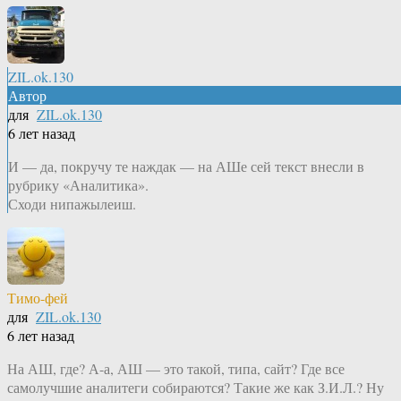
ZIL.ok.130
Автор
для
ZIL.ok.130
6 лет назад
И — да, покручу те наждак — на АШе сей текст внесли в
рубрику «Аналитика».
Сходи нипажылеиш.
Тимо-фей
для
ZIL.ok.130
6 лет назад
На АШ, где? А-а, АШ — это такой, типа, сайт? Где все
самолучшие аналитеги собираются? Такие же как З.И.Л.? Ну