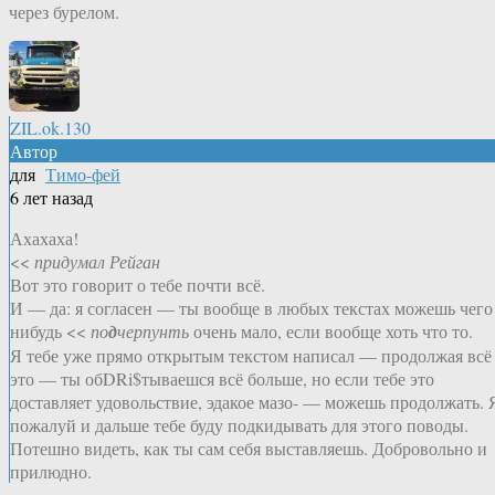
через бурелом.
ZIL.ok.130
Автор
для
Тимо-фей
6 лет назад
Ахахаха!
<<
придумал Рейган
Вот это говорит о тебе почти всё.
И — да: я согласен — ты вообще в любых текстах можешь чего
нибудь <<
по
д
черпунть
очень мало, если вообще хоть что то.
Я тебе уже прямо открытым текстом написал — продолжая всё
это — ты обDRi$тываешся всё больше, но если тебе это
доставляет удовольствие, эдакое мазо- — можешь продолжать. 
пожалуй и дальше тебе буду подкидывать для этого поводы.
Потешно видеть, как ты сам себя выставляешь. Добровольно и
прилюдно.