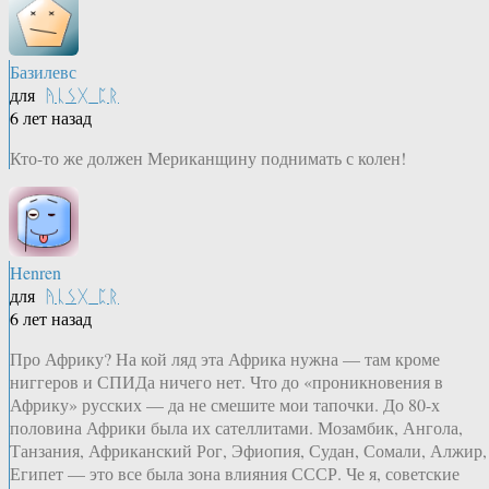
Базилевс
для
ᚤᚳᛊᚷ_ᛈᚱ
6 лет назад
Кто-то же должен Мериканщину поднимать с колен!
Henren
для
ᚤᚳᛊᚷ_ᛈᚱ
6 лет назад
Про Африку? На кой ляд эта Африка нужна — там кроме
ниггеров и СПИДа ничего нет. Что до «проникновения в
Африку» русских — да не смешите мои тапочки. До 80-х
половина Африки была их сателлитами. Мозамбик, Ангола,
Танзания, Африканский Рог, Эфиопия, Судан, Сомали, Алжир,
Египет — это все была зона влияния СССР. Че я, советские