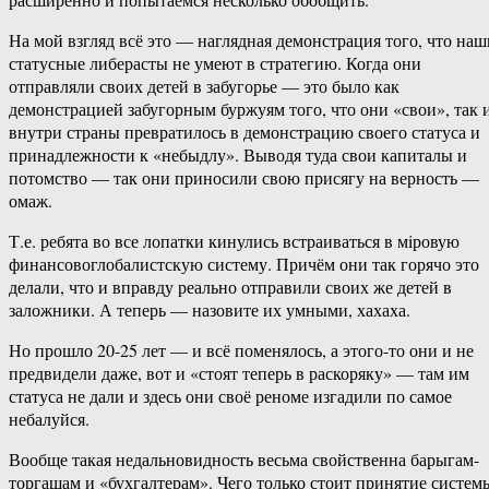
На мой взгляд всё это — наглядная демонстрация того, что наш
статусные либерасты не умеют в стратегию. Когда они
отправляли своих детей в забугорье — это было как
демонстрацией забугорным буржуям того, что они «свои», так 
внутри страны превратилось в демонстрацию своего статуса и
принадлежности к «небыдлу». Выводя туда свои капиталы и
потомство — так они приносили свою присягу на верность —
омаж.
Т.е. ребята во все лопатки кинулись встраиваться в мiровую
финансовоглобалистскую систему. Причём они так горячо это
делали, что и вправду реально отправили своих же детей в
заложники. А теперь — назовите их умными, хахаха.
Но прошло 20-25 лет — и всё поменялось, а этого-то они и не
предвидели даже, вот и «стоят теперь в раскоряку» — там им
статуса не дали и здесь они своё реноме изгадили по самое
небалуйся.
Вообще такая недальновидность весьма свойственна барыгам-
торгашам и «бухгалтерам». Чего только стоит принятие систем