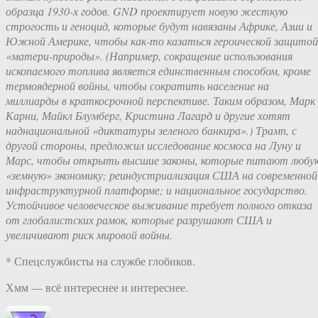
образца 1930-х годов. GND проектирует новую жесткую
строгость и геноцид, которые будут навязаны Африке, Азии и
Южной Америке, чтобы как-то казаться героической защитой
«матери-природы». (Например, сокращение использования
ископаемого топлива является единственным способом, кроме
термоядерной войны, чтобы сократить население на
миллиарды в краткосрочной перспективе. Таким образом, Марк
Карни, Майкл Блумберг, Кристина Лагард и другие хотят
наднациональной «диктатуры зеленого банкира».) Трамп, с
другой стороны, предложил исследование космоса на Луну и
Марс, чтобы открыть высшие законы, которые питают любу
«земную» экономику; реиндустриализация США на современной
инфраструктурной платформе; и национальное государство.
Устойчивое человеческое выживание требует полного отказа
от глобалистских рамок, которые разрушают США и
увеличивают риск мировой войны.
* Спецслужбисты на службе глобиков.
Хмм — всё интереснее и интереснее.