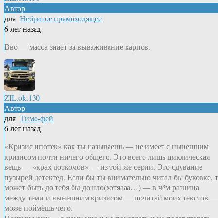
Автор
для
Небритое прямоходящее
6 лет назад
Вво — масса знает за вываживание карпов.
ZIL.ok.130
Автор
для
Тимо-фей
6 лет назад
«Кризис ипотек» как ты называешь — не имеет с нынешним
кризисом почти ничего общего. Это всего лишь циклическая
вещь — «крах доткомов» — из той же серии. Это сдувание
пузырей детектед. Если бы ты внимательно читал бы буковке, 
может быть до тебя бы дошло(хотяааа…) — в чём разница
между теми и нынешним кризисом — почитай моих текстов —
може поймёшь чего.
Почему моих — а чому мне и не понаглеть и не посоветовать