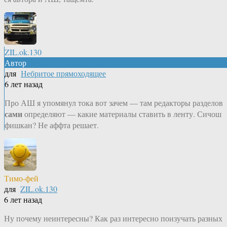
ZIL.ok.130
Автор
для
Небритое прямоходящее
6 лет назад
Про АШ я упомянул тока вот зачем — там редакторы разделов
сами
определяют — какие материалы ставить в ленту. Сичош
фишкан? Не аффта решает.
Тимо-фей
для
ZIL.ok.130
6 лет назад
Ну почему неинтересны? Как раз интересно поизучать разных