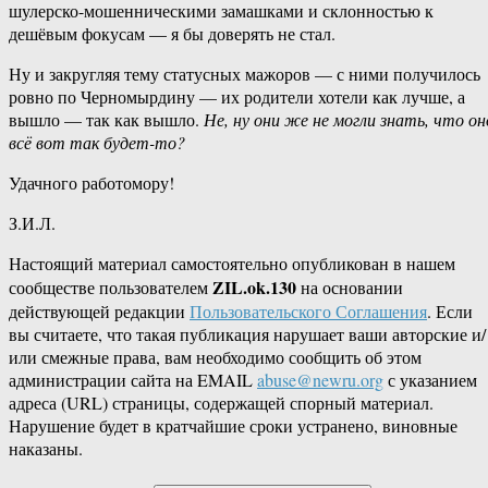
шулерско-мошенническими замашками и склонностью к
дешёвым фокусам — я бы доверять не стал.
Ну и закругляя тему статусных мажоров — с ними получилось
ровно по Черномырдину — их родители хотели как лучше, а
вышло — так как вышло.
Не, ну они же не могли знать, что он
всё вот так будет-то?
Удачного работомору!
З.И.Л.
Настоящий материал самостоятельно опубликован в нашем
ZIL.ok.130
сообществе пользователем
на основании
действующей редакции
Пользовательского Соглашения
. Если
вы считаете, что такая публикация нарушает ваши авторские и/
или смежные права, вам необходимо сообщить об этом
администрации сайта на EMAIL
abuse@newru.org
с указанием
адреса (URL) страницы, содержащей спорный материал.
Нарушение будет в кратчайшие сроки устранено, виновные
наказаны.