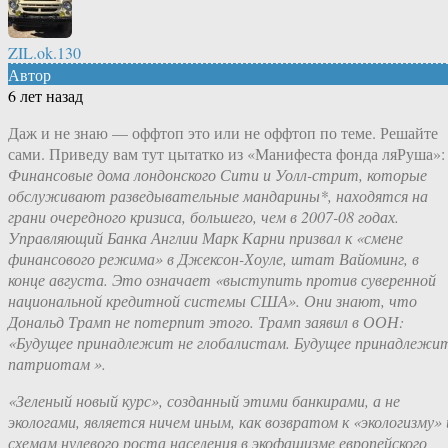
ZIL.ok.130
Автор
6 лет назад
Даж и не знаю — оффтоп это или не оффтоп по теме. Решайте
сами. Приведу вам тут цытатко из «Манифеста фонда ляРуша»:
Финансовые дома лондонского Сити и Уолл-стрит, которые
обслуживают разведывательные мандарины*, находятся на
грани очередного кризиса, большего, чем в 2007-08 годах.
Управляющий Банка Англии Марк Карни призвал к «смене
финансового режима» в Джексон-Хоуле, штат Вайоминг, в
конце августа. Это означает «выступить против суверенной
национальной кредитной системы США». Они знают, что
Дональд Трамп не потерпит этого. Трамп заявил в ООН:
«Будущее принадлежит не глобалистам. Будущее принадлежи
патриотам ».
«Зеленый новый курс», созданный этими банкирами, а не
экологами, является ничем иным, как возвратом к «экологизму» 
схемам нулевого роста населения в экофашизме европейского