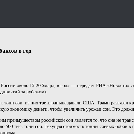
аксов в год
 России около 15-20 $млрд. в год» — передает РИА «Новости» 
дприятий за рубежом).
н. тонн сои, из них треть раньше давали США. Трамп развязал
скую экономику деньги, чтобы увеличить урожаи сои. Это долж
м преимуществом российской сои является то, что она не транс
о 500 тыс. тонн сои. Текущая стоимость тонны соевых бобов в 
ропрома.