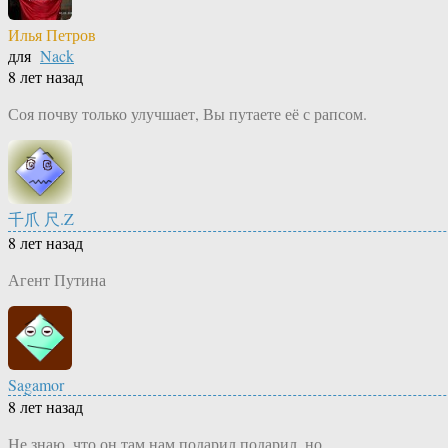
Илья Петров
для
Nack
8 лет назад
Соя почву только улучшает, Вы путаете её с рапсом.
千爪 尺.Z
8 лет назад
Агент Путина
Sagamor
8 лет назад
Не знаю, что он там нам подарил подарил, но…