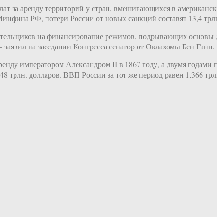
лат за аренду территорий у стран, вмешивающихся в американск
инфина РФ, потери России от новых санкций составят 13,4 трлн
ательщиков на финансирование режимов, подрывающих основы д
 заявил на заседании Конгресса сенатор от Оклахомы Бен Ганн.
нду императором Александром II в 1867 году, а двумя годами п
8 трлн. долларов. ВВП России за тот же период равен 1,366 трл