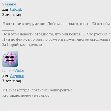
Sagamor
для
babasik
8 лет назад
Я вот тоже в недоумении. Либо мы не знаем, и нас 150 лет об
______
Но в этой новости отрадно то, что они боятся….. Что русские п
Ну а по факту, в точнее по роже мы можем многое натолковать
За Сирийское отдельно
LankovVictor
для
Sagamor
7 лет назад
У Вайса (оттуда) появились конкуренты!
Кто такие, почему не знаю?