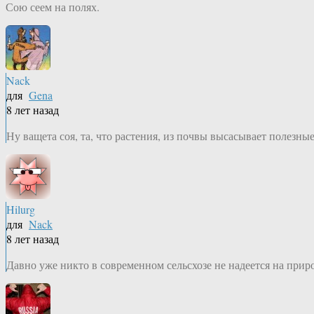
Сою сеем на полях.
Nack
для
Gena
8 лет назад
Ну ващета соя, та, что растения, из почвы высасывает полез
Hilurg
для
Nack
8 лет назад
Давно уже никто в современном сельсхозе не надеется на при