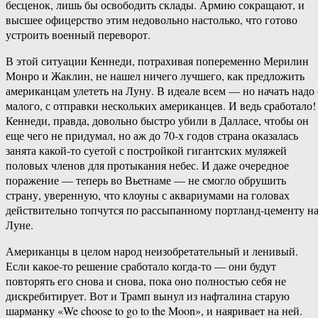
бесценок, лишь бы освободить склады. Армию сокращают, и
высшее офицерство этим недовольно настолько, что готово
устроить военный переворот.
В этой ситуации Кеннеди, потрахивая попеременно Мерилин
Монро и Жаклин, не нашел ничего лучшего, как предложить
американцам улететь на Луну. В идеале всем — но начать надо 
малого, с отправки нескольких американцев. И ведь сработало!
Кеннеди, правда, довольно быстро убили в Далласе, чтобы он
еще чего не придумал, но аж до 70-х годов страна оказалась
занята какой-то суетой с постройкой гигантских муляжей
половых членов для протыкания небес. И даже очередное
поражение — теперь во Вьетнаме — не смогло обрушить
страну, уверенную, что клоуны с аквариумами на головах
действительно топчутся по рассыпанному портланд-цементу н
Луне.
Американцы в целом народ неизобретательный и ленивый.
Если какое-то решение сработало когда-то — они будут
повторять его снова и снова, пока оно полностью себя не
дискребитирует. Вот и Трамп вынул из нафталина старую
шарманку «We choose to go to the Moon», и наяривает на ней.