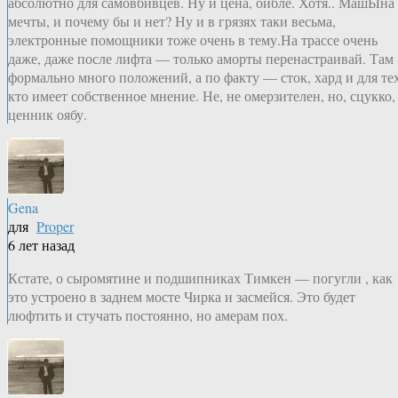
абсолютно для самовбивцев. Ну и цена, ойбле. Хотя.. МашЫна
мечты, и почему бы и нет? Ну и в грязях таки весьма,
электронные помощники тоже очень в тему.На трассе очень
даже, даже после лифта — только аморты перенастраивай. Там
формально много положений, а по факту — сток, хард и для тех
кто имеет собственное мнение. Не, не омерзителен, но, сцукко,
ценник оябу.
Gena
для
Proper
6 лет назад
Кстате, о сыромятине и подшипниках Тимкен — погугли , как
это устроено в заднем мосте Чирка и засмейся. Это будет
люфтить и стучать постоянно, но амерам пох.