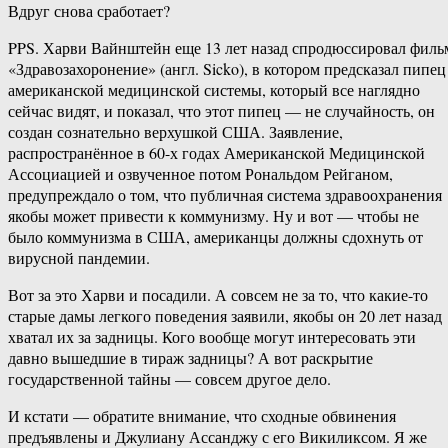
Вдруг снова сработает?
PPS. Харви Вайнштейн еще 13 лет назад спродюссировал филь
«Здравозахоронение» (англ. Sicko), в котором предсказал пипец
американской медицинской системы, который все наглядно
сейчас видят, и показал, что этот пипец — не случайность, он
создан сознательно верхушкой США. Заявление,
распространённое в 60-х годах Американской Медицинской
Ассоциацией и озвученное потом Рональдом Рейганом,
предупреждало о том, что публичная система здравоохранения
якобы может привести к коммунизму. Ну и вот — чтобы не
было коммунизма в США, американцы должны сдохнуть от
вирусной пандемии.
Вот за это Харви и посадили. А совсем не за то, что какие-то
старые дамы легкого поведения заявили, якобы он 20 лет назад
хватал их за задницы. Кого вообще могут интересовать эти
давно вышедшие в тираж задницы? А вот раскрытие
государственной тайны — совсем другое дело.
И кстати — обратите внимание, что сходные обвинения
предъявлены и Джулиану Ассанджу с его Викиликсом. Я же