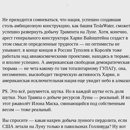
Не приходится сомневаться, что нация, успешно создавшая
столь амбициозную конструкцию, как башня TeslaWater, сможе
успешно развернуть добычу Трампита на Луне. Хотя, конечно,
арест генерального конструктора Харви Вайнштейна создаст в
этом смысле определенные трудности — но оптимисты не
унывают, в конце концов в России Туполев и Королёв тоже
работали над авиакосмическими проектами, находясь в тюрьме,
и вполне успешно. А американская свободная демократическая
тюрьма — не чета какому-то там тоталитарному ГУЛАГу, она,
несомненно, высвободит творческую активность Харви, и
американская исключительная нация еще увидит небо в алмазах
PS. Это всё, разумеется, шутка. Но в каждой шутке есть доля
шутки. Указ Трампа о добыче ресурсов Луны — реальный. И в
этот ржаволёт Илона Маска, сминающийся под собственным
весом — тоже реальный.
Вы спросите — какая нахрен добыча лунного пердолита, если
США летали на Луну только в павильонах Голливуда? Ну вот