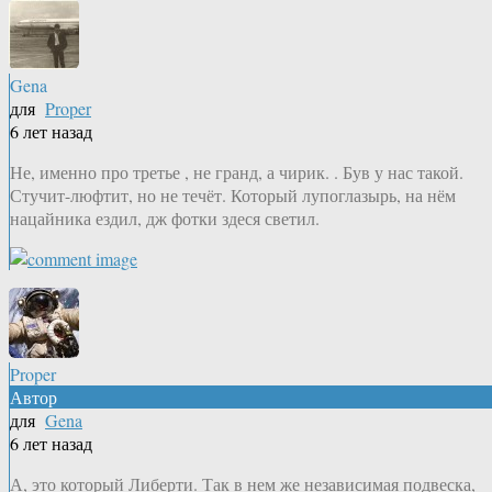
Gena
для
Proper
6 лет назад
Не, именно про третье , не гранд, а чирик. . Був у нас такой.
Стучит-люфтит, но не течёт. Который лупоглазырь, на нём
нацайника ездил, дж фотки здеся светил.
Proper
Автор
для
Gena
6 лет назад
А, это который Либерти. Так в нем же независимая подвеска,