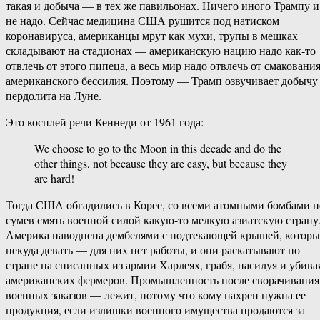
такая и добыча — в тех же павильонах. Ничего иного Трампу и
не надо. Сейчас медицина США рушится под натиском
коронавируса, американцы мрут как мухи, трупы в мешках
складывают на стадионах — американскую нацию надо как-то
отвлечь от этого пипеца, а весь мир надо отвлечь от смаковани
американского бессилия. Поэтому — Трамп озвучивает добычу
пердолита на Луне.
Это косплей речи Кеннеди от 1961 года:
We choose to go to the Moon in this decade and do the
other things, not because they are easy, but because they
are hard!
Тогда США обгадились в Корее, со всеми атомными бомбами н
сумев смять военной силой какую-то мелкую азиатскую страну
Америка наводнена дембелями с подтекающей крышей, котор
некуда девать — для них нет работы, и они раскатывают по
стране на списанных из армии Харлеях, грабя, насилуя и убива
американских фермеров. Промышленность после сворачивания
военных заказов — лежит, потому что кому нахрен нужна ее
продукция, если излишки военного имущества продаются за