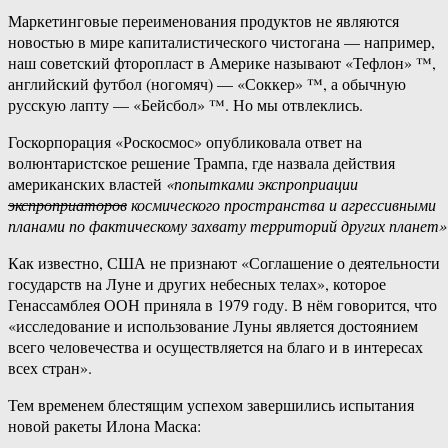
Маркетинговые переименования продуктов не являются
новостью в мире капиталистического чистогана — например,
наш советский фторопласт в Америке называют «Тефлон» ™,
английский футбол (ногомяч) — «Соккер» ™, а обычную
русскую лапту — «Бейсбол» ™. Но мы отвлеклись.
Госкорпорация «Роскосмос» опубликовала ответ на
волюнтаристское решение Трампа, где назвала действия
американских властей
«попытками экспроприации
экспроприаторов
космического пространства и агрессивными
планами по фактическому захвату территорий других планет»
Как известно, США не признают «Соглашение о деятельности
государств на Луне и других небесных телах», которое
Генассамблея ООН приняла в 1979 году. В нём говорится, что
«исследование и использование Луны является достоянием
всего человечества и осуществляется на благо и в интересах
всех стран».
Тем временем блестящим успехом завершились испытания
новой ракеты Илона Маска: