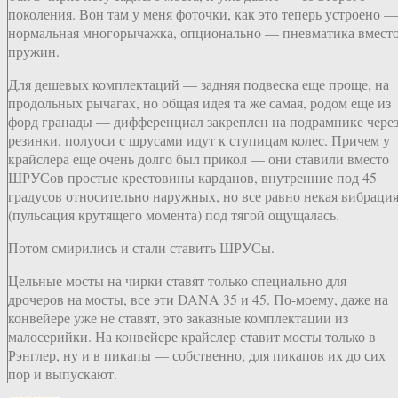
поколения. Вон там у меня фоточки, как это теперь устроено —
нормальная многорычажка, опционально — пневматика вмест
пружин.
Для дешевых комплектаций — задняя подвеска еще проще, на
продольных рычагах, но общая идея та же самая, родом еще из
форд гранады — дифференциал закреплен на подрамнике чере
резинки, полуоси с шрусами идут к ступицам колес. Причем у
крайслера еще очень долго был прикол — они ставили вместо
ШРУСов простые крестовины карданов, внутренние под 45
градусов относительно наружных, но все равно некая вибраци
(пульсация крутящего момента) под тягой ощущалась.
Потом смирились и стали ставить ШРУСы.
Цельные мосты на чирки ставят только специально для
дрочеров на мосты, все эти DANA 35 и 45. По-моему, даже на
конвейере уже не ставят, это заказные комплектации из
малосерийки. На конвейере крайслер ставит мосты только в
Рэнглер, ну и в пикапы — собственно, для пикапов их до сих
пор и выпускают.