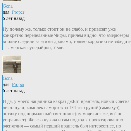
Gena
для
Proper
6 лет назад
Ну почему же, только стоит он не слабо, и привозят уже
конкретно переделанные Чифы, причём видно, что амерюзеры
вполне следили за этими дровами, только коррозию не забедит
— амерская суперайрон, хЪле.
Gena
для
Proper
6 лет назад
И да, у моего нацайника какраз джЫп-врангель, новый.Слегка
лифтанули, комплект амортов за 134 тыр рупий(самвахуэ),
оптику под нормальный свет пилит(ну моделист же, всё не
устраивает). Железо кузова и сам подход к проектированию
вчепятлил — самый перший врангель был интерестнее, но