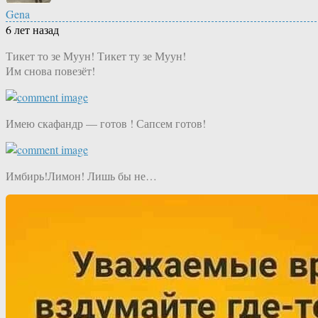
Gena
6 лет назад
Тикет то зе Муун! Тикет ту зе Муун!
Им снова повезёт!
Имею скафандр — готов ! Сапсем готов!
Имбирь!Лимон! Лишь бы не…