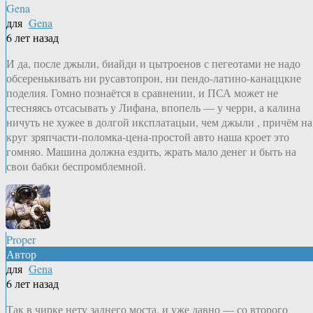
Gena
для
Gena
6 лет назад
И да, после джыли, биайди и цытроенов с пегеотами не надо
обсеренькивать ни русавтопрон, ни пендо-латино-канаццкие
поделия. Гомно познаётся в сравнении, и ПСА может не
стесняясь отсасывать у Лифана, впопель — у черри, а калина
ничуть не хужее в долгой иксплатацыи, чем джыли , причём на
круг зряпчасти-поломка-цена-простой авто наша кроет это
гомняо. Машина должна ездить, жрать мало денег и быть на
свои бабки беспромблемной.
Proper
Автор
для
Gena
6 лет назад
Так в чирке нету заднего моста, и уже давно — со второго