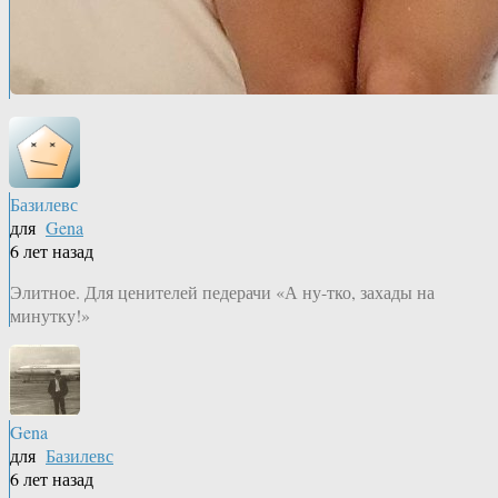
Базилевс
для
Gena
6 лет назад
Элитное. Для ценителей педерачи «А ну-тко, захады на
минутку!»
Gena
для
Базилевс
6 лет назад