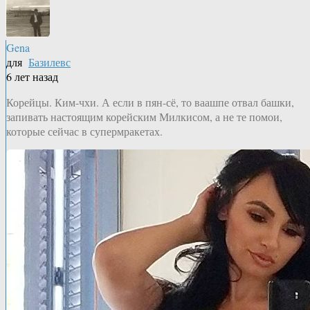
Gena
для
Базилевс
6 лет назад
Корейцы. Ким-чхи. А если в пян-сё, то ваашпе отвал башки,
запивать настоящим корейским Милкисом, а не те помои,
которые сейчас в супермракетах.