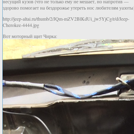
несущий кузов (что не только ему не мешает, но напротив —
здорово помогает на бездорожье утереть нос любителям уазоты)
http://jeep-altai.ru/thumb/2/JQm-mZV2BlKdUi_jw5YjCg/r/d/Jeep-
Cherokee-4444.jpg
Вот моторный щит Чирка: