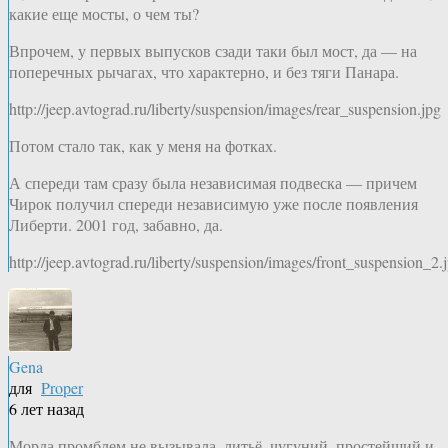
какие еще мосты, о чем ты?
Впрочем, у первых выпусков сзади таки был мост, да — на
поперечных рычагах, что характерно, и без тяги Панара.
http://jeep.avtograd.ru/liberty/suspension/images/rear_suspension.jpg
Потом стало так, как у меня на фотках.
А спереди там сразу была независимая подвеска — причем
Чирок получил спереди независимую уже после появления
Либерти. 2001 год, забавно, да.
http://jeep.avtograd.ru/liberty/suspension/images/front_suspension_2.
Gena
для
Proper
6 лет назад
Морда промблем не вызывала, литьё, чугуний, простейший и