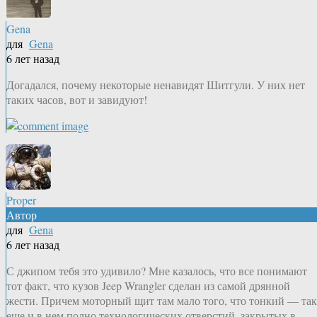
Gena
для
Gena
6 лет назад
Догадался, почему некоторые ненавидят Шитгули. У них нет
таких часов, вот и завидуют!
Proper
Автор
для
Gena
6 лет назад
С джипом тебя это удивило? Мне казалось, что все понимают
тот факт, что кузов Jeep Wrangler сделан из самой дрянной
жести. Причем моторный щит там мало того, что тонкий — так
еще и в нем полно технологических отверстий, закрытых в